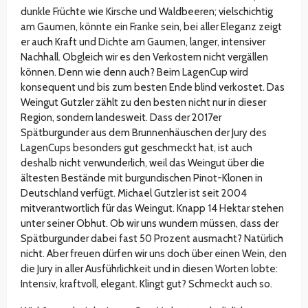
dunkle Früchte wie Kirsche und Waldbeeren; vielschichtig
am Gaumen, könnte ein Franke sein, bei aller Eleganz zeigt
er auch Kraft und Dichte am Gaumen, langer, intensiver
Nachhall. Obgleich wir es den Verkostern nicht vergällen
können. Denn wie denn auch? Beim LagenCup wird
konsequent und bis zum besten Ende blind verkostet. Das
Weingut Gutzler zählt zu den besten nicht nur in dieser
Region, sondern landesweit. Dass der 2017er
Spätburgunder aus dem Brunnenhäuschen der Jury des
LagenCups besonders gut geschmeckt hat, ist auch
deshalb nicht verwunderlich, weil das Weingut über die
ältesten Bestände mit burgundischen Pinot-Klonen in
Deutschland verfügt. Michael Gutzler ist seit 2004
mitverantwortlich für das Weingut. Knapp 14 Hektar stehen
unter seiner Obhut. Ob wir uns wundern müssen, dass der
Spätburgunder dabei fast 50 Prozent ausmacht? Natürlich
nicht. Aber freuen dürfen wir uns doch über einen Wein, den
die Jury in aller Ausführlichkeit und in diesen Worten lobte:
Intensiv, kraftvoll, elegant. Klingt gut? Schmeckt auch so.