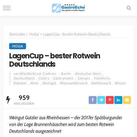
Startseite
HoGa
LagenCup – bester Rotwein Deutschlands
HOGA
LagenCup – bester Rotwein
Deutschlands
veröffentlicht vor 5 Jahren
Berlin
deutscher Wein
Deutschland
Gastro
Gastronomie
Genuss
Hotellerie
Rotwein
Wein
Weingut
Weinwettbewerb
Wettbewerb
Winzer
959
MAL GELESEN
Weingut Gutzler aus Rheinhessen – der 2017er Spätburgunder
von der Lage Brunnenhäuschen wird zum besten Rotwein
Deutschlands ausgezeichnet