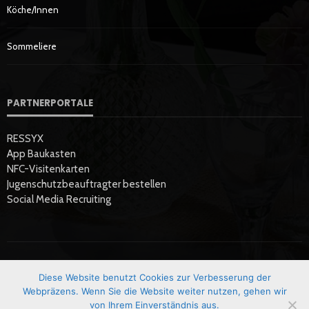
Köche/innen
Sommeliere
PARTNERPORTALE
RESSYX
App Baukasten
NFC-Visitenkarten
Jugenschutzbeauftragter bestellen
Social Media Recruiting
Diese Website benutzt Cookies zur Verbesserung der
Startseite
Datenschutzerklärung
Hier Werben
Impressum
Webpräzens. Wenn Sie die Website weiter nutzen, gehen wir
von Ihrem Einverständnis aus.