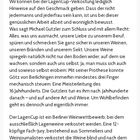
Wir können bei der LagenCup-Verkostung lediglich
Hinweise auf den Geschmack geben. Dass der nicht
jedermanns und jederfrau sein kann, ist uns bei dieser
genüsslichen Arbeit allzeit und wonniglich bewusst.
Was sagt Michael Gutzler zum Schluss und mit allem Recht:
Alles, was uns ausmacht, unsere Liebe zu unserem Beruf,
spüren und schmecken Sie ganz sicher in unseren Weinen,
unseren Bränden und unserem Sekt. Unsere Weine
spiegeln natürlich nicht nur den Boden wider, auf dem sie
wachsen, sondern auch uns selbst. Ja, man muss sich auch
und sowieso selbst erobern: Mit seiner Prothese konnte
Götz von Berlichingen immerhin mindestes drei Finger
mechanisch steuern. Eine Meisterleitung des
16.Jahrhunderts. Die Gutzlers tun es ihm nach. Jahrhunderte
danach – und auf andere Art und Weise. Um Wohlbefinden
geht es dennoch und eigentlich immer.
Der LagenCup ist ein Berliner Weinwettbewerb, bei dem
ausschließlich Lagenweine verkostet werden. Eine 12-
köpfige Fach-Jury, bestehend aus Sommeliers und
Weinjournalisten verkostet die Weine blind und nach dem