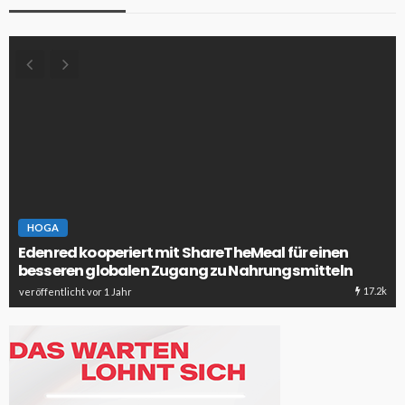
HOGA
Edenred kooperiert mit ShareTheMeal für einen
besseren globalen Zugang zu Nahrungsmitteln
17.2k
veröffentlicht vor 1 Jahr