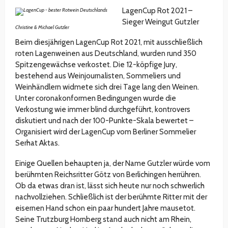
LagenCup Rot 2021 –
Sieger Weingut Gutzler
Christine & Michael Gutzler
Beim diesjährigen LagenCup Rot 2021, mit ausschließlich
roten Lagenweinen aus Deutschland, wurden rund 350
Spitzengewächse verkostet. Die 12-köpfige Jury,
bestehend aus Weinjournalisten, Sommeliers und
Weinhändlern widmete sich drei Tage lang den Weinen.
Unter coronakonformen Bedingungen wurde die
Verkostung wie immer blind durchgeführt, kontrovers
diskutiert und nach der 100-Punkte-Skala bewertet –
Organisiert wird der LagenCup vom Berliner Sommelier
Serhat Aktas.
Einige Quellen behaupten ja, der Name Gutzler würde vom
berühmten Reichsritter Götz von Berlichingen herrühren.
Ob da etwas dran ist, lässt sich heute nur noch schwerlich
nachvollziehen. Schließlich ist der berühmte Ritter mit der
eisernen Hand schon ein paar hundert Jahre mausetot.
Seine Trutzburg Hornberg stand auch nicht am Rhein,