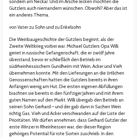
sondern am Neckar. Und im Arsche lecken möchten die
Gutzlers auch niemandem wünschen. Obwohl? Aber das ist
ein anderes Thema.
von Vater zu Sohn und zu Enkelsohn
Die Weinbaugeschichte der Gutzlers beginnt, als der
Zweite Weltkrieg vorbei war. Michael Gutzlers Opa Willi
geriet in russische Gefangenschaft, die er zwölf Jahre
überstand, bevor er schließlich den Betrieb im
südrheinhessischem Gundheim mit Wein, Acker und Vieh
übernehmen konnte. Mit den Lieferungen an die örtlichen
Genossenschaften hatten die Gutzlers bereits in ihren
Anfängen wenig am Hut. Die ersten eigenen Abfüllungen
brachten sie bereits in den fünfziger Jahren und mit ihrem
guten Namen auf den Markt. Willi übergab den Betrieb an
seinen Sohn Gerhard – und der gab dann in Sachen Wein
richtig Gas. Vieh und Acker verschwanden auf der Liste der
Prioritäten. Wir dürfen annehmen, dass Gerhard Gutzler der
erste Winzer in Rheinhessen war, der dieser Region
gehöriges Potential für rote Sorten zuschrieb. In den