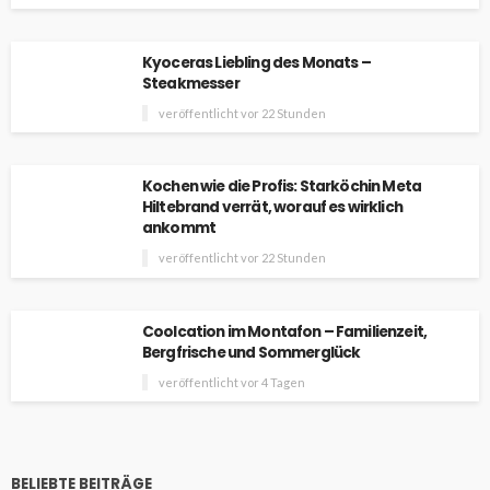
Kyoceras Liebling des Monats –
Steakmesser
veröffentlicht vor 22 Stunden
Kochen wie die Profis: Starköchin Meta
Hiltebrand verrät, worauf es wirklich
ankommt
veröffentlicht vor 22 Stunden
Coolcation im Montafon – Familienzeit,
Bergfrische und Sommerglück
veröffentlicht vor 4 Tagen
BELIEBTE BEITRÄGE