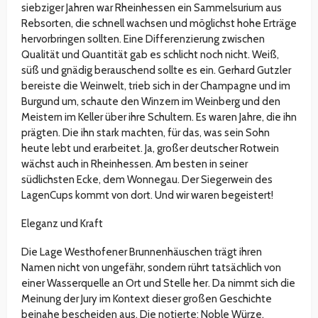
siebziger Jahren war Rheinhessen ein Sammelsurium aus
Rebsorten, die schnell wachsen und möglichst hohe Erträge
hervorbringen sollten. Eine Differenzierung zwischen
Qualität und Quantität gab es schlicht noch nicht. Weiß,
süß und gnädig berauschend sollte es ein. Gerhard Gutzler
bereiste die Weinwelt, trieb sich in der Champagne und im
Burgund um, schaute den Winzern im Weinberg und den
Meistern im Keller über ihre Schultern. Es waren Jahre, die ihn
prägten. Die ihn stark machten, für das, was sein Sohn
heute lebt und erarbeitet. Ja, großer deutscher Rotwein
wächst auch in Rheinhessen. Am besten in seiner
südlichsten Ecke, dem Wonnegau. Der Siegerwein des
LagenCups kommt von dort. Und wir waren begeistert!
Eleganz und Kraft
Die Lage Westhofener Brunnenhäuschen trägt ihren
Namen nicht von ungefähr, sondern rührt tatsächlich von
einer Wasserquelle an Ort und Stelle her. Da nimmt sich die
Meinung der Jury im Kontext dieser großen Geschichte
beinahe bescheiden aus. Die notierte: Noble Würze,