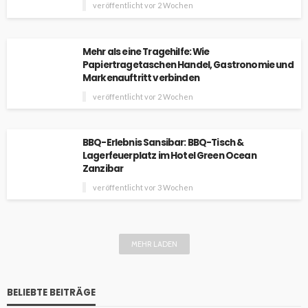
veröffentlicht vor 2 Wochen
Mehr als eine Tragehilfe: Wie
Papiertragetaschen Handel, Gastronomie und
Markenauftritt verbinden
veröffentlicht vor 2 Wochen
BBQ-Erlebnis Sansibar: BBQ-Tisch &
Lagerfeuerplatz im Hotel Green Ocean
Zanzibar
veröffentlicht vor 3 Wochen
MEHR LADEN
BELIEBTE BEITRÄGE