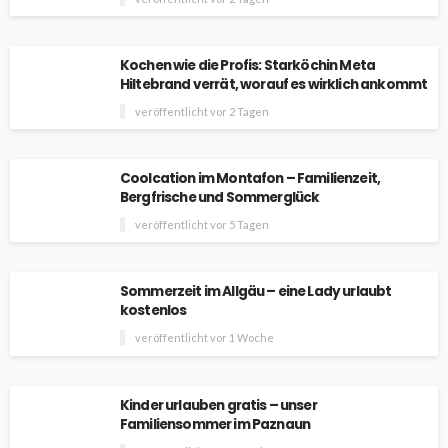
Kochen wie die Profis: Starköchin Meta
Hiltebrand verrät, worauf es wirklich ankommt
veröffentlicht vor 2 Tagen
Coolcation im Montafon – Familienzeit,
Bergfrische und Sommerglück
veröffentlicht vor 5 Tagen
Sommerzeit im Allgäu – eine Lady urlaubt
kostenlos
veröffentlicht vor 1 Woche
Kinder urlauben gratis – unser
Familiensommer im Paznaun