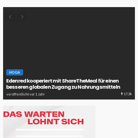
HOGA
Edenred kooperiert mit ShareTheMeal für einen
besseren globalen Zugang zu Nahrungsmitteln
17.3k
veröffentlicht vor 1 Jahr