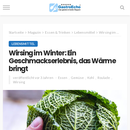
Startseite
Magazin
Essen & Trinken
Lebensmittel
Wirsing im Winter: Ein Geschmackserlebnis, das Wärme bringt
LEBENSMITTEL
Wirsing im Winter: Ein
Geschmackserlebnis, das Wärme
bringt
veröffentlicht vor 3 Jahren
Essen
Gemüse
Kohl
Roulade
Wirsing