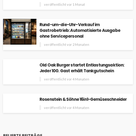
veröffentlicht vor 1 Monat
Rund-um-die-Uhr-Verkauf im
Gastrobetrieb: Automatisierte Ausgabe
ohne Servicepersonal
veröffentlicht vor 2 Monaten
Old Oak Burger startet Entlastungsaktion:
Jeder 100. Gast erhält Tankgutschein
veröffentlicht vor 4 Monaten
Rosenstein & Söhne 16in1-Gemüseschneider
veröffentlicht vor 4 Monaten
BELIEBTE BEITRÄGE