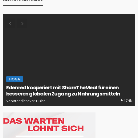
HOGA
Edenred kooperiert mit ShareTheMeal für einen
besseren globalen Zugang zu Nahrungsmitteln
17.4k
veröffentlicht vor 1 Jahr