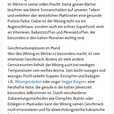
im Winter in seiner vollen Pracht. Seine grünen Blätter
leuchten wie kleine Sonnenstrahlen auf unseren Tellern
und verleihen den winterlichen Mahlzeiten eine gesunde
Portion Farbe. Dabei ist der Wirsing nicht nur ein
Augenschmaus, sondern auch ein echtes Superfood, reich
an Vitaminen, Ballaststoffen und Mineralstoffen, die
besonders in den kalten Monaten wichtig sind.
Geschmacksexplosion im Mund
Was den Wirsing im Winter so besonders macht, ist sein
intensiver Geschmack. Anders als viele andere
Gemüsesorten behält der Wirsing auch bei niedrigen
Temperaturen sein reiches Aroma. Sein leicht nussiges und
würziges Profil verleiht Suppen, Eintöpfen und Beilagen
z.B.:
Wirsingrouladen
oder sogar
Veggie Burgern
, eine
herzhafte Note, die gerade in der kalten Jahreszeit
besonders willkommen ist. Durch verschiedene
Zubereitungsmethoden wie Dämpfen, Braten oder
Einlegen in Marinaden kann der Wirsing seinen Geschmack
noch intensivieren und für abwechslungsreiche kulinarische