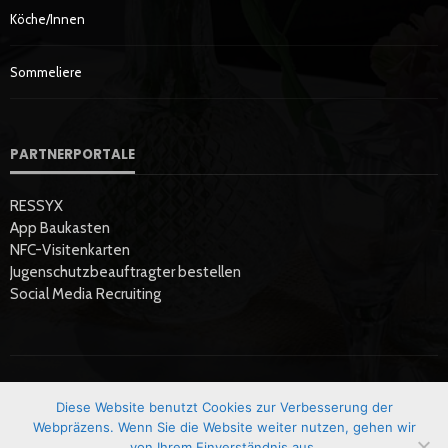
Köche/innen
Sommeliere
PARTNERPORTALE
RESSYX
App Baukasten
NFC-Visitenkarten
Jugenschutzbeauftragter bestellen
Social Media Recruiting
Diese Website benutzt Cookies zur Verbesserung der
Startseite
Datenschutzerklärung
Hier Werben
Impressum
Webpräzens. Wenn Sie die Website weiter nutzen, gehen wir
von Ihrem Einverständnis aus.