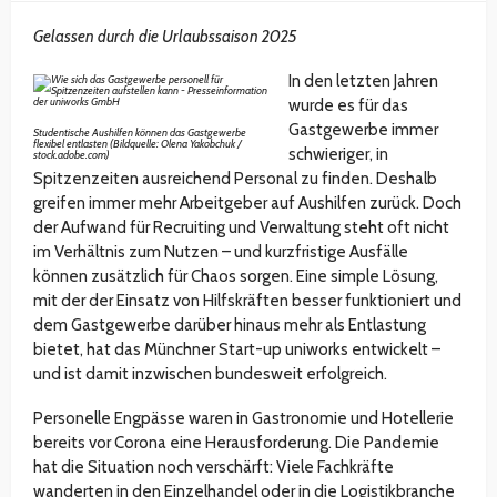
Gelassen durch die Urlaubssaison 2025
In den letzten Jahren
wurde es für das
Gastgewerbe immer
Studentische Aushilfen können das Gastgewerbe
flexibel entlasten (Bildquelle: Olena Yakobchuk /
schwieriger, in
stock.adobe.com)
Spitzenzeiten ausreichend Personal zu finden. Deshalb
greifen immer mehr Arbeitgeber auf Aushilfen zurück. Doch
der Aufwand für Recruiting und Verwaltung steht oft nicht
im Verhältnis zum Nutzen – und kurzfristige Ausfälle
können zusätzlich für Chaos sorgen. Eine simple Lösung,
mit der der Einsatz von Hilfskräften besser funktioniert und
dem Gastgewerbe darüber hinaus mehr als Entlastung
bietet, hat das Münchner Start-up uniworks entwickelt –
und ist damit inzwischen bundesweit erfolgreich.
Personelle Engpässe waren in Gastronomie und Hotellerie
bereits vor Corona eine Herausforderung. Die Pandemie
hat die Situation noch verschärft: Viele Fachkräfte
wanderten in den Einzelhandel oder in die Logistikbranche