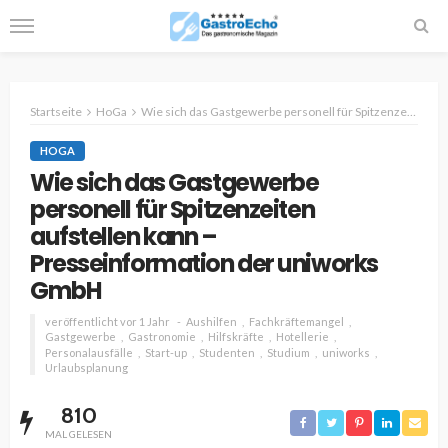
Startseite
HoGa
Wie sich das Gastgewerbe personell für Spitzenzeiten aufstellen kann – Presseinformation der uniworks GmbH
HOGA
Wie sich das Gastgewerbe
personell für Spitzenzeiten
aufstellen kann –
Presseinformation der uniworks
GmbH
veröffentlicht vor 1 Jahr
Aushilfen
Fachkräftemangel
Gastgewerbe
Gastronomie
Hilfskräfte
Hotellerie
Personalausfälle
Start-up
Studenten
Studium
uniworks
Urlaubsplanung
810
MAL GELESEN