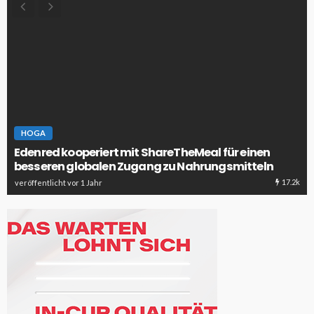
HOGA
Edenred kooperiert mit ShareTheMeal für einen
besseren globalen Zugang zu Nahrungsmitteln
17.2k
veröffentlicht vor 1 Jahr