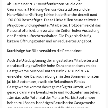
ab. Laut einer 2023 veröffentlichten Studie der
Gewerkschaft Nahrung-Genuss-Gaststätten und der
Hans-Böckler-Stiftung fehlen in der Branche derzeit rund
100.000 Beschäftigte. Diese Lücke füllen heute teilweise
Minijobber und ungelernte Mitarbeiter. Trotzdem reicht das
Personal oft nicht, um vor allem in Zeiten hoher Auslastung
den Betrieb aufrechtzuerhalten. Die Folge sind häufig
kürzere Öffnungszeiten und ein reduziertes Angebot.
Kurzfristige Ausfälle verstärken die Personalnot
Auch die Urlaubsplanung der angestellten Mitarbeiter und
der aktuell ungewöhnlich hohe Krankenstand setzen das
Gastgewerbe personell unter Druck: 2023 und 2024
erreichten die Krankschreibungen in den Sommermonaten
Juli bis September jeweils ein Rekordhoch. Für das
Gastgewerbe kommt das regelmäßig zur Unzeit, weil
gerade dann viele Events, Feste und Hochzeiten anstehen.
„Um das volle Potenzial der Monate Mai bis September
heben zu können, benötigen Betreiber im Gastgewerbe