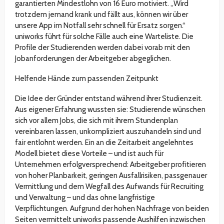
garantierten Mindestlohn von 16 Euro motiviert. „Wird
trotzdem jemand krank und fällt aus, können wir über
unsere App im Notfall sehr schnell für Ersatz sorgen.“
uniworks führt für solche Fälle auch eine Warteliste. Die
Profile der Studierenden werden dabei vorab mit den
Jobanforderungen der Arbeitgeber abgeglichen.
Helfende Hände zum passenden Zeitpunkt
Die Idee der Gründer entstand während ihrer Studienzeit.
Aus eigener Erfahrung wussten sie: Studierende wünschen
sich vor allem Jobs, die sich mit ihrem Stundenplan
vereinbaren lassen, unkompliziert auszuhandeln sind und
fair entlohnt werden. Ein an die Zeitarbeit angelehntes
Modell bietet diese Vorteile – und ist auch für
Unternehmen erfolgversprechend: Arbeitgeber profitieren
von hoher Planbarkeit, geringen Ausfallrisiken, passgenauer
Vermittlung und dem Wegfall des Aufwands für Recruiting
und Verwaltung – und das ohne langfristige
Verpflichtungen. Aufgrund der hohen Nachfrage von beiden
Seiten vermittelt uniworks passende Aushilfen inzwischen