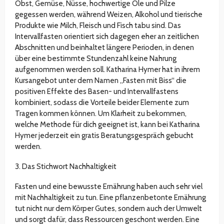
Obst, Gemüse, Nüsse, hochwertige Öle und Pilze
gegessen werden, während Weizen, Alkohol und tierische
Produkte wie Milch, Fleisch und Fisch tabu sind. Das
Intervallfasten orientiert sich dagegen eher an zeitlichen
Abschnitten und beinhaltet längere Perioden, in denen
über eine bestimmte Stundenzahl keine Nahrung
aufgenommen werden soll. Katharina Hymer hat in ihrem
Kursangebot unter dem Namen „Fasten mit Biss“ die
positiven Effekte des Basen- und Intervallfastens
kombiniert, sodass die Vorteile beider Elemente zum
Tragen kommen können. Um Klarheit zu bekommen,
welche Methode für dich geeignet ist, kann bei Katharina
Hymer jederzeit ein gratis Beratungsgespräch gebucht
werden.
3. Das Stichwort Nachhaltigkeit
Fasten und eine bewusste Ernährung haben auch sehr viel
mit Nachhaltigkeit zu tun. Eine pflanzenbetonte Ernährung
tut nicht nur dem Körper Gutes, sondern auch der Umwelt
und sorgt dafür, dass Ressourcen geschont werden. Eine