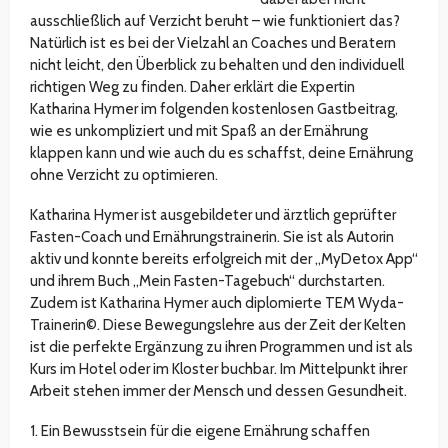
ausschließlich auf Verzicht beruht – wie funktioniert das?
Natürlich ist es bei der Vielzahl an Coaches und Beratern
nicht leicht, den Überblick zu behalten und den individuell
richtigen Weg zu finden. Daher erklärt die Expertin
Katharina Hymer im folgenden kostenlosen Gastbeitrag,
wie es unkompliziert und mit Spaß an der Ernährung
klappen kann und wie auch du es schaffst, deine Ernährung
ohne Verzicht zu optimieren.
Katharina Hymer ist ausgebildeter und ärztlich geprüfter
Fasten-Coach und Ernährungstrainerin. Sie ist als Autorin
aktiv und konnte bereits erfolgreich mit der „MyDetox App“
und ihrem Buch „Mein Fasten-Tagebuch“ durchstarten.
Zudem ist Katharina Hymer auch diplomierte TEM Wyda-
Trainerin©. Diese Bewegungslehre aus der Zeit der Kelten
ist die perfekte Ergänzung zu ihren Programmen und ist als
Kurs im Hotel oder im Kloster buchbar. Im Mittelpunkt ihrer
Arbeit stehen immer der Mensch und dessen Gesundheit.
1. Ein Bewusstsein für die eigene Ernährung schaffen