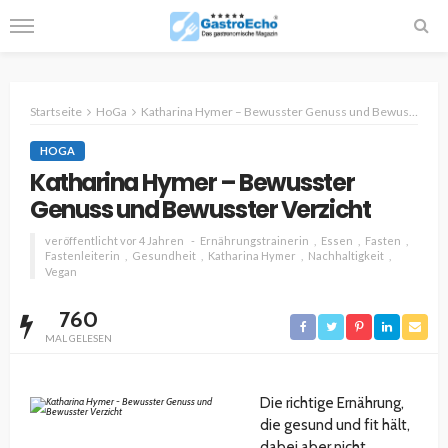
Startseite
HoGa
Katharina Hymer – Bewusster Genuss und Bewusster Verzicht
HOGA
Katharina Hymer – Bewusster
Genuss und Bewusster Verzicht
veröffentlicht vor 4 Jahren
Ernährungstrainerin
Essen
Fasten
Fastenleiterin
Gesundheit
Katharina Hymer
Nachhaltigkeit
Vegan
760
MAL GELESEN
Die richtige Ernährung,
die gesund und fit hält,
dabei aber nicht