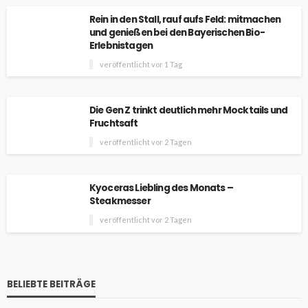
Rein in den Stall, rauf aufs Feld: mitmachen
und genießen bei den Bayerischen Bio-
Erlebnistagen
veröffentlicht vor 1 Tag
Die Gen Z trinkt deutlich mehr Mocktails und
Fruchtsaft
veröffentlicht vor 2 Tagen
Kyoceras Liebling des Monats –
Steakmesser
veröffentlicht vor 2 Tagen
BELIEBTE BEITRÄGE