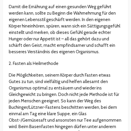
Damit die Ernährung auf einen gesunden Weg geführt
werden kann, sollte zu Beginn die Wahrnehmung für den
eigenen Lebensstil geschärft werden. In den eigenen
Körper hineinhören, spüren, wann sich ein Sättigungsgefühl
einstellt und merken, ob dieses Gefühl gerade echter
Hunger oder nur Appetit ist – all das gehört dazu und
schärft den Geist, macht empfindsamer und schafft ein
besseres Verständnis des eigenen Organismus.
2. Fasten als Heilmethode
Die Möglichkeiten, seinem Körper durch Fasten etwas
Gutes zu tun, sind vielfältig und helfen allesamt den
Organismus optimal zu entsäuern und wieder ins
Gleichgewicht zu bringen. Doch nicht jede Methode ist für
jeden Menschen geeignet. So kann der Weg des
Buchinger/Lützner-Fastens beschritten werden, bei dem
einmal am Tag eine klare Suppe, ein Glas
Obst-/Gemüsesaft und ansonsten nur Tee aufgenommen
wird. Beim Basenfasten hingegen dürfen unter anderem