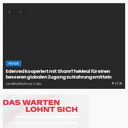
HOGA
Edenred kooperiert mit ShareTheMeal für einen
besseren globalen Zugang zu Nahrungsmitteln
17.3k
veröffentlicht vor 1 Jahr