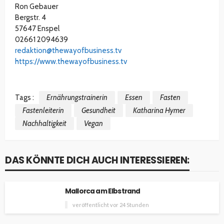
Ron Gebauer
Bergstr. 4
57647 Enspel
02661 2094639
redaktion@thewayofbusiness.tv
https://www.thewayofbusiness.tv
Tags :
Ernährungstrainerin
Essen
Fasten
Fastenleiterin
Gesundheit
Katharina Hymer
Nachhaltigkeit
Vegan
DAS KÖNNTE DICH AUCH INTERESSIEREN:
Mallorca am Elbstrand
veröffentlicht vor 24 Stunden