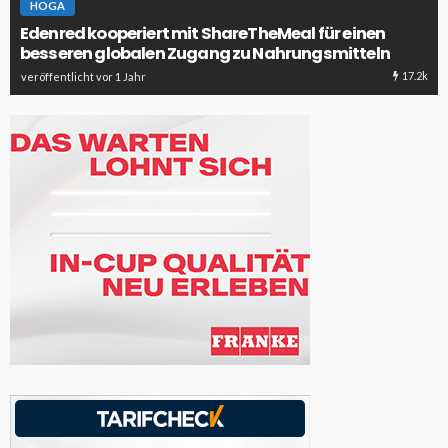
HOGA
Edenred kooperiert mit ShareTheMeal für einen
besseren globalen Zugang zu Nahrungsmitteln
17.2k
veröffentlicht vor 1 Jahr