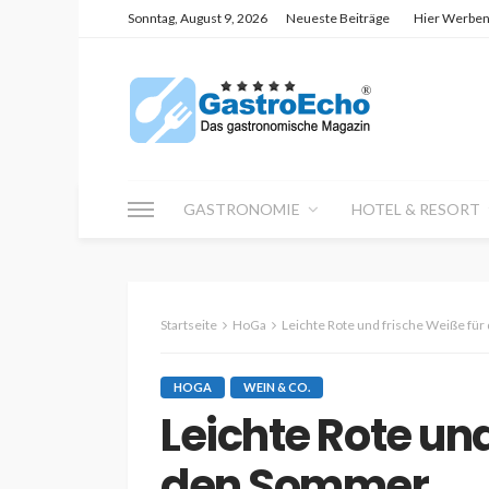
Sonntag, August 9, 2026
Neueste Beiträge
Hier Werbe
GASTRONOMIE
HOTEL & RESORT
Startseite
HoGa
Leichte Rote und frische Weiße fü
HOGA
WEIN & CO.
Leichte Rote un
den Sommer