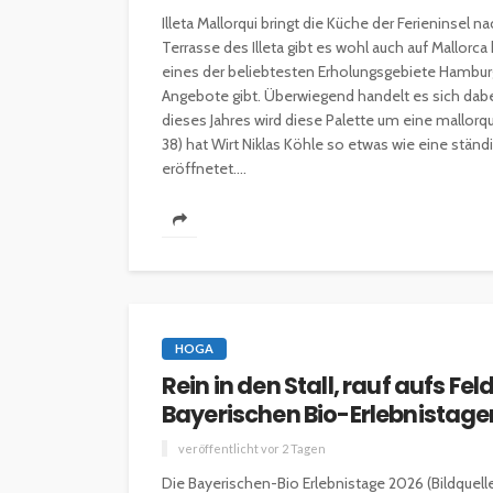
Illeta Mallorqui bringt die Küche der Ferieninsel
INTERESSANNTES
MAGAZIN
Terrasse des Illeta gibt es wohl auch auf Mallorc
eines der beliebtesten Erholungsgebiete Hamburg
Wie kann man mit 
Angebote gibt. Überwiegend handelt es sich dabe
Kapital in Deutschl
dieses Jahres wird diese Palette um eine mallorqu
investieren beginn
38) hat Wirt Niklas Köhle so etwas wie eine ständ
eröffnetet....
veröffentlicht vor 5 Jahren
HOGA
Rein in den Stall, rauf aufs F
Bayerischen Bio-Erlebnistage
veröffentlicht vor 2 Tagen
Die Bayerischen-Bio Erlebnistage 2026 (Bildquel