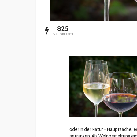
825
MAL GELESEN
oder in der Natur – Hauptsache, 
getrunken. Als Weinbegleitung e