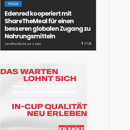
HOGA
Edenred kooperiert mit
ESSEN & TRINKE
ShareTheMeal für einen
HOTELLERIE & 
besseren globalen Zugang zu
Dessertcoc
Nahrungsmitteln
Verführun
17.3k
veröffentlicht vor 1 Jahr
veröffentlicht vor 1