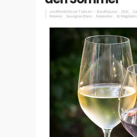
veröffentlicht vor 7 Jahren
Bordthäuser
DOC
Ge
Rotwein
Sauvignon Blanc
Sommelier
St. Magdalen