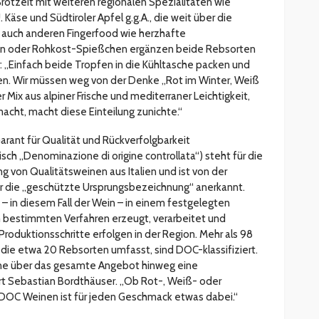
rotzeit mit weiteren regionalen Spezialitäten wie
U. Käse und Südtiroler Apfel g.g.A., die weit über die
r auch anderen Fingerfood wie herzhafte
chen oder Rohkost-Spießchen ergänzen beide Rebsorten
 „Einfach beide Tropfen in die Kühltasche packen und
eßen. Wir müssen weg von der Denke „Rot im Winter, Weiß
Mix aus alpiner Frische und mediterraner Leichtigkeit,
acht, macht diese Einteilung zunichte.“
ant für Qualität und Rückverfolgbarkeit
sch „Denominazione di origine controllata“) steht für die
g von Qualitätsweinen aus Italien und ist von der
r die „geschützte Ursprungsbezeichnung“ anerkannt.
 – in diesem Fall der Wein – in einem festgelegten
 bestimmten Verfahren erzeugt, verarbeitet und
 Produktionsschritte erfolgen in der Region. Mehr als 98
 die etwa 20 Rebsorten umfasst, sind DOC-klassifiziert.
ine über das gesamte Angebot hinweg eine
ärt Sebastian Bordthäuser. „Ob Rot-, Weiß- oder
 DOC Weinen ist für jeden Geschmack etwas dabei.“