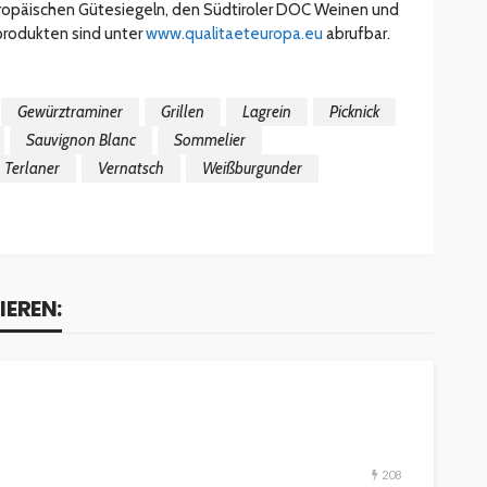
ropäischen Gütesiegeln, den Südtiroler DOC Weinen und
produkten sind unter
www.qualitaeteuropa.eu
abrufbar.
Gewürztraminer
Grillen
Lagrein
Picknick
Sauvignon Blanc
Sommelier
Terlaner
Vernatsch
Weißburgunder
IEREN:
ESSEN & TRINKEN
GASTROSZENE
208
GOURMET & FEINSCHMECKER
HOGA