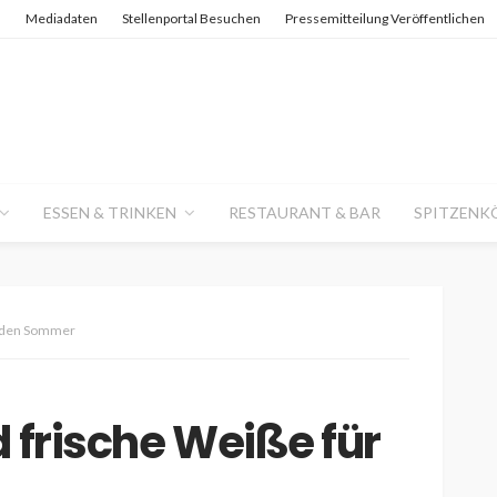
n
Mediadaten
Stellenportal Besuchen
Pressemitteilung Veröffentlichen
ESSEN & TRINKEN
RESTAURANT & BAR
SPITZENK
r den Sommer
d frische Weiße für