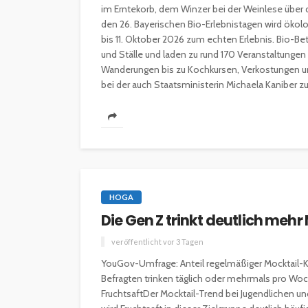
im Erntekorb, dem Winzer bei der Weinlese über 
den 26. Bayerischen Bio-Erlebnistagen wird ökol
bis 11. Oktober 2026 zum echten Erlebnis. Bio-Be
und Ställe und laden zu rund 170 Veranstaltunge
Wanderungen bis zu Kochkursen, Verkostungen und
bei der auch Staatsministerin Michaela Kaniber zu.
HOGA
Die Gen Z trinkt deutlich mehr
veröffentlicht vor 3 Tagen
YouGov-Umfrage: Anteil regelmäßiger Mocktail-
Befragten trinken täglich oder mehrmals pro Woch
FruchtsaftDer Mocktail-Trend bei Jugendlichen un