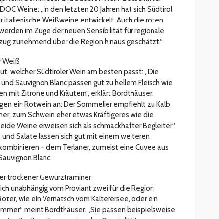
DOC Weine: „In den letzten 20 Jahren hat sich Südtirol
ür italienische Weißweine entwickelt. Auch die roten
werden im Zuge der neuen Sensibilität für regionale
zug zunehmend über die Region hinaus geschätzt.“
r Weiß
gut, welcher Südtiroler Wein am besten passt: „Die
nd Sauvignon Blanc passen gut zu hellem Fleisch wie
n mit Zitrone und Kräutern“, erklärt Bordthäuser.
egen ein Rotwein an: Der Sommelier empfiehlt zu Kalb
ner, zum Schwein eher etwas Kräftigeres wie die
eide Weine erweisen sich als schmackhafter Begleiter“,
 und Salate lassen sich gut mit einem weiteren
 kombinieren – dem Terlaner, zumeist eine Cuvee aus
auvignon Blanc.
der trockener Gewürztraminer
 sich unabhängig vom Proviant zwei für die Region
Roter, wie ein Vernatsch vom Kalterersee, oder ein
mmer“, meint Bordthäuser. „Sie passen beispielsweise