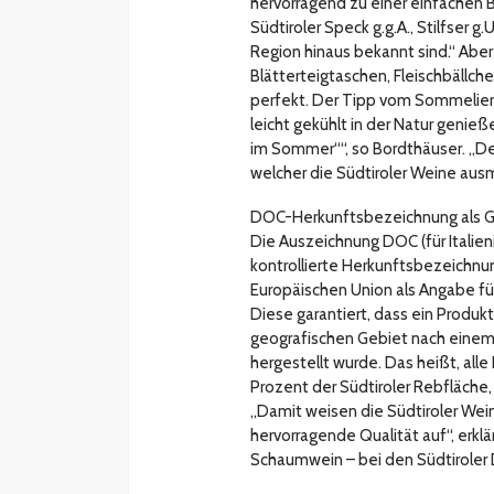
hervorragend zu einer einfachen B
Südtiroler Speck g.g.A., Stilfser g.
Region hinaus bekannt sind.“ Abe
Blätterteigtaschen, Fleischbäll
perfekt. Der Tipp vom Sommelier:
leicht gekühlt in der Natur geni
im Sommer““, so Bordthäuser. „Der 
welcher die Südtiroler Weine ausm
DOC-Herkunftsbezeichnung als Gar
Die Auszeichnung DOC (für Italieni
kontrollierte Herkunftsbezeichnun
Europäischen Union als Angabe fü
Diese garantiert, dass ein Produkt
geografischen Gebiet nach einem
hergestellt wurde. Das heißt, alle
Prozent der Südtiroler Rebfläche,
„Damit weisen die Südtiroler We
hervorragende Qualität auf“, erkl
Schaumwein – bei den Südtiroler