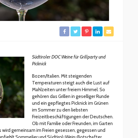
Südtiroler DOC Weine für Grillparty und
Picknick
Bozen/Italien. Mit steigenden
Temperaturen steigt auch die Lust auf
Mahlzeiten unter freiem Himmel. So
gehören das Grillen in geselliger Runde
und ein gepflegtes Picknick im Grünen
im Sommer zu den liebsten
Freizeitbeschäftigungen der Deutschen.
Ob mit Familie oder Freunden, im Garten
es wird gemeinsam im Freien gesessen, gegessen und
mpfiehlt Sommelier und Südtirol-Wein-Botschafter