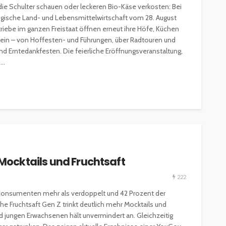
die Schulter schauen oder leckeren Bio-Käse verkosten: Bei
ogische Land- und Lebensmittelwirtschaft vom 28. August
triebe im ganzen Freistaat öffnen erneut ihre Höfe, Küchen
n ein – von Hoffesten- und Führungen, über Radtouren und
 Erntedankfesten. Die feierliche Eröffnungsveranstaltung,
..
 Mocktails und Fruchtsaft
222
Konsumenten mehr als verdoppelt und 42 Prozent der
e Fruchtsaft Gen Z trinkt deutlich mehr Mocktails und
d jungen Erwachsenen hält unvermindert an. Gleichzeitig