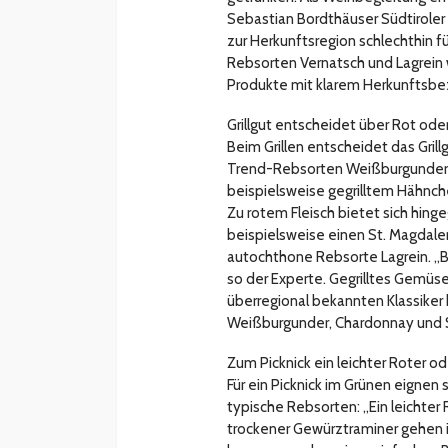
Sebastian Bordthäuser Südtiroler 
zur Herkunftsregion schlechthin f
Rebsorten Vernatsch und Lagrein 
Produkte mit klarem Herkunftsbe
Grillgut entscheidet über Rot ode
Beim Grillen entscheidet das Grill
Trend-Rebsorten Weißburgunder u
beispielsweise gegrilltem Hähnche
Zu rotem Fleisch bietet sich hing
beispielsweise einen St. Magdale
autochthone Rebsorte Lagrein. „B
so der Experte. Gegrilltes Gemüse
überregional bekannten Klassiker
Weißburgunder, Chardonnay und S
Zum Picknick ein leichter Roter o
Für ein Picknick im Grünen eignen
typische Rebsorten: „Ein leichter 
trockener Gewürztraminer gehen i