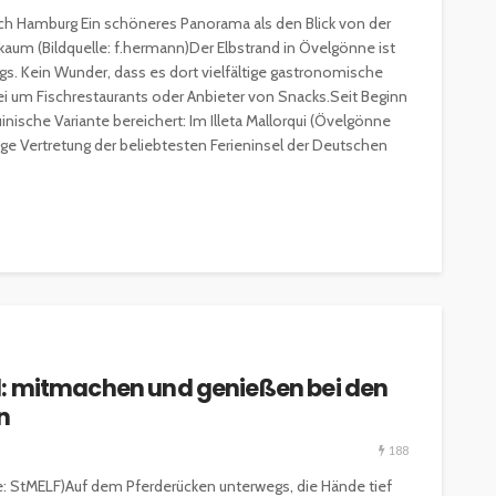
HOTELLERIE & RESORTS
 nach Hamburg Ein schöneres Panorama als den Blick von der
RESTAURANTS & BARS
SPITZENKÖCHE
a kaum (Bildquelle: f.hermann)Der Elbstrand in Övelgönne ist
s. Kein Wunder, dass es dort vielfältige gastronomische
kleinem
Geheimnisse der
i um Fischrestaurants oder Anbieter von Snacks.Seit Beginn
and zu
Sterneköche: Insider-Tipps
inische Variante bereichert: Im Illeta Mallorqui (Övelgönne
en?
für Hobbyköche
ige Vertretung der beliebtesten Ferieninsel der Deutschen
14.7k
22.3k
veröffentlicht vor 2 Jahren
eld: mitmachen und genießen bei den
n
188
le: StMELF)Auf dem Pferderücken unterwegs, die Hände tief