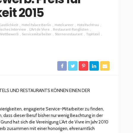
eit 2015
ESSEN & TRINKEN
GASTROSZENE
Gastlichkeit
Hotel Palace Berlin
Hotelcareer
Hotelfachfrau
GOURMET & FEINSCHMECKER
HOGA
risches Interview
L'Art de Vivre
Restaurant-Ranglisten
-Wettbewerb
Servicemitarbeiter
Sternerestaurant
TopHotel
HOTELLERIE & RESORTS
RESTAURANTS & BARS
SPITZENKÖCHE
kleinem
Geheimnisse der
and zu
Sterneköche: Insider-Tipps
en?
für Hobbyköche
14.7k
22.2k
veröffentlicht vor 2 Jahren
OTELS UND RESTAURANTS KÖNNEN EINEN DER
ierigkeiten, engagierte Service-Mitarbeiter zu finden,
, dass dieser Beruf bisher nur wenig Beachtung in der
Grund hat sich die Vereinigung L’Art de Vivre im Jahr 2010
rb zusammen mit einer honorigen, ehrenamtlich