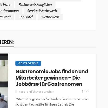
de Vivre
Restaurant-Ranglisten
antfachmann
Service-Wettbewerb
taurant
TopHotel
Wettbewerb
IEREN:
GASTROSZENE
Gastronomie Jobs finden und
Mitarbeiter gewinnen – Die
Jobbörse für Gastronomen
1.4k
veröffentlicht vor 3 Wochen
Mitarbeiter gesucht? So finden Gastronomen die
richtigen Fachkräfte für ihren Betrieb Die