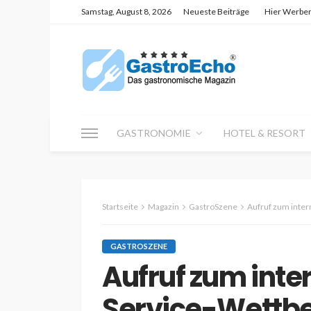
Samstag, August 8, 2026
Neueste Beiträge
Hier Werbe
GASTRONOMIE
HOTEL & RESORT
Startseite
Magazin
GastroSzene
Aufruf zum inter
GASTROSZENE
Aufruf zum inte
Service-Wettbew