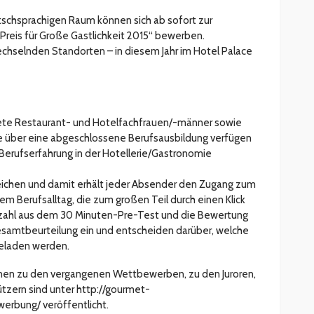
schsprachigen Raum können sich ab sofort zur
reis für Große Gastlichkeit 2015“ bewerben.
echselnden Standorten – in diesem Jahr im Hotel Palace
ete Restaurant- und Hotelfachfrauen/-männer sowie
die über eine abgeschlossene Berufsausbildung verfügen
 Berufserfahrung in der Hotellerie/Gastronomie
ureichen und damit erhält jeder Absender den Zugang zum
m Berufsalltag, die zum großen Teil durch einen Klick
zahl aus dem 30 Minuten-Pre-Test und die Bewertung
esamtbeurteilung ein und entscheiden darüber, welche
geladen werden.
onen zu den vergangenen Wettbewerben, zu den Juroren,
zern sind unter http://gourmet-
rbung/ veröffentlicht.