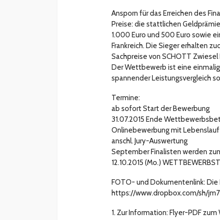
Ansporn für das Erreichen des Fin
Preise: die stattlichen Geldprämie
1.000 Euro und 500 Euro sowie ein
Frankreich. Die Sieger erhalten z
Sachpreise von SCHOTT Zwiesel Kr
Der Wettbewerb ist eine einmalige
spannender Leistungsvergleich so
Termine:
ab sofort Start der Bewerbung
31.07.2015 Ende Wettbewerbsbete
Onlinebewerbung mit Lebenslauf
anschl. Jury-Auswertung
September Finalisten werden zu
12.10.2015 (Mo.) WETTBEWERBSTAG –
FOTO- und Dokumentenlink: Die F
https://www.dropbox.com/sh/j
1. Zur Information: Flyer-PDF zu