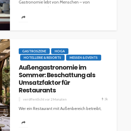
Gastronomie lebt von Menschen – von
engagierten Köchen,...
GASTROSZENE
HOGA
HOTELLERIE & RESORTS
MESSEN & EVENTS
Außengastronomie im
Sommer: Beschattung als
Umsatzfaktor für
Restaurants
3k
veröffentlicht vor 2 Monaten
Wer ein Restaurant mit Außenbereich betreibt,
kennt das Phänomen: An heißen Sommertagen
bleiben Tische in der prallen Sonne leer,
während...