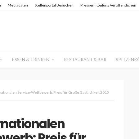
n
Mediadaten
Stellenportal Besuchen
Pressemitteilung Veröffentlichen
ESSEN & TRINKEN
RESTAURANT & BAR
SPITZENK
nationalen Service-Wettbewerb: Preis für Große Gastlichkeit 2015
rnationalen
erb: Preis für