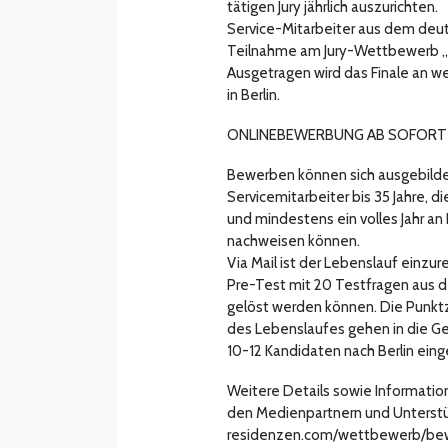
tätigen Jury jährlich auszurichten.
Service-Mitarbeiter aus dem deut
Teilnahme am Jury-Wettbewerb „P
Ausgetragen wird das Finale an w
in Berlin.
ONLINEBEWERBUNG AB SOFORT
Bewerben können sich ausgebild
Servicemitarbeiter bis 35 Jahre, 
und mindestens ein volles Jahr an
nachweisen können.
Via Mail ist der Lebenslauf einz
Pre-Test mit 20 Testfragen aus de
gelöst werden können. Die Punkt
des Lebenslaufes gehen in die G
10-12 Kandidaten nach Berlin ein
Weitere Details sowie Informati
den Medienpartnern und Unterstüt
residenzen.com/wettbewerb/bewe