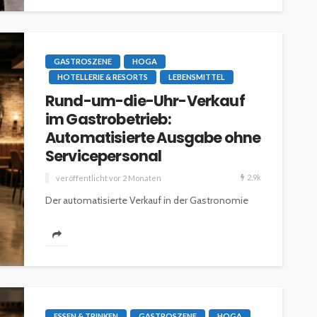
GASTROSZENE
HOGA
HOTELLERIE & RESORTS
LEBENSMITTEL
Rund-um-die-Uhr-Verkauf
im Gastrobetrieb:
Automatisierte Ausgabe ohne
Servicepersonal
2.9k
veröffentlicht vor 2 Monaten
Der automatisierte Verkauf in der Gastronomie
gewinnt rasant an Bedeutung. Immer dann, wenn
kein Personal verfügbar ist, Randzeiten bedient
werden...
ESSEN & TRINKEN
GASTROSZENE
HOGA