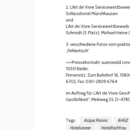
2. L’Art de Vivre Servicewettbew
Schlosshotel Münchhausen
und
L’Art de Vivre Servicewettbewerb 20
Schmidt (3. Platz), Michael Heine 
3. verschiedene Fotos vom prakt
„Fehlertisch“.
+++Pressekontakt: auerswald conc
10551 Berlin;
Firmensitz: Zum Bahnhof 16, 158
6702, Fax: 030-2809 6764
im Auftrag für: L’Art de Vivre Gesc
Gastlichkeit“, Minkweg 25, D-4780
Tags :
Acqua Panna
AHGZ
Hotelcareer
Hotelfachfrau