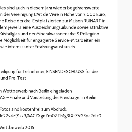
ales sind auch in diesem Jahr wieder begehrenswerte
n der Vereinigung L’Art de Vivre in Höhe von 2.000 Euro,
e Reise der drei Erstplatzierten zur Maison RUINART in
udem jeweils eine Auszeichnungsurkunde sowie attraktive
istallglas und der Mineralwassermarke S.Pellegrino.
 Möglichkeit für engagierte Service-Mitarbeiter, ein
wie interessanter Erfahrungsaustausch.
iligung für Teilnehmer, EINSENDESCHLUSS für die
 und Pre-Test
m Wettbewerb nach Berlin eingeladen
 Finale und Vorstellung der Preisträger in Berlin
otos sind kostenfrei zum Abdruck.
m7lq22v4z91xz3/AACZXgnZm0ZTh1g3fXfZVG3pa?dl=0
m Wettbewerb 2015