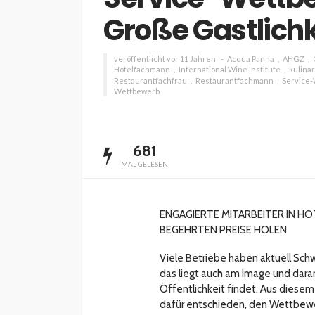
Große Gastlichk
veröffentlicht vor 11 Jahren
Acqua Panna
AHGZ
Hotelfachmann
International Wine Institute
kulina
Restaurantfachfrau
Restaurantfachmann
Service
Wettbewerb
INTERESSANNTES
MAGAZIN
Wie kann man mit 
Kapital in Deutschl
681
investieren beginn
MAL GELESEN
veröffentlicht vor 5 Jahren
ENGAGIERTE MITARBEITER IN H
BEGEHRTEN PREISE HOLEN
Viele Betriebe haben aktuell Schw
das liegt auch am Image und daran
Öffentlichkeit findet. Aus diesem 
dafür entschieden, den Wettbewe