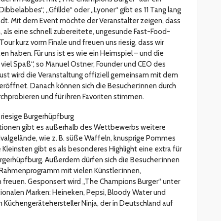
ibbelabbes“, „Gfillde“ oder „Lyoner“ gibt es 11 Tang lang
adt. Mit dem Event möchte der Veranstalter zeigen, dass
nn, als eine schnell zubereitete, ungesunde Fast-Food-
Tour kurz vorm Finale und freuen uns riesig, dass wir
en haben. Für uns ist es wie ein Heimspiel – und die
viel Spaß“, so Manuel Ostner, Founder und CEO des
gust wird die Veranstaltung offiziell gemeinsam mit dem
röffnet. Danach können sich die Besucher:innen durch
rchprobieren und für ihren Favoriten stimmen.
riesige Burgerhüpfburg
ationen gibt es außerhalb des Wettbewerbs weitere
valgelände, wie z. B. süße Waffeln, knusprige Pommes
 Kleinsten gibt es als besonderes Highlight eine extra für
Burgerhüpfburg. Außerdem dürfen sich die Besucher:innen
 Rahmenprogramm mit vielen Künstler:innen,
en freuen. Gesponsert wird „The Champions Burger“ unter
tionalen Marken: Heineken, Pepsi, Bloody Water und
 Küchengerätehersteller Ninja, der in Deutschland auf