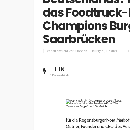
das Foodtruck-
Champions Bur
Saarbrücken
veröffentlicht vor 2 Jahren
Burger
Festival
FOO
1.1K
MAL GELESEN
für die Regensburger Nora Markof
Ostner, Founder und CEO des Vera