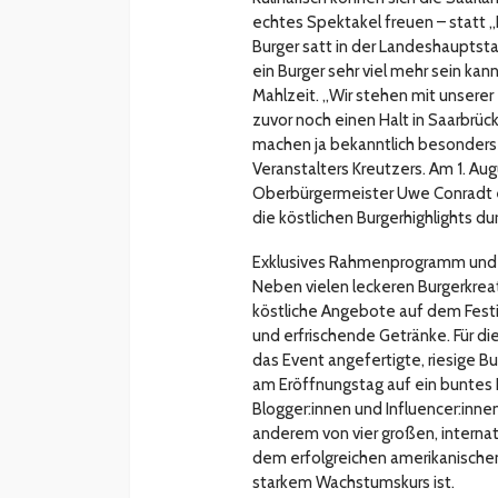
echtes Spektakel freuen – statt „D
Burger satt in der Landeshauptst
ein Burger sehr viel mehr sein ka
Mahlzeit. „Wir stehen mit unserer 
zuvor noch einen Halt in Saarbrück
machen ja bekanntlich besonders 
Veranstalters Kreutzers. Am 1. Au
Oberbürgermeister Uwe Conradt e
die köstlichen Burgerhighlights du
Exklusives Rahmenprogramm und 
Neben vielen leckeren Burgerkre
köstliche Angebote auf dem Festi
und erfrischende Getränke. Für die
das Event angefertigte, riesige 
am Eröffnungstag auf ein buntes
Blogger:innen und Influencer:inn
anderem von vier großen, interna
dem erfolgreichen amerikanischen
starkem Wachstumskurs ist.