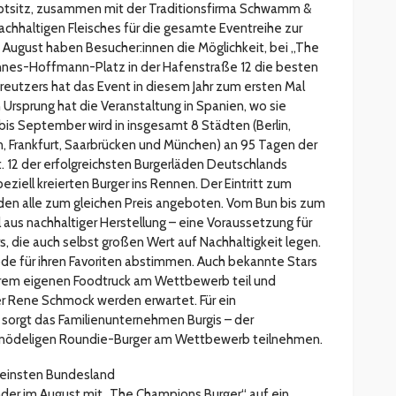
uptsitz, zusammen mit der Traditionsfirma Schwamm &
achhaltigen Fleisches für die gesamte Eventreihe zur
1. August haben Besucher:innen die Möglichkeit, bei „The
nes-Hoffmann-Platz in der Hafenstraße 12 die besten
reutzers hat das Event in diesem Jahr zum ersten Mal
Ursprung hat die Veranstaltung in Spanien, wo sie
 bis September wird in insgesamt 8 Städten (Berlin,
n, Frankfurt, Saarbrücken und München) an 95 Tagen der
 12 der erfolgreichsten Burgerläden Deutschlands
peziell kreierten Burger ins Rennen. Der Eintritt zum
werden alle zum gleichen Preis angeboten. Vom Bun bis zum
aus nachhaltiger Herstellung – eine Voraussetzung für
s, die auch selbst großen Wert auf Nachhaltigkeit legen.
e für ihren Favoriten abstimmen. Auch bekannte Stars
rem eigenen Foodtruck am Wettbewerb teil und
r Rene Schmock werden erwartet. Für ein
t sorgt das Familienunternehmen Burgis – der
 knödeligen Roundie-Burger am Wettbewerb teilnehmen.
leinsten Bundesland
änder im August mit „The Champions Burger“ auf ein