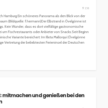
ESSEN & TRINKEN
GASTROSZENE
158
GOURMET & FEINSCHMECKER
HOGA
HOTELLERIE & RESORTS
 nach Hamburg Ein schöneres Panorama als den Blick von der
RESTAURANTS & BARS
SPITZENKÖCHE
a kaum (Bildquelle: f.hermann)Der Elbstrand in Övelgönne ist
s. Kein Wunder, dass es dort vielfältige gastronomische
kleinem
Geheimnisse der
i um Fischrestaurants oder Anbieter von Snacks.Seit Beginn
and zu
Sterneköche: Insider-Tipps
inische Variante bereichert: Im Illeta Mallorqui (Övelgönne
en?
für Hobbyköche
ige Vertretung der beliebtesten Ferieninsel der Deutschen
14.7k
22.2k
veröffentlicht vor 2 Jahren
eld: mitmachen und genießen bei den
n