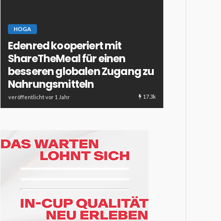
HOGA
Edenred kooperiert mit
ESSEN & TRINKE
ShareTheMeal für einen
HOTELLERIE & 
besseren globalen Zugang zu
Dessertcoc
Nahrungsmitteln
Verführun
17.3k
veröffentlicht vor 1 Jahr
veröffentlicht vor 1