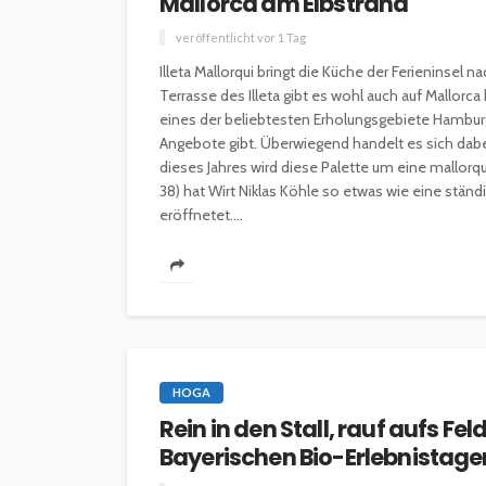
Mallorca am Elbstrand
veröffentlicht vor 1 Tag
Illeta Mallorqui bringt die Küche der Ferieninsel
INTERESSANNTES
MAGAZIN
Terrasse des Illeta gibt es wohl auch auf Mallorc
eines der beliebtesten Erholungsgebiete Hamburg
Wie kann man mit 
Angebote gibt. Überwiegend handelt es sich dabe
Kapital in Deutschl
dieses Jahres wird diese Palette um eine mallorqu
investieren beginn
38) hat Wirt Niklas Köhle so etwas wie eine ständ
eröffnetet....
veröffentlicht vor 5 Jahren
HOGA
Rein in den Stall, rauf aufs F
Bayerischen Bio-Erlebnistage