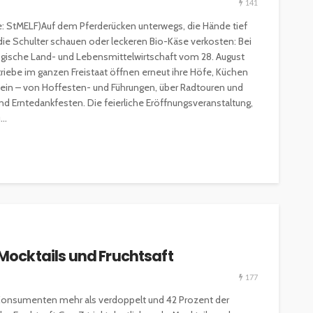
141
le: StMELF)Auf dem Pferderücken unterwegs, die Hände tief
die Schulter schauen oder leckeren Bio-Käse verkosten: Bei
ogische Land- und Lebensmittelwirtschaft vom 28. August
triebe im ganzen Freistaat öffnen erneut ihre Höfe, Küchen
n ein – von Hoffesten- und Führungen, über Radtouren und
 Erntedankfesten. Die feierliche Eröffnungsveranstaltung,
..
 Mocktails und Fruchtsaft
177
Konsumenten mehr als verdoppelt und 42 Prozent der