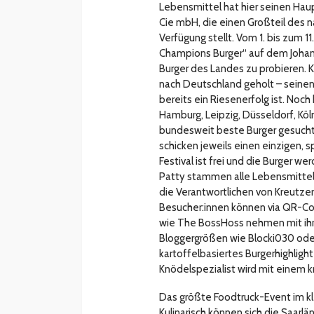
Lebensmittel hat hier seinen Ha
Cie mbH, die einen Großteil des n
Verfügung stellt. Vom 1. bis zum 1
Champions Burger“ auf dem Johan
Burger des Landes zu probieren. K
nach Deutschland geholt – seinen 
bereits ein Riesenerfolg ist. Noch
Hamburg, Leipzig, Düsseldorf, Köl
bundesweit beste Burger gesucht.
schicken jeweils einen einzigen, s
Festival ist frei und die Burger 
Patty stammen alle Lebensmittel 
die Verantwortlichen von Kreutzer
Besucher:innen können via QR-Cod
wie The BossHoss nehmen mit ih
Bloggergrößen wie Blocki030 ode
kartoffelbasiertes Burgerhighligh
Knödelspezialist wird mit einem
Das größte Foodtruck-Event im k
Kulinarisch können sich die Saarl