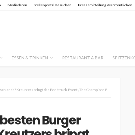
n
Mediadaten
Stellenportal Besuchen
Pressemitteilung Veröffentlichen
ESSEN & TRINKEN
RESTAURANT & BAR
SPITZENK
? Kreutzers bringt das Foodtruck-Event „The Champions Burger“ nach Saarbrücken
besten Burger
reutzers bringt