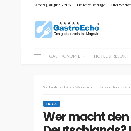
Samstag, August 8, 2026
Neueste Beiträge
Hier Werbe
GASTRONOMIE
HOTEL & RESORT
Startseite
HoGa
Wer macht den besten Burger Deutschlands
HOGA
Wer macht den 
Deutschlands? K