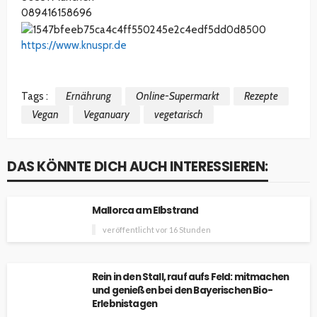
089416158696
https://www.knuspr.de
Tags :
Ernährung
Online-Supermarkt
Rezepte
Vegan
Veganuary
vegetarisch
DAS KÖNNTE DICH AUCH INTERESSIEREN:
Mallorca am Elbstrand
veröffentlicht vor 16 Stunden
Rein in den Stall, rauf aufs Feld: mitmachen
und genießen bei den Bayerischen Bio-
Erlebnistagen