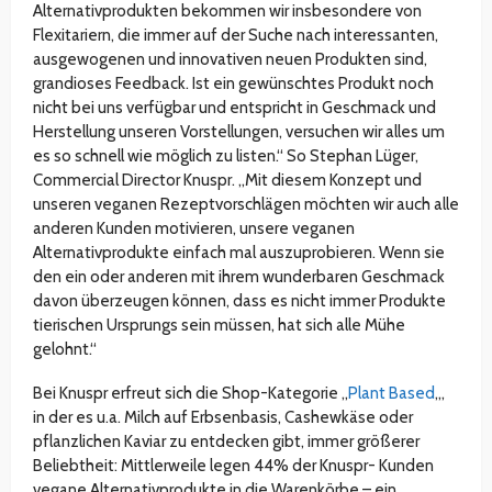
Alternativprodukten bekommen wir insbesondere von
Flexitariern, die immer auf der Suche nach interessanten,
ausgewogenen und innovativen neuen Produkten sind,
grandioses Feedback. Ist ein gewünschtes Produkt noch
nicht bei uns verfügbar und entspricht in Geschmack und
Herstellung unseren Vorstellungen, versuchen wir alles um
es so schnell wie möglich zu listen.“ So Stephan Lüger,
Commercial Director Knuspr. „Mit diesem Konzept und
unseren veganen Rezeptvorschlägen möchten wir auch alle
anderen Kunden motivieren, unsere veganen
Alternativprodukte einfach mal auszuprobieren. Wenn sie
den ein oder anderen mit ihrem wunderbaren Geschmack
davon überzeugen können, dass es nicht immer Produkte
tierischen Ursprungs sein müssen, hat sich alle Mühe
gelohnt.“
Bei Knuspr erfreut sich die Shop-Kategorie „
Plant Based
„,
in der es u.a. Milch auf Erbsenbasis, Cashewkäse oder
pflanzlichen Kaviar zu entdecken gibt, immer größerer
Beliebtheit: Mittlerweile legen 44% der Knuspr- Kunden
vegane Alternativprodukte in die Warenkörbe – ein