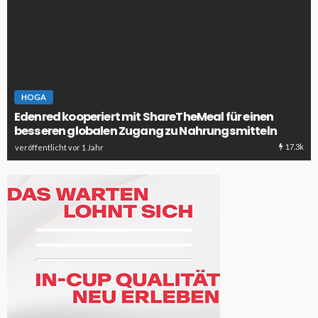
HOGA
Edenred kooperiert mit ShareTheMeal für einen
besseren globalen Zugang zu Nahrungsmitteln
17.3k
veröffentlicht vor 1 Jahr