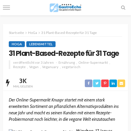
Startseite
HoGa
31 Plant-Based-Rezepte für 31 Tage
HOGA
LEBENSMITTEL
31 Plant-Based-Rezepte für 31 Tage
veröffentlicht vor 3 Jahren
Ernährung
Online-Supermarkt
Rezepte
Vegan
Veganuary
vegetarisch
3K
MAL GELESEN
Der Online-Supermarkt Knuspr startet mit einem stark
erweiterten Sortiment an pflanzlichen Alternativprodukten ins
neue Jahr und macht es seinen Kunden mit einem Rezepte-
Probiermonat noch leichter, in die vegane Welt einzutauchen