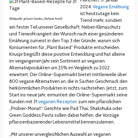
München, 17. Januar
2024.
Vegane Ernährung
ist heutzutage kein
(Bildquelle: @Green Garden_Stefanie Anich)
Trend mehr, sondern
ein fester Teil unserer Gesellschaft. Neben Klimaschutz
und Tierwohl rangiert der Wunsch nach einer gesünderen
Ernährung zumeist in den Top 3 der Gründe, warum sich
Konsumenten für „Plant Based“ Produkte entscheiden.
Knuspr begrüßt diese positive Entwicklung und hat alleine
im vergangenen Jahr sein Sortiment an veganen
Alternativprodukten um 25% im Vergleich zu 2022
erweitert. Der Online-Supermarkt bietet mittlerweile über
800 vegane Alternativen an, die in Sachen Geschmack den
herkömmlichen Produkten in nichts nachstehen. Jetzt, zum
Start ins neue Jahr, ermuntert der Online-Supermarkt seine
Kunden mit 31
veganen Rezepten
zum rein pflanzlichen
„Probier-Monat“. Gerichte wie Pad Thai, Shakshuka oder
Green Goddess Pasta sollen dabei helfen, die Vorzüge
pflanzenbasierender Lebensmittel kennenzulernen.
„Mit unserer unvergleichlichen Auswahl an veganen