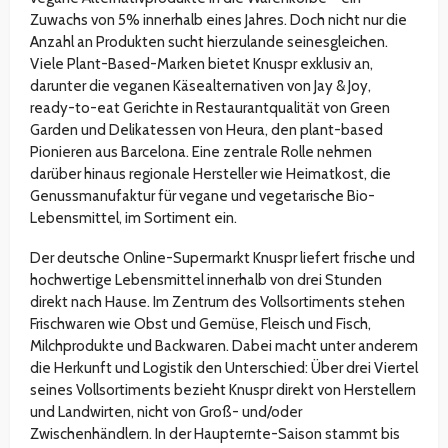
Zuwachs von 5% innerhalb eines Jahres. Doch nicht nur die
Anzahl an Produkten sucht hierzulande seinesgleichen.
Viele Plant-Based-Marken bietet Knuspr exklusiv an,
darunter die veganen Käsealternativen von Jay & Joy,
ready-to-eat Gerichte in Restaurantqualität von Green
Garden und Delikatessen von Heura, den plant-based
Pionieren aus Barcelona. Eine zentrale Rolle nehmen
darüber hinaus regionale Hersteller wie Heimatkost, die
Genussmanufaktur für vegane und vegetarische Bio-
Lebensmittel, im Sortiment ein.
Der deutsche Online-Supermarkt Knuspr liefert frische und
hochwertige Lebensmittel innerhalb von drei Stunden
direkt nach Hause. Im Zentrum des Vollsortiments stehen
Frischwaren wie Obst und Gemüse, Fleisch und Fisch,
Milchprodukte und Backwaren. Dabei macht unter anderem
die Herkunft und Logistik den Unterschied: Über drei Viertel
seines Vollsortiments bezieht Knuspr direkt von Herstellern
und Landwirten, nicht von Groß- und/oder
Zwischenhändlern. In der Haupternte-Saison stammt bis