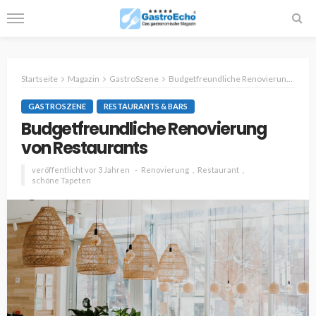
Startseite
Magazin
GastroSzene
Budgetfreundliche Renovierung von Restaurants
GASTROSZENE
RESTAURANTS & BARS
Budgetfreundliche Renovierung
von Restaurants
veröffentlicht vor 3 Jahren
Renovierung
Restaurant
schöne Tapeten