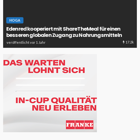
HOGA
Edenred kooperiert mit ShareTheMeal für einen
besseren globalen Zugang zu Nahrungsmitteln
17.2k
veröffentlicht vor 1 Jahr