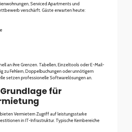
rienwohnungen, Serviced Apartments und
ttbewerb verschärft. Gäste erwarten heute:
se
ell an ihre Grenzen. Tabellen, Einzeltools oder E-Mail-
ufig zu Fehlern, Doppelbuchungen oder unnötigem
lle setzen professionelle Softwarelösungen an.
 Grundlage für
ermietung
ieten Vermietern Zugriff auf leistungsstarke
titionen in IT-Infrastruktur. Typische Kernbereiche