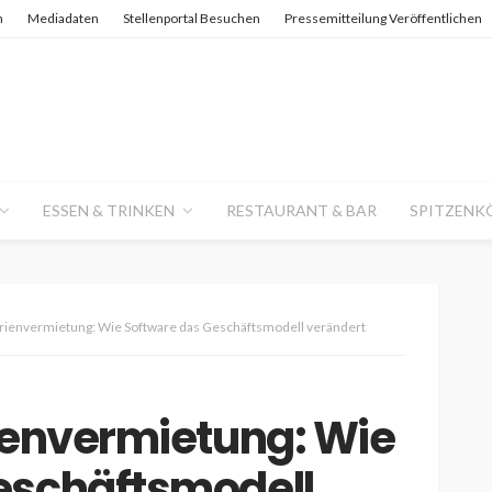
n
Mediadaten
Stellenportal Besuchen
Pressemitteilung Veröffentlichen
ESSEN & TRINKEN
RESTAURANT & BAR
SPITZENK
erienvermietung: Wie Software das Geschäftsmodell verändert
ienvermietung: Wie
eschäftsmodell