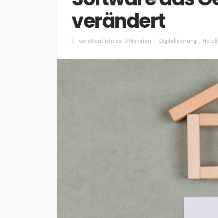
verändert
veröffentlicht vor 5 Monaten
Digitalisierung
Hotell
INTERESSANNTES
MAGAZIN
Wie kann man mit 
Kapital in Deutschl
investieren beginn
veröffentlicht vor 5 Jahren