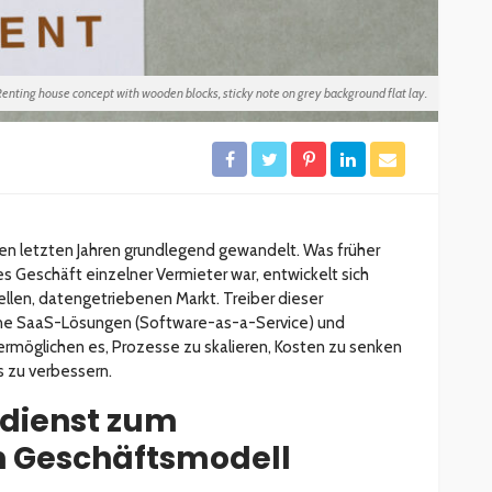
enting house concept with wooden blocks, sticky note on grey background flat lay.
den letzten Jahren grundlegend gewandelt. Was früher
s Geschäft einzelner Vermieter war, entwickelt sich
len, datengetriebenen Markt. Treiber dieser
rne SaaS-Lösungen (Software-as-a-Service) und
 ermöglichen es, Prozesse zu skalieren, Kosten zu senken
s zu verbessern.
dienst zum
n Geschäftsmodell