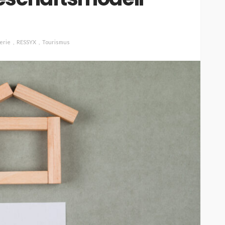
ESSEN & TRINKEN
GASTROSZENE
erie
RESSYX
Tourismus
GOURMET & FEINSCHMECKER
HOGA
HOTELLERIE & RESORTS
RESTAURANTS & BARS
SPITZENKÖCHE
kleinem
Geheimnisse der
and zu
Sterneköche: Insider-Tipps
en?
für Hobbyköche
14.7k
22.2k
veröffentlicht vor 2 Jahren