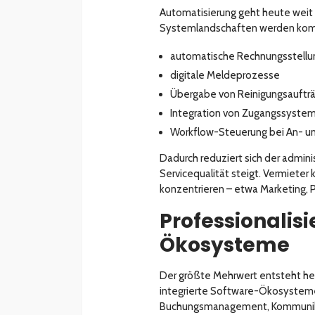
Automatisierung geht heute weit 
Systemlandschaften werden kompl
automatische Rechnungsstellu
digitale Meldeprozesse
Übergabe von Reinigungsaufträ
Integration von Zugangssystem
Workflow-Steuerung bei An- u
Dadurch reduziert sich der admini
Servicequalität steigt. Vermieter
konzentrieren – etwa Marketing, 
Professionalisi
Ökosysteme
Der größte Mehrwert entsteht heu
integrierte Software-Ökosysteme.
Buchungsmanagement, Kommunikat