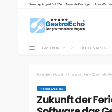
Samstag, August 8, 2026
Neueste Beiträge
Hier Werbe
GASTRONOMIE
HOTEL & RESORT
Startseite
Magazin
Interessanntes
Zukunft der F
INTERESSANNTES
Zukunft der Fer
Software das G