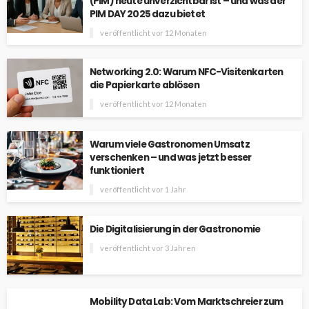
(PIM) heute unverzichtbar ist – und was der
PIM DAY 2025 dazu bietet
veröffentlicht vor 12 Monaten
Networking 2.0: Warum NFC-Visitenkarten
die Papierkarte ablösen
veröffentlicht vor 12 Monaten
Warum viele Gastronomen Umsatz
verschenken – und was jetzt besser
funktioniert
veröffentlicht vor 1 Jahr
Die Digitalisierung in der Gastronomie
veröffentlicht vor 3 Jahren
Mobility Data Lab: Vom Marktschreier zum