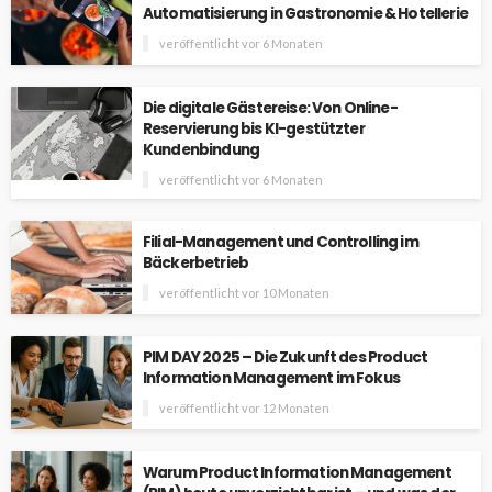
Automatisierung in Gastronomie & Hotellerie
veröffentlicht vor 6 Monaten
Die digitale Gästereise: Von Online-
Reservierung bis KI-gestützter
Kundenbindung
veröffentlicht vor 6 Monaten
Filial-Management und Controlling im
Bäckerbetrieb
veröffentlicht vor 10 Monaten
PIM DAY 2025 – Die Zukunft des Product
Information Management im Fokus
veröffentlicht vor 12 Monaten
Warum Product Information Management