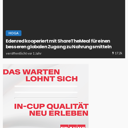
HOGA
Edenred kooperiert mit ShareTheMeal für einen
besseren globalen Zugang zu Nahrungsmitteln
17.2k
veröffentlicht vor 1 Jahr