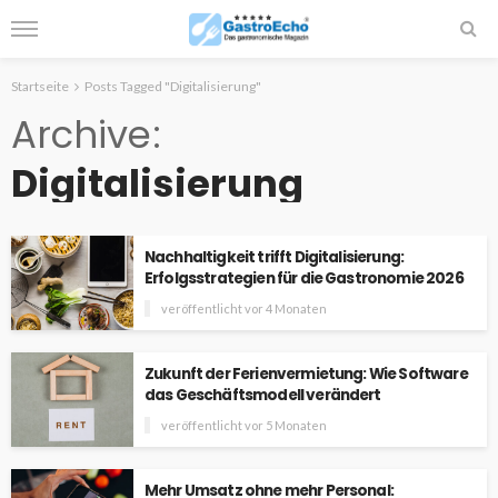
Startseite
Posts Tagged "Digitalisierung"
Archive
Digitalisierung
Nachhaltigkeit trifft Digitalisierung:
Erfolgsstrategien für die Gastronomie 2026
veröffentlicht vor 4 Monaten
Zukunft der Ferienvermietung: Wie Software
das Geschäftsmodell verändert
veröffentlicht vor 5 Monaten
Mehr Umsatz ohne mehr Personal: