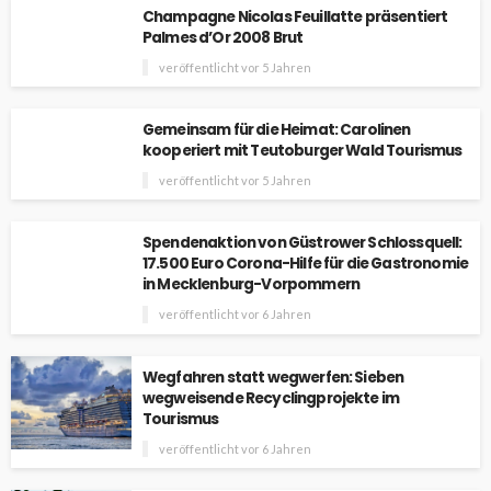
Champagne Nicolas Feuillatte präsentiert
Palmes d’Or 2008 Brut
veröffentlicht vor 5 Jahren
Gemeinsam für die Heimat: Carolinen
kooperiert mit Teutoburger Wald Tourismus
veröffentlicht vor 5 Jahren
Spendenaktion von Güstrower Schlossquell:
17.500 Euro Corona-Hilfe für die Gastronomie
in Mecklenburg-Vorpommern
veröffentlicht vor 6 Jahren
Wegfahren statt wegwerfen: Sieben
wegweisende Recyclingprojekte im
Tourismus
veröffentlicht vor 6 Jahren