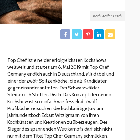
Koch Steffen Disch
Top Chef ist eine der erfolgreichsten Kochshows
weltweit und startet am 8. Mai 2019 mit Top Chef
Germany endlich auch in Deutschland. Mit dabei und
einer der zwölf Spitzenköche, die als Kandidaten
gegeneinander antreten: Der Schwarzwälder
Sternekoch Steffen Disch. Das Konzept der neuen
Kochshow ist so einfach wie fesselnd: Zwölf
Profiköche versuchen, die hochkarätige Jury um
Jahrhundertkoch Eckart Witzigmann von ihren
Kochkünsten und Kreationen zu überzeugen. Der
Sieger des spannenden Wettkampfs darf sich nicht
nur mit dem Titel Top Chef Germany schmücken,