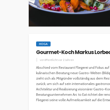
HOGA
Gourmet-Koch Markus Lorbeck
veröffentlicht vor 2 Jahren
Abschied vom Restaurant Fliegerei und Fokus auf
kulinarischen Beratung neue Gastro-Welten (Bildq
zieht sich als Mitgründer vollständig aus dem Res
zurück, um sich auf sein internationales gastro
Architektur und Realisierung visionärer Gastro-K
Beratungsunternehmen Arc to Eat richtet der re
Fliegerei seine volle Aufmerksamkeit auf die Entwi