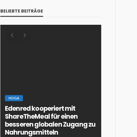
BELIEBTE BEITRÄGE
HOGA
Edenred kooperiert mit
ESSEN & TRINKE
ShareTheMeal für einen
HOTELLERIE & 
besseren globalen Zugang zu
Dessertcoc
Nahrungsmitteln
Verführun