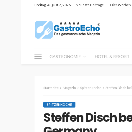
Freitag, August 7, 2026
Neueste Beiträge
Hier Werben
GASTRONOMIE
HOTEL & RESORT
Startseite
Magazin
Spitzenköche
Steffen Disch be
SPITZENKÖCHE
Steffen Disch b
Germany