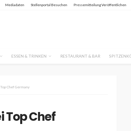
Mediadaten
Stellenportal Besuchen
Pressemitteilung Veröffentlichen
ESSEN & TRINKEN
RESTAURANT & BAR
SPITZENK
i Top Chef Germany
ei Top Chef