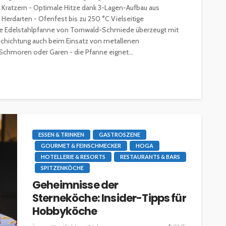
14.7k
22.2k
veröffentlicht vor 2 Jahren
 Kratzern - Optimale Hitze dank 3-Lagen-Aufbau aus
 Herdarten - Ofenfest bis zu 250 °C Vielseitige
ste Edelstahlpfanne von Tornwald-Schmiede überzeugt mit
eschichtung auch beim Einsatz von metallenen
Schmoren oder Garen - die Pfanne eignet...
ESSEN & TRINKEN
GASTROSZENE
GOURMET & FEINSCHMECKER
HOGA
HOTELLERIE & RESORTS
RESTAURANTS & BARS
SPITZENKÖCHE
Geheimnisse der
Sterneköche: Insider-Tipps für
Hobbyköche