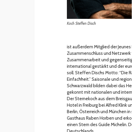
Koch Steffen Disch
ist außerdem Mitglied der Jeunes
Zusammenschluss und Netzwerk v
Zusammenarbeit und gegenseitige
international gestärkt und der e
soll. Steffen Dischs Motto: “Die R
Einfachheit.” Saisonale und regi
Schwarzwald bilden dabei das Her
gekonnt mit nationalen und inter
Der Sternekoch aus dem Breisgau
Hotel in Freiburg bei Alfred Klink
Berlin, Österreich und München in
Gasthaus Raben Horben und erkoch
einen Stern des Guide Michelin. 
Deutschlands.