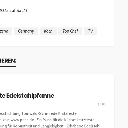
0:15 auf Sat.1)
szene
Germany
Koch
Top Chef
TV
IEREN:
ESSEN & TRINKEN
GASTROSZENE
GOURMET & FEINSCHMECKER
HOGA
HOTELLERIE & RESORTS
e Edelstahlpfanne
RESTAURANTS & BARS
SPITZENKÖCHE
586
kleinem
Geheimnisse der
tbeschichtung Tornwald-Schmiede Kratzfeste
and zu
Sterneköche: Insider-Tipps
tur, www.pearl.de- Ein Muss für die Küche: kratzfeste
en?
für Hobbyköche
ng für Robustheit und Langlebigkeit - Erhabene Edelstahl-