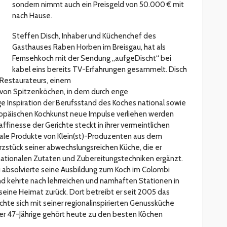
sondern nimmt auch ein Preisgeld von 50.000 € mit
nach Hause.
Steffen Disch, Inhaber und Küchenchef des
Gasthauses Raben Horben im Breisgau, hat als
Fernsehkoch mit der Sendung „aufgeDischt“ bei
kabel eins bereits TV-Erfahrungen gesammelt. Disch
 Restaurateurs, einem
on Spitzenköchen, in dem durch enge
 Inspiration der Berufsstand des Koches national sowie
uropäischen Kochkunst neue Impulse verliehen werden
affinesse der Gerichte steckt in ihrer vermeintlichen
onale Produkte von Klein(st)-Produzenten aus dem
zstück seiner abwechslungsreichen Küche, die er
nationalen Zutaten und Zubereitungstechniken ergänzt.
 absolvierte seine Ausbildung zum Koch im Colombi
 und kehrte nach lehrreichen und namhaften Stationen in
 seine Heimat zurück. Dort betreibt er seit 2005 das
te sich mit seiner regionalinspirierten Genussküche
Der 47-Jährige gehört heute zu den besten Köchen