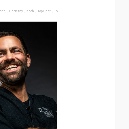
zene
Germany
Koch
Top Chef
TV