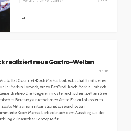
22.2k
veröffentlicht vor 2 Jahren
Die Welt der Sterneköche fasziniert nicht nur
durch ihre kulinarischen Meisterwerke, sondern
auch durch die Hingabe und Perfektion, die in...
 realisiert neue Gastro-Welten
1.1k
 Arc to Eat Gourmet-Koch Markus Lorbeck schafft mit seiner
uelle: Markus Lorbeck, Arc to Eat)Profi-Koch Markus Lorbeck
taurantbetrieb Die Fliegerei im österreichischen Zell am See
nomisches Beratungsunternehmen Arc to Eat zu fokussieren.
onzepte Mit seinem international ausgerichteten
nommierte Koch Markus Lorbeck nach dem Ausstieg aus der
cklung kulinarischer Konzepte für...