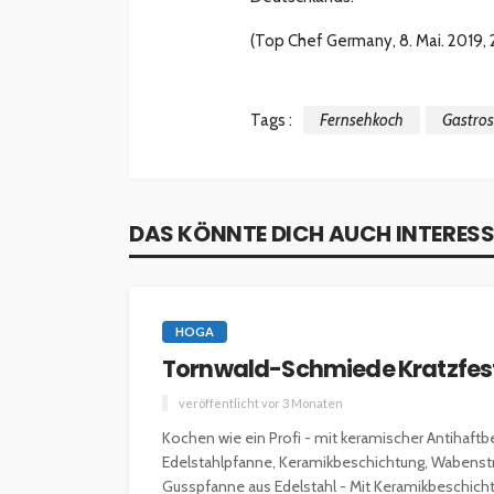
(Top Chef Germany, 8. Mai. 2019, 2
Tags :
Fernsehkoch
Gastro
DAS KÖNNTE DICH AUCH INTERESS
HOGA
Tornwald-Schmiede Kratzfest
INTERESSANNTES
MAGAZIN
veröffentlicht vor 3 Monaten
Wie kann man mit 
Kochen wie ein Profi - mit keramischer Antihaf
Kapital in Deutschl
Edelstahlpfanne, Keramikbeschichtung, Wabenstruk
investieren beginn
Gusspfanne aus Edelstahl - Mit Keramikbeschichtu