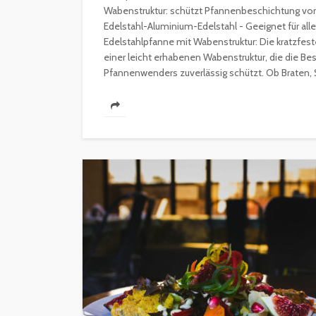
veröffentlicht vor 5 Jahren
Wabenstruktur: schützt Pfannenbeschichtung vor
Edelstahl-Aluminium-Edelstahl - Geeignet für alle
Edelstahlpfanne mit Wabenstruktur: Die kratzfe
einer leicht erhabenen Wabenstruktur, die die B
Pfannenwenders zuverlässig schützt. Ob Braten, 