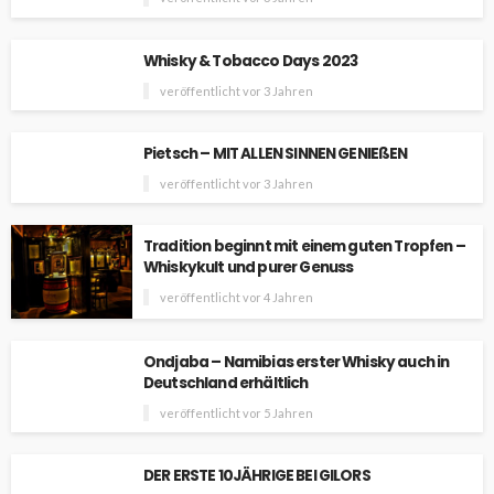
Whisky & Tobacco Days 2023
veröffentlicht vor 3 Jahren
Pietsch – MIT ALLEN SINNEN GENIEßEN
veröffentlicht vor 3 Jahren
Tradition beginnt mit einem guten Tropfen –
Whiskykult und purer Genuss
veröffentlicht vor 4 Jahren
Ondjaba – Namibias erster Whisky auch in
Deutschland erhältlich
veröffentlicht vor 5 Jahren
DER ERSTE 10JÄHRIGE BEI GILORS