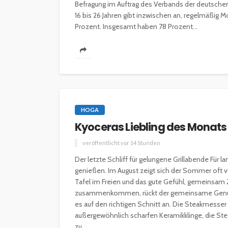
Befragung im Auftrag des Verbands der deutschen F
16 bis 26 Jahren gibt inzwischen an, regelmäßig Mo
Prozent. Insgesamt haben 78 Prozent...
HOGA
Kyoceras Liebling des Monat
veröffentlicht vor 14 Stunden
Der letzte Schliff für gelungene Grillabende Fü
genießen. Im August zeigt sich der Sommer oft 
Tafel im Freien und das gute Gefühl, gemeinsam Ze
zusammenkommen, rückt der gemeinsame Genuss 
es auf den richtigen Schnitt an. Die Steakmesse
außergewöhnlich scharfen Keramikklinge, die Stea
zu...