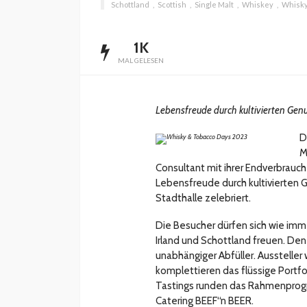
Schottland
Scottish
Single Malt
Whiskey
Whisk
1K
MAL GELESEN
INTERESSANNTES
MAGAZIN
Lebensfreude durch kultivierten Gen
Wie kann man mit 
Kapital in Deutschl
D
investieren beginn
M
Consultant mit ihrer Endverbrauc
veröffentlicht vor 5 Jahren
Lebensfreude durch kultivierten 
Stadthalle zelebriert.
Die Besucher dürfen sich wie imm
Irland und Schottland freuen. D
unabhängiger Abfüller. Ausstelle
komplettieren das flüssige Portf
Tastings runden das Rahmenprogra
Catering BEEF“n BEER.