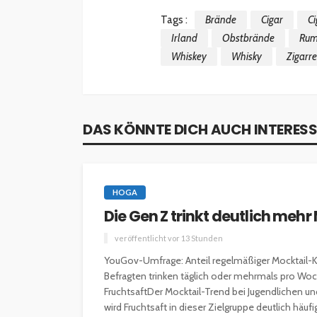
Tags :
Brände
Cigar
Ci
Irland
Obstbrände
Ru
Whiskey
Whisky
Zigarre
DAS KÖNNTE DICH AUCH INTERESS
HOGA
Die Gen Z trinkt deutlich mehr
veröffentlicht vor 13 Stunden
YouGov-Umfrage: Anteil regelmäßiger Mocktail-
Befragten trinken täglich oder mehrmals pro Woch
FruchtsaftDer Mocktail-Trend bei Jugendlichen un
wird Fruchtsaft in dieser Zielgruppe deutlich häu