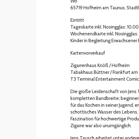
Wo
65719 Hofheim am Taunus, Stadt
Eintritt
Tageskarte inkl. Nosingglas: 10,0
Wochenendkarte inkl. Nosingglas:
Kinder in Begleitung Erwachsener h
Kartenvorverkauf
Zigarrenhaus Knöß / Hofheim
Tabakhaus Büttner / Frankfurt am
T3 Terminal Entertainment Comi
Die große Leidenschaft von Jens Ta
kompletten Bandbreite; beginnen
für das Kochen in seiner Jugend, e
schottisches Wasser des Lebens, 
Faszination für hochwertige Prod
Zigarre war also unumgänglich.
Jens Tausch arbeitet unter andere