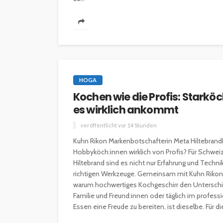
HOGA
Kochen wie die Profis: Starkö
es wirklich ankommt
veröffentlicht vor 14 Stunden
Kuhn Rikon Markenbotschafterin Meta Hiltebrand
Hobbyköch:innen wirklich von Profis? Für Schwe
Hiltebrand sind es nicht nur Erfahrung und Techn
richtigen Werkzeuge. Gemeinsam mit Kuhn Rikon z
warum hochwertiges Kochgeschirr den Unterschi
Familie und Freund:innen oder täglich im profes
Essen eine Freude zu bereiten, ist dieselbe. Für di