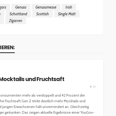
gars
Genuss
Genussmesse
Irish
m
Schottland
Scottish
Single Malt
Zigarren
IEREN:
 Mocktails und Fruchtsaft
77
Konsumenten mehr als verdoppelt und 42 Prozent der
e Fruchtsaft Gen Z trinkt deutlich mehr Mocktails und
d jungen Erwachsenen hält unvermindert an. Gleichzeitig
figer getrunken. Das zeigen aktuelle Ergebnisse einer YouGov-