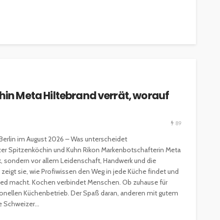
chin Meta Hiltebrand verrät, worauf
89
Berlin im August 2026 – Was unterscheidet
izer Spitzenköchin und Kuhn Rikon Markenbotschafterin Meta
ik, sondern vor allem Leidenschaft, Handwerk und die
eigt sie, wie Profiwissen den Weg in jede Küche findet und
ed macht. Kochen verbindet Menschen. Ob zuhause für
sionellen Küchenbetrieb. Der Spaß daran, anderen mit gutem
e Schweizer...