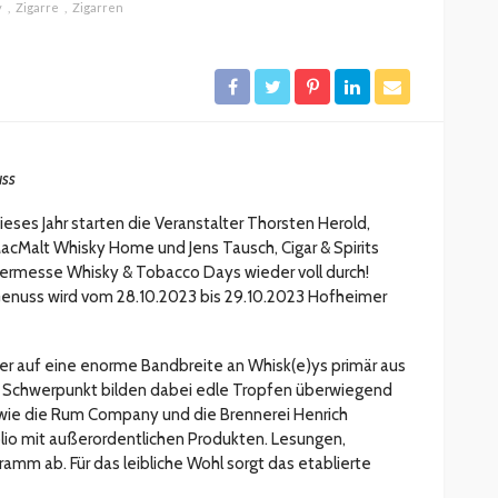
y
Zigarre
Zigarren
ESSEN & TRINKEN
GASTROSZENE
GOURMET & FEINSCHMECKER
HOGA
HOTELLERIE & RESORTS
RESTAURANTS & BARS
SPITZENKÖCHE
uss
kleinem
Geheimnisse der
and zu
Sterneköche: Insider-Tipps
ieses Jahr starten die Veranstalter Thorsten Herold,
en?
für Hobbyköche
acMalt Whisky Home und Jens Tausch, Cigar & Spirits
hermesse Whisky & Tobacco Days wieder voll durch!
14.7k
22.1k
veröffentlicht vor 2 Jahren
Genuss wird vom 28.10.2023 bis 29.10.2023 Hofheimer
er auf eine enorme Bandbreite an Whisk(e)ys primär aus
en Schwerpunkt bilden dabei edle Tropfen überwiegend
r wie die Rum Company und die Brennerei Henrich
olio mit außerordentlichen Produkten. Lesungen,
mm ab. Für das leibliche Wohl sorgt das etablierte