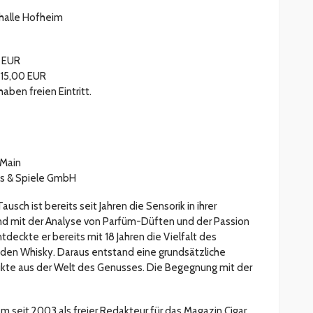
halle Hofheim
0 EUR
 15,00 EUR
aben freien Eintritt.
 Main
cs & Spiele GmbH
usch ist bereits seit Jahren die Sensorik in ihrer
d mit der Analyse von Parfüm-Düften und der Passion
ntdeckte er bereits mit 18 Jahren die Vielfalt des
den Whisky. Daraus entstand eine grundsätzliche
ukte aus der Welt des Genusses. Die Begegnung mit der
m seit 2003 als freier Redakteur für das Magazin Cigar