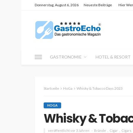
Donnerstag, August 6, 2026
Neueste Beiträge
Hier We
GASTRONOMIE
HOTEL & RESORT
Startseite
HoGa
Whisky & Tobacco Days 2023
HOGA
Whisky & Tobac
veröffentlicht vor 3 Jahren
Brände
Cigar
Cigars