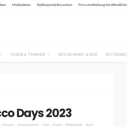
rben
Mediadaten
Stellenportal Besuchen
Pressemitteilung Veröffentlich
ESSEN & TRINKEN
RESTAURANT & BAR
SPITZENK
co Days 2023
Genuss
Genussmesse
Irish
Irland
Obstbrände
Rum