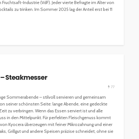
ruchtsaft-Industrie (VdF). Jeder vierte Befragte im Alter von
cktails zu trinken. Im Sommer 2025 lag der Anteil erst bei 11
s – Steakmesser
77
r lange Sommerabende – stilvoll servieren und gemeinsam
von seiner schönsten Seite: lange Abende, eine gedeckte
it zu verbringen. Wenn das Essen serviert ist und alle
in den Mittelpunkt. Für perfekten Fleischgenuss kommt
r von Kyocera überzeugen mit feiner Mikrozahnung und einer
ks, Grillgut und andere Speisen präzise schneidet, ohne sie