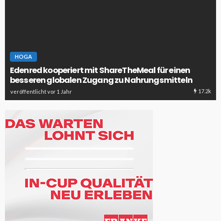
HOGA
Edenred kooperiert mit ShareTheMeal für einen
besseren globalen Zugang zu Nahrungsmitteln
17.2k
veröffentlicht vor 1 Jahr