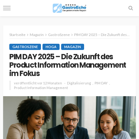
Startseite
Magazin
GastroSzene
PIM DAY 2025 – Die Zukunft des Product Information Management im Fokus
GASTROSZENE
HOGA
MAGAZIN
PIM DAY 2025 – Die Zukunft des
Product Information Management
im Fokus
veröffentlicht vor 12 Monaten
Digitalisierung
PIM DAY
Product Information Management