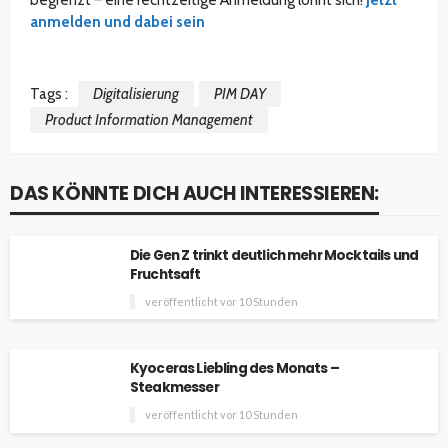
begrenzt – eine rechtzeitige Anmeldung lohnt sich!
Jetzt
anmelden und dabei sein
Tags :
Digitalisierung
PIM DAY
Product Information Management
DAS KÖNNTE DICH AUCH INTERESSIEREN:
Die Gen Z trinkt deutlich mehr Mocktails und
Fruchtsaft
veröffentlicht vor 10 Stunden
Kyoceras Liebling des Monats –
Steakmesser
veröffentlicht vor 10 Stunden