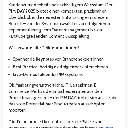
Kundenzufriedenheit und nachhaltigem Wachstum. Der
PIM DAY 2025
bietet einen kompakten, praxisnahen
Überblick über die neuesten Entwicklungen in diesem
Bereich – von der Systemauswahl bis zur erfolgreichen
Implementierung, vom Datenmanagement bis zur
kanalübergreifenden Content-Ausspielung.
Was erwartet die Teilnehmer:innen?
Spannende
Keynotes
von Branchenexpert:innen
Best Practice-Vorträge
erfolgreicher Unternehmen
Live-Demos
führender PIM-Systeme
Ob Marketingverantwortliche, IT-Leiter:innen, E-
Commerce-Profis oder Entscheider:innen aus dem
Produktmanagement – der PIM DAY richtet sich an alle, die
das volle Potenzial ihrer Produktdaten ausschöpfen
möchten.
Die Teilnahme ist kostenfrei
, aber die Plätze sind