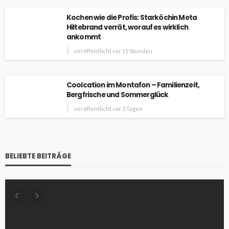
Kochen wie die Profis: Starköchin Meta
Hiltebrand verrät, worauf es wirklich
ankommt
veröffentlicht vor 11 Stunden
Coolcation im Montafon – Familienzeit,
Bergfrische und Sommerglück
veröffentlicht vor 3 Tagen
BELIEBTE BEITRÄGE