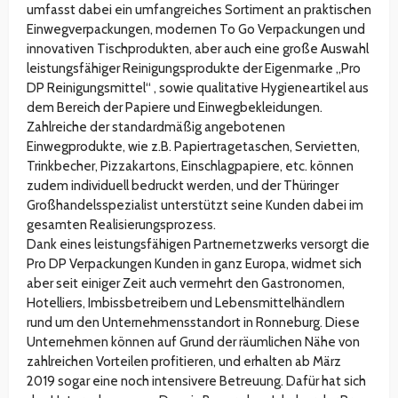
umfasst dabei ein umfangreiches Sortiment an praktischen
Einwegverpackungen, modernen To Go Verpackungen und
innovativen Tischprodukten, aber auch eine große Auswahl
leistungsfähiger Reinigungsprodukte der Eigenmarke „Pro
DP Reinigungsmittel“ , sowie qualitative Hygieneartikel aus
dem Bereich der Papiere und Einwegbekleidungen.
Zahlreiche der standardmäßig angebotenen
Einwegprodukte, wie z.B. Papiertragetaschen, Servietten,
Trinkbecher, Pizzakartons, Einschlagpapiere, etc. können
zudem individuell bedruckt werden, und der Thüringer
Großhandelsspezialist unterstützt seine Kunden dabei im
gesamten Realisierungsprozess.
Dank eines leistungsfähigen Partnernetzwerks versorgt die
Pro DP Verpackungen Kunden in ganz Europa, widmet sich
aber seit einiger Zeit auch vermehrt den Gastronomen,
Hotelliers, Imbissbetreibern und Lebensmittelhändlern
rund um den Unternehmensstandort in Ronneburg. Diese
Unternehmen können auf Grund der räumlichen Nähe von
zahlreichen Vorteilen profitieren, und erhalten ab März
2019 sogar eine noch intensivere Betreuung. Dafür hat sich