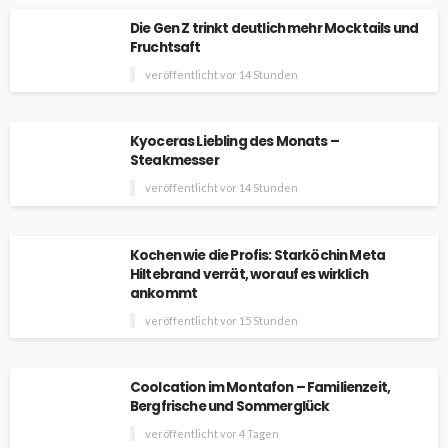
Die Gen Z trinkt deutlich mehr Mocktails und
Fruchtsaft
veröffentlicht vor 14 Stunden
Kyoceras Liebling des Monats –
Steakmesser
veröffentlicht vor 14 Stunden
Kochen wie die Profis: Starköchin Meta
Hiltebrand verrät, worauf es wirklich
ankommt
veröffentlicht vor 15 Stunden
Coolcation im Montafon – Familienzeit,
Bergfrische und Sommerglück
veröffentlicht vor 4 Tagen