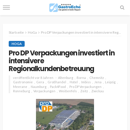
Startseite
HoGa
Pro DP Verpackungen investiert in intensivere Regionalkundenbetreuung
HOGA
Pro DP Verpackungen investiert in
intensivere
Regionalkundenbetreuung
veröffentlicht vor 8 Jahren
Altenburg
Borna
Chemnitz
Gastronomie
Gera
Großhandel
Hotel
Imbiss
Jena
Leipzig
Meerane
Naumburg
Pack4Food
Pro DP Verpackungen
Ronneburg
Verpackungen
Weißenfels
Zeitz
Zwickau