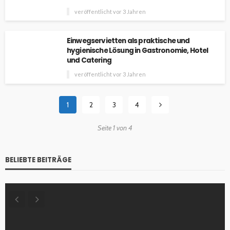
veröffentlicht vor 3 Jahren
Einwegservietten als praktische und
hygienische Lösung in Gastronomie, Hotel
und Catering
veröffentlicht vor 3 Jahren
1
2
3
4
Seite 1 von 4
BELIEBTE BEITRÄGE