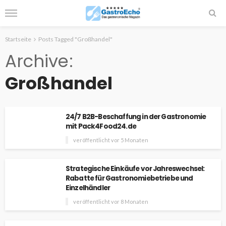
Startseite
Posts Tagged "Großhandel"
Archive
Großhandel
24/7 B2B-Beschaffung in der Gastronomie
mit Pack4Food24.de
veröffentlicht vor 5 Monaten
Strategische Einkäufe vor Jahreswechsel:
Rabatte für Gastronomiebetriebe und
Einzelhändler
veröffentlicht vor 8 Monaten