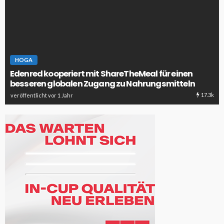
HOGA
Edenred kooperiert mit ShareTheMeal für einen
besseren globalen Zugang zu Nahrungsmitteln
17.3k
veröffentlicht vor 1 Jahr