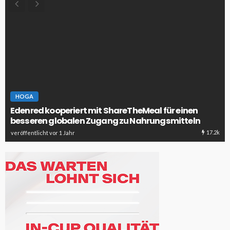
HOGA
Edenred kooperiert mit ShareTheMeal für einen
besseren globalen Zugang zu Nahrungsmitteln
17.2k
veröffentlicht vor 1 Jahr