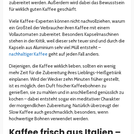
zubereitet werden. Außerdem wird dabei das Bewusstsein
für wirklich guten Kaffee geschärft.
Viele Kaffee-Experten können nicht nachvollziehen, warum
ein Großteil der Verbraucher ihren Kaffee mit einem
Vollautomaten zubereitet. Besonders Kapselmaschinen
stehen in der Kritik, weil dieser sehr teuer sind und durch die
Kapseln aus Aluminium sehr viel Müll entsteht –
nachhaltiger Kaffee
geht auf jeden Fall anders.
Diejenigen, die Kaffee wirklich lieben, sollten ein wenig
mehr Zeit für die Zubereitung ihres Lieblings-Heißgetränk
einplanen. Wird der Wecker zehn Minuten früher gestellt,
ist es möglich, den Duft frischer Kaffeebohnen zu
genießen, sie zu mahlen und in anschließend genüsslich zu
kochen – dabei entsteht sogar ein meditativer Charakter
der morgendlichen Zubereitung. Natürlich überzeugt der
Slow Kaffee auch geschmacklich, besonders, wenn
hochwertige Bohnen verwendet werden.
Kaffee frisch aus Italien –