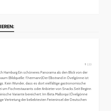
IEREN:
ESSEN & TRINKEN
GASTROSZENE
133
GOURMET & FEINSCHMECKER
HOGA
HOTELLERIE & RESORTS
 nach Hamburg Ein schöneres Panorama als den Blick von der
RESTAURANTS & BARS
SPITZENKÖCHE
a kaum (Bildquelle: f.hermann)Der Elbstrand in Övelgönne ist
s. Kein Wunder, dass es dort vielfältige gastronomische
kleinem
Geheimnisse der
i um Fischrestaurants oder Anbieter von Snacks.Seit Beginn
and zu
Sterneköche: Insider-Tipps
inische Variante bereichert: Im Illeta Mallorqui (Övelgönne
en?
für Hobbyköche
ige Vertretung der beliebtesten Ferieninsel der Deutschen
14.7k
22.2k
veröffentlicht vor 2 Jahren