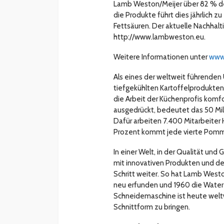
Lamb Weston/Meijer über 82 % der
die Produkte führt dies jährlich z
Fettsäuren. Der aktuelle Nachhalti
http://www.lambweston.eu.
Weitere Informationen unter
www
Als eines der weltweit führend
tiefgekühlten Kartoffelprodukten
die Arbeit der Küchenprofis komfor
ausgedrückt, bedeutet das 50 Mill
Dafür arbeiten 7.400 Mitarbeiter
Prozent kommt jede vierte Pom
In einer Welt, in der Qualität un
mit innovativen Produkten und d
Schritt weiter. So hat Lamb West
neu erfunden und 1960 die Water G
Schneidemaschine ist heute weltw
Schnittform zu bringen.