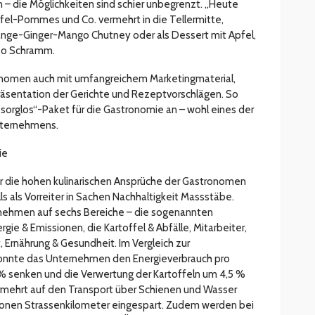
n – die Möglichkeiten sind schier unbegrenzt. „Heute
fel-Pommes und Co. vermehrt in die Tellermitte,
range-Ginger-Mango Chutney oder als Dessert mit Apfel,
 so Schramm.
nomen auch mit umfangreichem Marketingmaterial,
räsentation der Gerichte und Rezeptvorschlägen. So
orglos“-Paket für die Gastronomie an – wohl eines der
nternehmens.
ie
ur die hohen kulinarischen Ansprüche der Gastronomen
s als Vorreiter in Sachen Nachhaltigkeit Massstäbe.
rnehmen auf sechs Bereiche – die sogenannten
gie & Emissionen, die Kartoffel & Abfälle, Mitarbeiter,
, Ernährung & Gesundheit. Im Vergleich zur
konnte das Unternehmen den Energieverbrauch pro
% senken und die Verwertung der Kartoffeln um 4,5 %
mehrt auf den Transport über Schienen und Wasser
lionen Strassenkilometer eingespart. Zudem werden bei