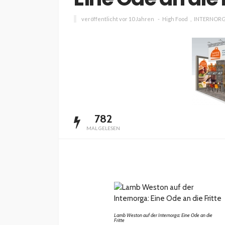
veröffentlicht vor 10 Jahren
High Food
INTERNOR
782
MAL GELESEN
Lamb Weston auf der Internorga: Eine Ode an die
Fritte