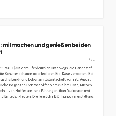
eld: mitmachen und genießen bei den
n
117
le: StMELF)Auf dem Pferderücken unterwegs, die Hände tief
die Schulter schauen oder leckeren Bio-Käse verkosten: Bei
ogische Land- und Lebensmittelwirtschaft vom 28. August
triebe im ganzen Freistaat öffnen erneut ihre Höfe, Küchen
n ein – von Hoffesten- und Führungen, über Radtouren und
 Erntedankfesten. Die feierliche Eröffnungsveranstaltung,
..