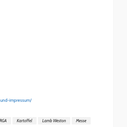
t-und-impressum/
RGA
Kartoffel
Lamb Weston
Messe