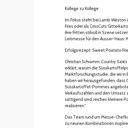
Kollege zu Kollege.
Im Fokus steht bei Lamb Weston in
Fries oder als CrissCuts Gitterka
ihre Fritten stilvoll in Szene set
Leitmesse für den Ausser-Haus-M
Erfolgsrezept: Sweet Poatato Fri
Christian Schramm, Country Sale
erklärt, warum die Süsskartoffelp
Marktforschungsstudie, die wir i
haben wir herausgefunden, dass G
Süsskartoffel-Pommes angeboten
Verkaufszahlen und den Umsatz 
sättigend sind, reichen kleinere P
realisieren.“
Das Team rund um Messe-Chefkoch 
zu neunen Kombinationen inspiri