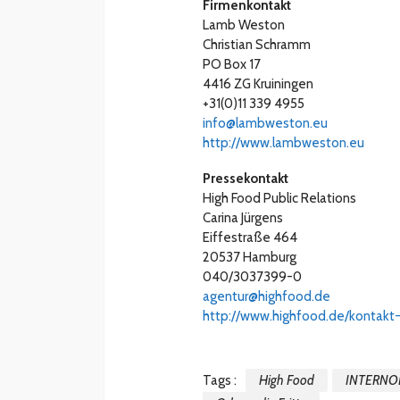
Firmenkontakt
Lamb Weston
Christian Schramm
PO Box 17
4416 ZG Kruiningen
+31(0)11 339 4955
info@lambweston.eu
http://www.lambweston.eu
Pressekontakt
High Food Public Relations
Carina Jürgens
Eiffestraße 464
20537 Hamburg
040/3037399-0
agentur@highfood.de
http://www.highfood.de/kontak
Tags :
High Food
INTERNO