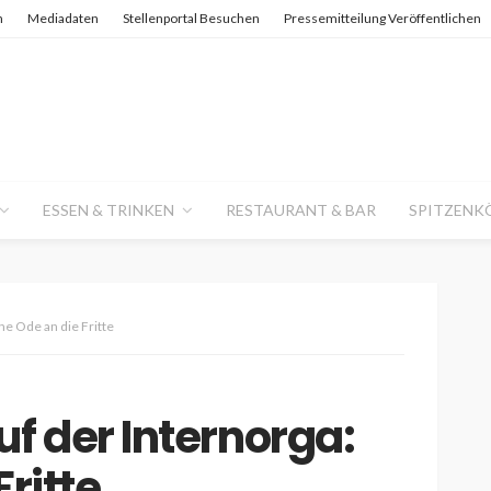
n
Mediadaten
Stellenportal Besuchen
Pressemitteilung Veröffentlichen
ESSEN & TRINKEN
RESTAURANT & BAR
SPITZENK
ne Ode an die Fritte
f der Internorga:
Fritte