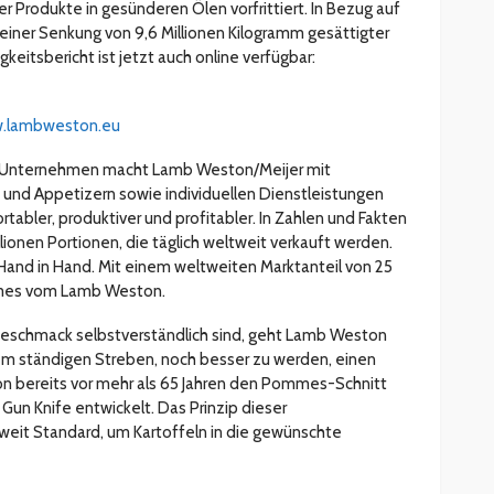
 Produkte in gesünderen Ölen vorfrittiert. In Bezug auf
u einer Senkung von 9,6 Millionen Kilogramm gesättigter
gkeitsbericht ist jetzt auch online verfügbar:
.lambweston.eu
en Unternehmen macht Lamb Weston/Meijer mit
 und Appetizern sowie individuellen Dienstleistungen
tabler, produktiver und profitabler. In Zahlen und Fakten
ionen Portionen, die täglich weltweit verkauft werden.
 Hand in Hand. Mit einem weltweiten Marktanteil von 25
mes vom Lamb Weston.
d Geschmack selbstverständlich sind, geht Lamb Weston
em ständigen Streben, noch besser zu werden, einen
on bereits vor mehr als 65 Jahren den Pommes-Schnitt
un Knife entwickelt. Das Prinzip dieser
eit Standard, um Kartoffeln in die gewünschte