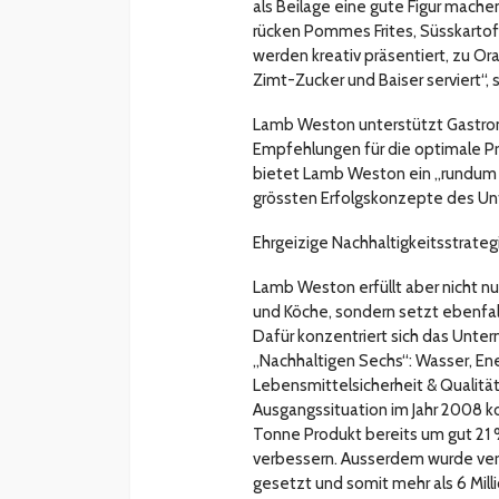
als Beilage eine gute Figur mache
rücken Pommes Frites, Süsskartof
werden kreativ präsentiert, zu O
Zimt-Zucker und Baiser serviert“,
Lamb Weston unterstützt Gastro
Empfehlungen für die optimale P
bietet Lamb Weston ein „rundum s
grössten Erfolgskonzepte des U
Ehrgeizige Nachhaltigkeitsstrateg
Lamb Weston erfüllt aber nicht n
und Köche, sondern setzt ebenfall
Dafür konzentriert sich das Unte
„Nachhaltigen Sechs“: Wasser, Ener
Lebensmittelsicherheit & Qualität
Ausgangssituation im Jahr 2008 
Tonne Produkt bereits um gut 21 
verbessern. Ausserdem wurde ver
gesetzt und somit mehr als 6 Mil