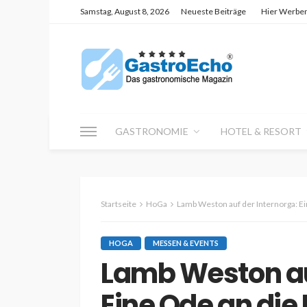
Samstag, August 8, 2026
Neueste Beiträge
Hier Werbe
GASTRONOMIE
HOTEL & RESORT
Startseite
HoGa
Lamb Weston auf der Internorga: Ei
HOGA
MESSEN & EVENTS
Lamb Weston au
Eine Ode an die 