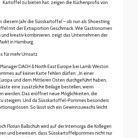
Kartoffel zu bieten hat, zeigen die Küchenprofis von
 diesem Jahr die Süsskartoffel – ob nun als Shoestring
rtoffel mit der Extraportion Geschmack. Wie Gastronomen
zen und kreativ kombinieren, zeigt das Unternehmen der
arkt in Hamburg.
es für mehr Umsatz
s Manager DACH & North East Europe bei Lamb Weston
ommes auf keiner Karte fehlen dürfen: „In einer
n Europa und dem Mittleren Osten durchgeführt haben,
äste eine zusätzliche Beilage bestellen, wenn
 werden. Das eröffnet neue Möglichkeiten, die
zu steigern. Und da Süsskartoffel-Pommes besonders
ortionsgrössen. So lässt sich ein Gewinnzuwachs leicht
Florian Ballschuh wird auf der Internorga die Kollegen
eren und beweisen, dass Süsskartoffelpommes nicht nur