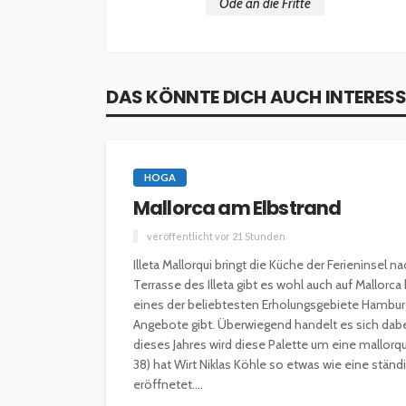
Ode an die Fritte
DAS KÖNNTE DICH AUCH INTERESS
HOGA
Mallorca am Elbstrand
veröffentlicht vor 21 Stunden
Illeta Mallorqui bringt die Küche der Ferieninsel
INTERESSANNTES
MAGAZIN
Terrasse des Illeta gibt es wohl auch auf Mallorc
eines der beliebtesten Erholungsgebiete Hamburg
Wie kann man mit 
Angebote gibt. Überwiegend handelt es sich dabe
Kapital in Deutschl
dieses Jahres wird diese Palette um eine mallorqu
investieren beginn
38) hat Wirt Niklas Köhle so etwas wie eine ständ
eröffnetet....
veröffentlicht vor 5 Jahren