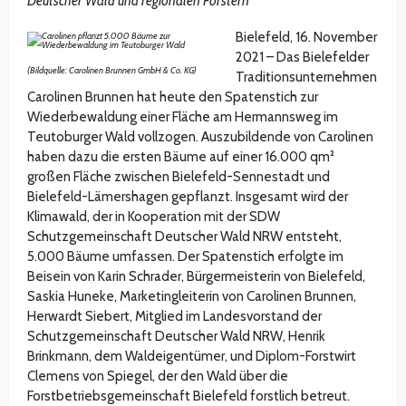
Deutscher Wald und regionalen Förstern
Bielefeld, 16. November
2021 – Das Bielefelder
(Bildquelle: Carolinen Brunnen GmbH & Co. KG)
Traditionsunternehmen
Carolinen Brunnen hat heute den Spatenstich zur
Wiederbewaldung einer Fläche am Hermannsweg im
Teutoburger Wald vollzogen. Auszubildende von Carolinen
haben dazu die ersten Bäume auf einer 16.000 qm²
großen Fläche zwischen Bielefeld-Sennestadt und
Bielefeld-Lämershagen gepflanzt. Insgesamt wird der
Klimawald, der in Kooperation mit der SDW
Schutzgemeinschaft Deutscher Wald NRW entsteht,
5.000 Bäume umfassen. Der Spatenstich erfolgte im
Beisein von Karin Schrader, Bürgermeisterin von Bielefeld,
Saskia Huneke, Marketingleiterin von Carolinen Brunnen,
Herwardt Siebert, Mitglied im Landesvorstand der
Schutzgemeinschaft Deutscher Wald NRW, Henrik
Brinkmann, dem Waldeigentümer, und Diplom-Forstwirt
Clemens von Spiegel, der den Wald über die
Forstbetriebsgemeinschaft Bielefeld forstlich betreut.