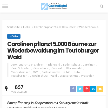
Startseite
HoGa
Carolinen pflanzt 5.000 Bäume zur Wiederbewaldung im Teutoburger Wald
HOGA
Carolinen pflanzt 5.000 Bäume zur
Wiederbewaldung im Teutoburger
Wald
veröffentlicht vor 5 Jahren
Bielefeld
Bodenschutz
Carolinen
Karin Schrader
Klimaschutz
Klimawald
Klimawandel
Mineralwasser
OWL
Saskia Huneke
SDW
Teuto
Teutoburger
Umweltschutz
Wald
Wasserschutz
Westfalen
857
MAL GELESEN
Baumpflanzung in Kooperation mit Schutzgemeinschaft