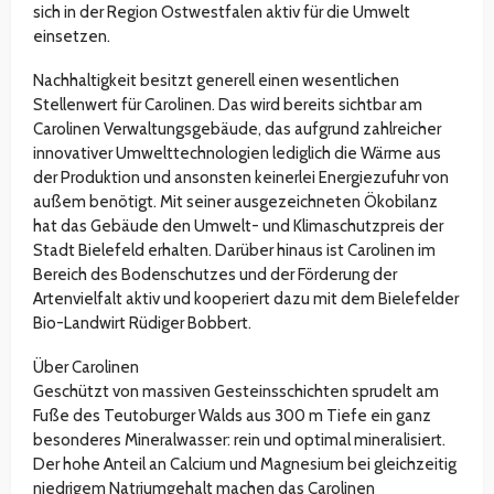
sich in der Region Ostwestfalen aktiv für die Umwelt
einsetzen.
Nachhaltigkeit besitzt generell einen wesentlichen
Stellenwert für Carolinen. Das wird bereits sichtbar am
Carolinen Verwaltungsgebäude, das aufgrund zahlreicher
innovativer Umwelttechnologien lediglich die Wärme aus
der Produktion und ansonsten keinerlei Energiezufuhr von
außem benötigt. Mit seiner ausgezeichneten Ökobilanz
hat das Gebäude den Umwelt- und Klimaschutzpreis der
Stadt Bielefeld erhalten. Darüber hinaus ist Carolinen im
Bereich des Bodenschutzes und der Förderung der
Artenvielfalt aktiv und kooperiert dazu mit dem Bielefelder
Bio-Landwirt Rüdiger Bobbert.
Über Carolinen
Geschützt von massiven Gesteinsschichten sprudelt am
Fuße des Teutoburger Walds aus 300 m Tiefe ein ganz
besonderes Mineralwasser: rein und optimal mineralisiert.
Der hohe Anteil an Calcium und Magnesium bei gleichzeitig
niedrigem Natriumgehalt machen das Carolinen