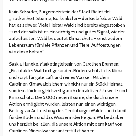
Karin Schrader, Bürgermeisterin der Stadt Bielefeld:
„Trockenheit, Stürme, Borkenkäfer – der Bielefelder Wald
hat es schwer. Viele Hektar Wald sind bereits abgestorben
– und deshalb ist es ein wichtiges und gutes Signal, wieder
aufzuforsten. Wald bedeutet Klimaschutz – er ist zudem
Lebensraum für viele Pflanzen und Tiere. Aufforstungen
wie diese helfen.“
Saskia Huneke, Marketingleiterin von Carolinen Brunnen:
„Ein intakter Wald mit gesunden Böden schützt das Klima
und sorgt für gute Luft und reines Wasser. Mit dem
Carolinen Klimawald sichern wir nicht nur ein Stück Heimat,
sondern fördern gleichzeitig auch den aktiven Umwelt- und
Klimaschutz. Die 5.000 neuen Bäume, die durch unsere
Aktion ermöglicht wurden, leisten nun einen wichtigen
Beitrag zur Aufforstung des Teutoburger Waldes und damit
für die Böden und das Wasser in der Region. Wir bedanken
uns herzlich bei allen, die unsere Aktion mit dem Kauf von
Carolinen Mineralwasser unterstützt haben.“