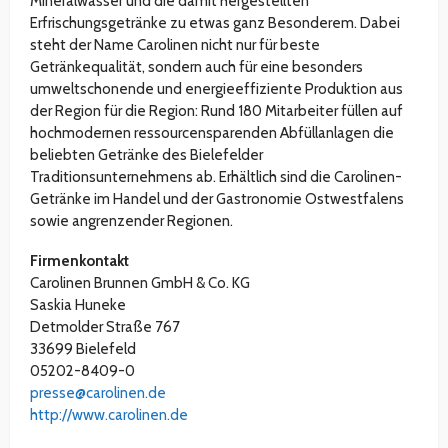
Mineralwasser und die damit hergestellten
Erfrischungsgetränke zu etwas ganz Besonderem. Dabei
steht der Name Carolinen nicht nur für beste
Getränkequalität, sondern auch für eine besonders
umweltschonende und energieeffiziente Produktion aus
der Region für die Region: Rund 180 Mitarbeiter füllen auf
hochmodernen ressourcensparenden Abfüllanlagen die
beliebten Getränke des Bielefelder
Traditionsunternehmens ab. Erhältlich sind die Carolinen-
Getränke im Handel und der Gastronomie Ostwestfalens
sowie angrenzender Regionen.
Firmenkontakt
Carolinen Brunnen GmbH & Co. KG
Saskia Huneke
Detmolder Straße 767
33699 Bielefeld
05202-8409-0
presse@carolinen.de
http://www.carolinen.de