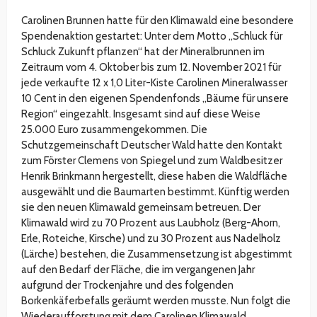
Carolinen Brunnen hatte für den Klimawald eine besondere
Spendenaktion gestartet: Unter dem Motto „Schluck für
Schluck Zukunft pflanzen“ hat der Mineralbrunnen im
Zeitraum vom 4. Oktober bis zum 12. November 2021 für
jede verkaufte 12 x 1,0 Liter-Kiste Carolinen Mineralwasser
10 Cent in den eigenen Spendenfonds „Bäume für unsere
Region“ eingezahlt. Insgesamt sind auf diese Weise
25.000 Euro zusammengekommen. Die
Schutzgemeinschaft Deutscher Wald hatte den Kontakt
zum Förster Clemens von Spiegel und zum Waldbesitzer
Henrik Brinkmann hergestellt, diese haben die Waldfläche
ausgewählt und die Baumarten bestimmt. Künftig werden
sie den neuen Klimawald gemeinsam betreuen. Der
Klimawald wird zu 70 Prozent aus Laubholz (Berg-Ahorn,
Erle, Roteiche, Kirsche) und zu 30 Prozent aus Nadelholz
(Lärche) bestehen, die Zusammensetzung ist abgestimmt
auf den Bedarf der Fläche, die im vergangenen Jahr
aufgrund der Trockenjahre und des folgenden
Borkenkäferbefalls geräumt werden musste. Nun folgt die
Wiederaufforstung mit dem Carolinen Klimawald.