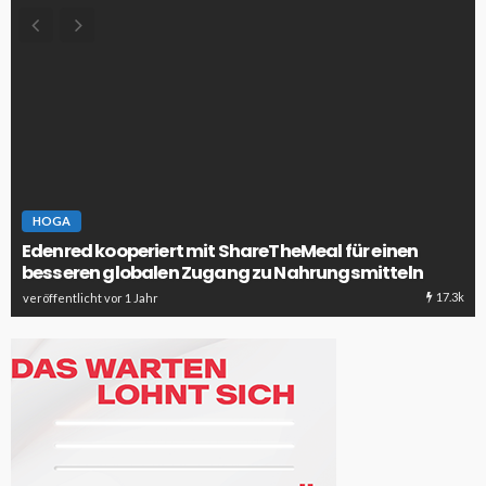
HOGA
Edenred kooperiert mit ShareTheMeal für einen
besseren globalen Zugang zu Nahrungsmitteln
17.3k
veröffentlicht vor 1 Jahr