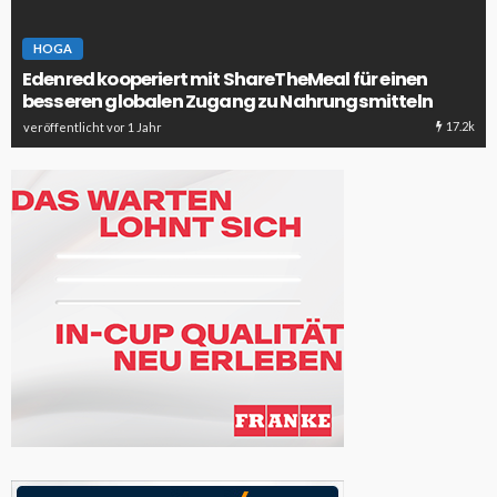
HOGA
Edenred kooperiert mit ShareTheMeal für einen
besseren globalen Zugang zu Nahrungsmitteln
17.2k
veröffentlicht vor 1 Jahr