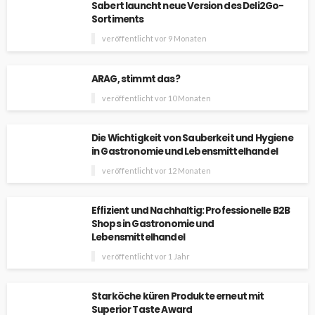
Sabert launcht neue Version des Deli2Go-
Sortiments
veröffentlicht vor 9 Monaten
ARAG, stimmt das?
veröffentlicht vor 10 Monaten
Die Wichtigkeit von Sauberkeit und Hygiene
in Gastronomie und Lebensmittelhandel
veröffentlicht vor 12 Monaten
Effizient und Nachhaltig: Professionelle B2B
Shops in Gastronomie und
Lebensmittelhandel
veröffentlicht vor 1 Jahr
Starköche küren Produkte erneut mit
Superior Taste Award