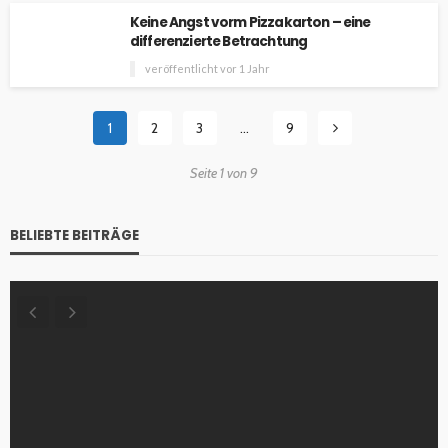
Keine Angst vorm Pizzakarton – eine
differenzierte Betrachtung
veröffentlicht vor 1 Jahr
1
2
3
…
9
Seite 1 von 9
BELIEBTE BEITRÄGE