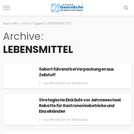
Startseite
Posts Tagged "LEBENSMITTEL"
Archive
LEBENSMITTEL
Sabert führend bei Verpackungen aus
Zellstoff
veröffentlicht vor 8 Monaten
Strategische Einkäufe vor Jahreswechsel:
Rabatte für Gastronomiebetriebe und
Einzelhändler
veröffentlicht vor 8 Monaten