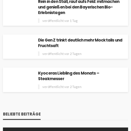
Rein in den Stall, rauf aufs Feld: mitmachen
und genießen bei den Bayerischen Bio-
Erlebnistagen
veröffentlicht vor 1 Tag
Die Gen Z trinkt deutlich mehr Mocktails und
Fruchtsaft
veröffentlicht vor 2 Tagen
Kyoceras Liebling des Monats –
Steakmesser
veröffentlicht vor 2 Tagen
BELIEBTE BEITRÄGE