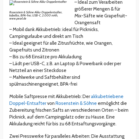
– Ideal zum Verarbeiten
größerer Mengen & für
Rosenstein & Söhne Akku-Doppelentsafter,
Mix-Säfte wie Grapefruit-
kabellos, BPA-frei, USB-C, 2.000 mAh,
www.pearl.de
Orangensaft
– Mobil dank Akkubetrieb: ideal für Picknicks,
Campingurlaube und direkt am Tisch
– Ideal geeignet für alle Zitrusfrüchte, wie Orangen,
Grapefruits und Zitronen
– Bis zu 68 Einsätze pro Akkuladung
– Lädt per USB-C, z.B. an Laptop & Powerbank oder per
Netzteil an einer Steckdose
– Mahlwerke und Saftbehälter sind
spülmaschinengeeignet, BPA-frei
Mobile Saftpresse mit Akkubetrieb: Der
akkubetriebene
Doppel-Entsafter
von
Rosenstein & Söhne
ermöglicht die
Zubereitung frischen Safts an verschiedenen Orten – beim
Picknick, auf dem Campingplatz oder zu Hause. Eine
Akkuladung reicht für bis zu 68 Entsaftungsvorgänge.
Zwei Presswerke für paralleles Arbeiten: Die Ausstattung