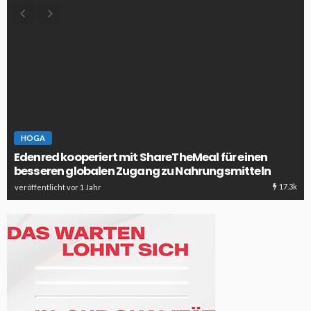
HOGA
Edenred kooperiert mit ShareTheMeal für einen
besseren globalen Zugang zu Nahrungsmitteln
17.3k
veröffentlicht vor 1 Jahr