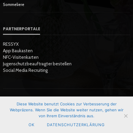
Sommeliere
PARTNERPORTALE
RESSYX
App Baukasten
NFC-Visitenkarten
Jugenschutzbeauftragter bestellen
Social Media Recruiting
Diese Website benutzt Cookies zur Verbesserung der
Startseite
Datenschutzerklärung
Hier Werben
Impressum
Webpräzens. Wenn Sie die Website weiter nutzen, gehen wir
von Ihrem Einverständnis aus.
OK
DATENSCHUTZERKLÄRUNG
Copyright © GastroEcho | News & Magazin