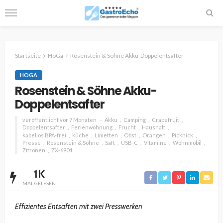
Startseite
HoGa
Rosenstein & Söhne Akku-Doppelentsafter
HOGA
Rosenstein & Söhne Akku-
Doppelentsafter
veröffentlicht vor 7 Monaten
Akku
Camping
Crapefruit
Doppelentsafter
Ferienwohnung
Frucht
Haushalt
kabellos BPA-frei
küche
Limetten
Obst
Orangen
Picknick
Presse
Rosenstein & Söhne
Saft
USB-C
Vitamine
Wohnmobil
Zitronen
ZX-6904
1K
MAL GELESEN
Effizientes Entsaften mit zwei Presswerken