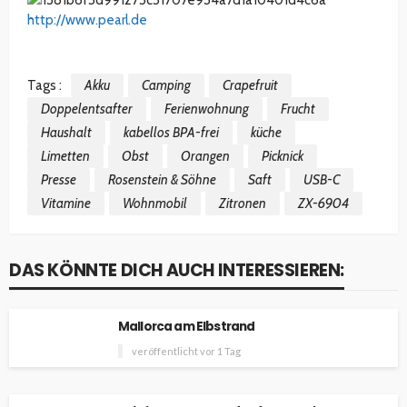
http://www.pearl.de
Tags :
Akku
Camping
Crapefruit
Doppelentsafter
Ferienwohnung
Frucht
Haushalt
kabellos BPA-frei
küche
Limetten
Obst
Orangen
Picknick
Presse
Rosenstein & Söhne
Saft
USB-C
Vitamine
Wohnmobil
Zitronen
ZX-6904
DAS KÖNNTE DICH AUCH INTERESSIEREN:
Mallorca am Elbstrand
veröffentlicht vor 1 Tag