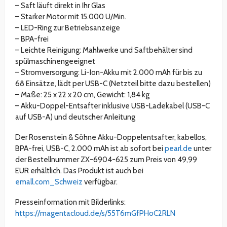
– Saft läuft direkt in Ihr Glas
– Starker Motor mit 15.000 U/Min.
– LED-Ring zur Betriebsanzeige
– BPA-frei
– Leichte Reinigung: Mahlwerke und Saftbehälter sind
spülmaschinengeeignet
– Stromversorgung: Li-Ion-Akku mit 2.000 mAh für bis zu
68 Einsätze, lädt per USB-C (Netzteil bitte dazu bestellen)
– Maße: 25 x 22 x 20 cm, Gewicht: 1,84 kg
– Akku-Doppel-Entsafter inklusive USB-Ladekabel (USB-C
auf USB-A) und deutscher Anleitung
Der Rosenstein & Söhne Akku-Doppelentsafter, kabellos,
BPA-frei, USB-C, 2.000 mAh ist ab sofort bei
pearl.de
unter
der Bestellnummer ZX-6904-625 zum Preis von 49,99
EUR erhältlich. Das Produkt ist auch bei
emall.com_Schweiz
verfügbar.
Presseinformation mit Bilderlinks:
https://magentacloud.de/s/55T6mGfPHoC2RLN