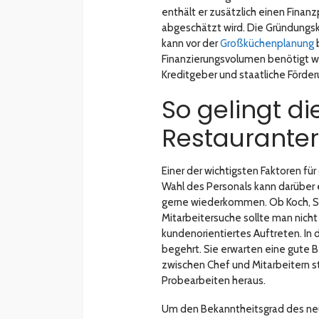
enthält er zusätzlich einen Finan
abgeschätzt wird. Die Gründungs
kann vor der
Großküchenplanung
Finanzierungsvolumen benötigt wi
Kreditgeber und staatliche Förde
So gelingt d
Restaurante
Einer der wichtigsten Faktoren für
Wahl des Personals kann darüber 
gerne wiederkommen. Ob Koch, Ser
Mitarbeitersuche sollte man nicht 
kundenorientiertes Auftreten. In 
begehrt. Sie erwarten eine gute 
zwischen Chef und Mitarbeitern 
Probearbeiten heraus.
Um den Bekanntheitsgrad des neue