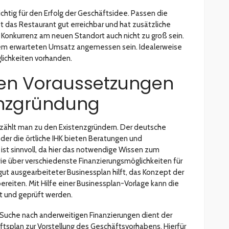
ichtig für den Erfolg der Geschäftsidee. Passen die
st das Restaurant gut erreichbar und hat zusätzliche
e Konkurrenz am neuen Standort auch nicht zu groß sein.
 dem erwarteten Umsatz angemessen sein. Idealerweise
lichkeiten vorhanden.
ten Voraussetzungen
tenzgründung
 zählt man zu den Existenzgründern. Der deutsche
er die örtliche IHK bieten Beratungen und
ist sinnvoll, da hier das notwendige Wissen zum
wie über verschiedenste Finanzierungsmöglichkeiten für
 gut ausgearbeiteter Businessplan hilft, das Konzept der
ereiten. Mit Hilfe einer Businessplan-Vorlage kann die
lt und geprüft werden.
 Suche nach anderweitigen Finanzierungen dient der
ftsplan zur Vorstellung des Geschäftsvorhabens. Hierfür