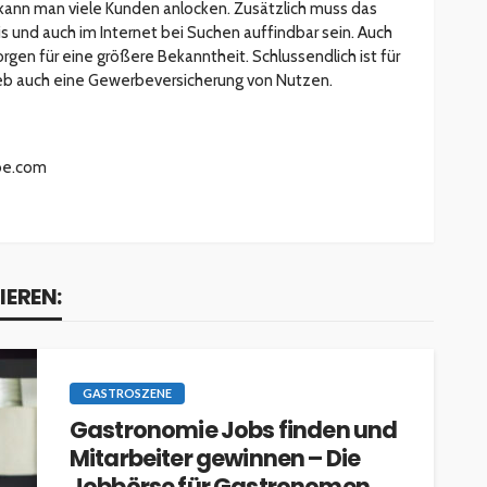
kann man viele Kunden anlocken. Zusätzlich muss das
 und auch im Internet bei Suchen auffindbar sein. Auch
rgen für eine größere Bekanntheit. Schlussendlich ist für
eb auch eine Gewerbeversicherung von Nutzen.
e.com
ESSEN & TRINKEN
GASTROSZENE
IEREN:
GOURMET & FEINSCHMECKER
HOGA
HOTELLERIE & RESORTS
RESTAURANTS & BARS
SPITZENKÖCHE
kleinem
Geheimnisse der
GASTROSZENE
and zu
Sterneköche: Insider-Tipps
Gastronomie Jobs finden und
en?
für Hobbyköche
Mitarbeiter gewinnen – Die
14.7k
22.2k
veröffentlicht vor 2 Jahren
Jobbörse für Gastronomen