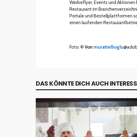
Werbeflyer, Events und Aktionen 
Restaurant im Branchenverzeichnis
Portale und Bestellplattformen so
einen laufenden Restaurantbetri
Foto: ©
Von
murattellioglu
@adob
DAS KÖNNTE DICH AUCH INTERESS
INTERESSANNTES
MAGAZIN
Wie kann man mit 
Kapital in Deutschl
investieren beginn
veröffentlicht vor 5 Jahren