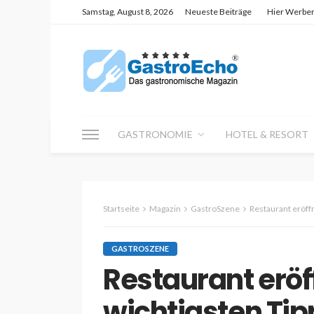
Samstag, August 8, 2026
Neueste Beiträge
Hier Werbe
GASTRONOMIE
HOTEL & RESORT
Startseite
Magazin
GastroSzene
Restaurant eröffn
GASTROSZENE
Restaurant eröf
wichtigsten Tip