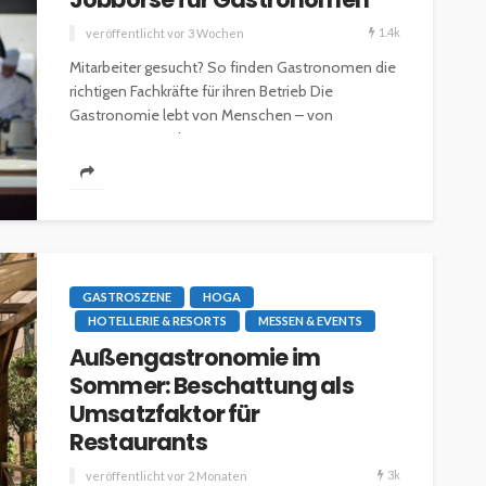
1.4k
veröffentlicht vor 3 Wochen
Mitarbeiter gesucht? So finden Gastronomen die
richtigen Fachkräfte für ihren Betrieb Die
Gastronomie lebt von Menschen – von
engagierten Köchen,...
GASTROSZENE
HOGA
HOTELLERIE & RESORTS
MESSEN & EVENTS
Außengastronomie im
Sommer: Beschattung als
Umsatzfaktor für
Restaurants
3k
veröffentlicht vor 2 Monaten