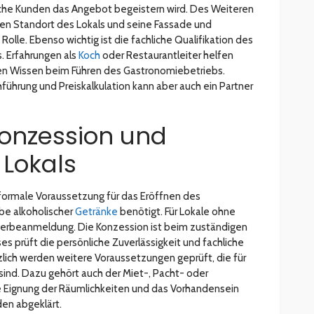
che Kunden das Angebot begeistern wird. Des Weiteren
 den Standort des Lokals und seine Fassade und
olle. Ebenso wichtig ist die fachliche Qualifikation des
. Erfahrungen als
Koch
oder Restaurantleiter helfen
n Wissen beim Führen des Gastronomiebetriebs.
ührung und Preiskalkulation kann aber auch ein Partner
onzession und
 Lokals
 formale Voraussetzung für das Eröffnen des
abe alkoholischer
Getränke
benötigt. Für Lokale ohne
werbeanmeldung. Die Konzession ist beim zuständigen
 prüft die persönliche Zuverlässigkeit und fachliche
zlich werden weitere Voraussetzungen geprüft, die für
sind. Dazu gehört auch der Miet-, Pacht- oder
ie Eignung der Räumlichkeiten und das Vorhandensein
en abgeklärt.