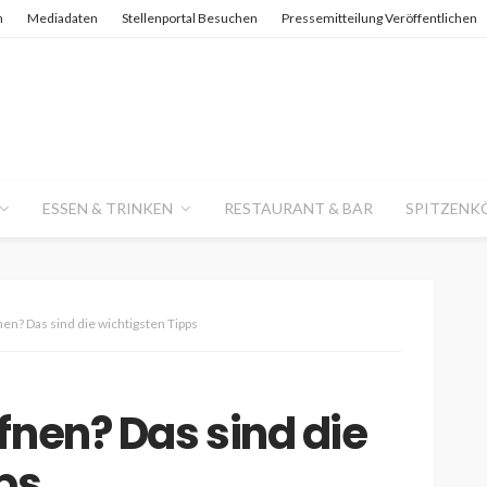
n
Mediadaten
Stellenportal Besuchen
Pressemitteilung Veröffentlichen
ESSEN & TRINKEN
RESTAURANT & BAR
SPITZENK
en? Das sind die wichtigsten Tipps
fnen? Das sind die
ps