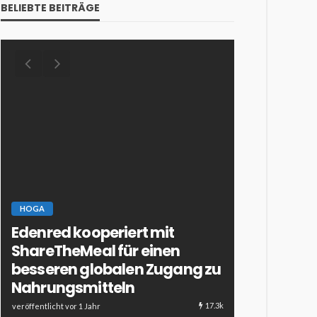
BELIEBTE BEITRÄGE
HOGA
Edenred kooperiert mit
ESSEN & TRINKE
ShareTheMeal für einen
HOTELLERIE & 
besseren globalen Zugang zu
Dessertcoc
Nahrungsmitteln
Verführun
17.3k
veröffentlicht vor 1 Jahr
veröffentlicht vor 1