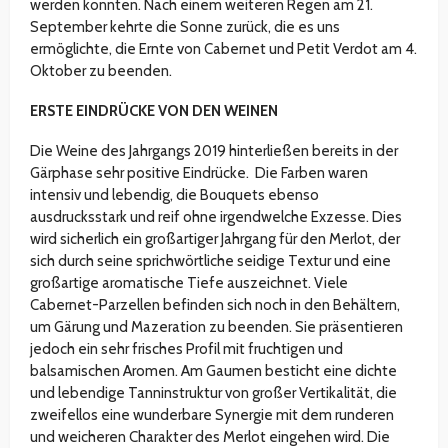
werden konnten. Nach einem weiteren Regen am 21.
September kehrte die Sonne zurück, die es uns
ermöglichte, die Ernte von Cabernet und Petit Verdot am 4.
Oktober zu beenden.
ERSTE EINDRÜCKE VON DEN WEINEN
Die Weine des Jahrgangs 2019 hinterließen bereits in der
Gärphase sehr positive Eindrücke. Die Farben waren
intensiv und lebendig, die Bouquets ebenso
ausdrucksstark und reif ohne irgendwelche Exzesse. Dies
wird sicherlich ein großartiger Jahrgang für den Merlot, der
sich durch seine sprichwörtliche seidige Textur und eine
großartige aromatische Tiefe auszeichnet. Viele
Cabernet-Parzellen befinden sich noch in den Behältern,
um Gärung und Mazeration zu beenden. Sie präsentieren
jedoch ein sehr frisches Profil mit fruchtigen und
balsamischen Aromen. Am Gaumen besticht eine dichte
und lebendige Tanninstruktur von großer Vertikalität, die
zweifellos eine wunderbare Synergie mit dem runderen
und weicheren Charakter des Merlot eingehen wird. Die