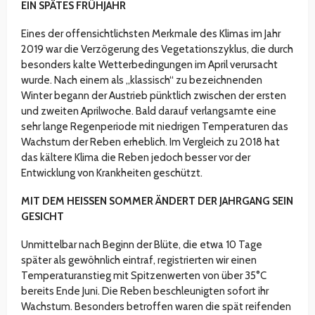
EIN SPÄTES FRÜHJAHR
Eines der offensichtlichsten Merkmale des Klimas im Jahr
2019 war die Verzögerung des Vegetationszyklus, die durch
besonders kalte Wetterbedingungen im April verursacht
wurde. Nach einem als „klassisch“ zu bezeichnenden
Winter begann der Austrieb pünktlich zwischen der ersten
und zweiten Aprilwoche. Bald darauf verlangsamte eine
sehr lange Regenperiode mit niedrigen Temperaturen das
Wachstum der Reben erheblich. Im Vergleich zu 2018 hat
das kältere Klima die Reben jedoch besser vor der
Entwicklung von Krankheiten geschützt.
MIT DEM HEISSEN SOMMER ÄNDERT DER JAHRGANG SEIN
GESICHT
Unmittelbar nach Beginn der Blüte, die etwa 10 Tage
später als gewöhnlich eintraf, registrierten wir einen
Temperaturanstieg mit Spitzenwerten von über 35°C
bereits Ende Juni. Die Reben beschleunigten sofort ihr
Wachstum. Besonders betroffen waren die spät reifenden