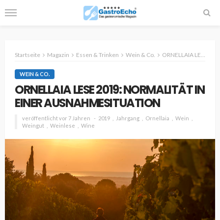
Startseite
Magazin
Essen & Trinken
Wein & Co.
ORNELLAIA LESE 2019: NORMALITÄT IN EINER AUSNAHMESITUATION
WEIN & CO.
ORNELLAIA LESE 2019: NORMALITÄT IN
EINER AUSNAHMESITUATION
veröffentlicht vor 7 Jahren
2019
Jahrgang
Ornellaia
Wein
Weingut
Weinlese
Wine