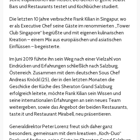
Bars und Restaurants testet und Kochbücher studiert.
Die letzten 10 Jahre verbrachte Frank Kilian in Singapur, wo
er als Executive Chef seine Gäste im renommierten „Tower
Club Singapore“ begrüßte und mit eigenen kulinarischen
Kreation – einem Mix aus europäischen und asiatischen
Einflüssen – begeisterte.
Im Juni 2019 führte ihn sein Weg nach einer Vielzahl von
Eindrücken und Erfahrungen schließlich nach Salzburg,
Österreich. Zusammen mit dem deutschen Sous Chef
Andreas Knöckl (25), der in den letzten Monaten die
Geschicke der Küche des Sheraton Grand Salzburg
erfolgreich leitete, möchte Frank Kilian sein Wissen und
seine internationalen Erfahrungen an sein neues Team
weitergeben, sowie das Angebot der beiden Restaurants,
taste.it und Restaurant Mirabell, neu präsentieren.
Generaldirektor Peter Lorenz freut sich daher ganz
besonders, gemeinsam mit dem kreativen „Koch-Duo“