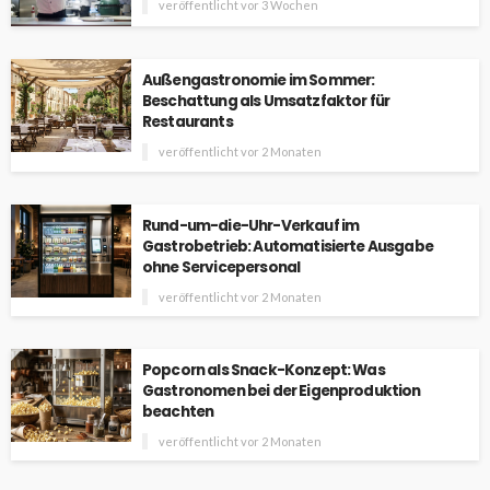
veröffentlicht vor 3 Wochen
Außengastronomie im Sommer:
Beschattung als Umsatzfaktor für
Restaurants
veröffentlicht vor 2 Monaten
Rund-um-die-Uhr-Verkauf im
Gastrobetrieb: Automatisierte Ausgabe
ohne Servicepersonal
veröffentlicht vor 2 Monaten
Popcorn als Snack-Konzept: Was
Gastronomen bei der Eigenproduktion
beachten
veröffentlicht vor 2 Monaten