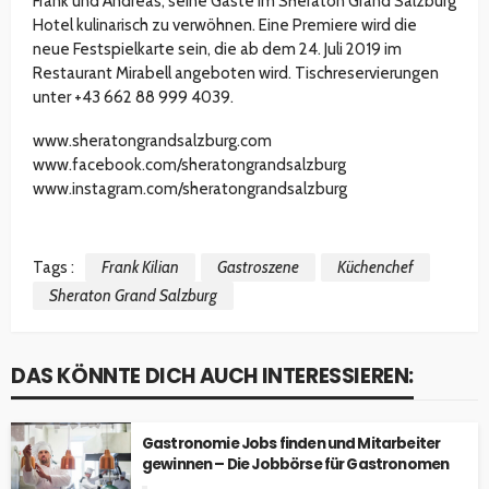
Frank und Andreas, seine Gäste im Sheraton Grand Salzburg
Hotel kulinarisch zu verwöhnen. Eine Premiere wird die
neue Festspielkarte sein, die ab dem 24. Juli 2019 im
Restaurant Mirabell angeboten wird. Tischreservierungen
unter +43 662 88 999 4039.
www.sheratongrandsalzburg.com
www.facebook.com/sheratongrandsalzburg
www.instagram.com/sheratongrandsalzburg
Tags :
Frank Kilian
Gastroszene
Küchenchef
Sheraton Grand Salzburg
DAS KÖNNTE DICH AUCH INTERESSIEREN:
Gastronomie Jobs finden und Mitarbeiter
gewinnen – Die Jobbörse für Gastronomen