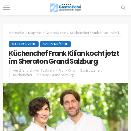
Startseite
Magazin
GastroSzene
Küchenchef Frank Kilian kocht jetzt im Sheraton Grand Salzburg
GASTROSZENE
SPITZENKÖCHE
Küchenchef Frank Kilian kocht jetzt
im Sheraton Grand Salzburg
veröffentlicht vor 7 Jahren
Frank Kilian
Gastroszene
Küchenchef
Sheraton Grand Salzburg