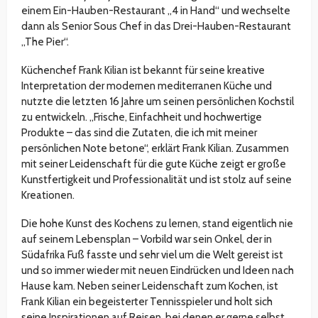
einem Ein-Hauben-Restaurant „4 in Hand“ und wechselte
dann als Senior Sous Chef in das Drei-Hauben-Restaurant
„The Pier“.
Küchenchef Frank Kilian ist bekannt für seine kreative
Interpretation der modernen mediterranen Küche und
nutzte die letzten 16 Jahre um seinen persönlichen Kochstil
zu entwickeln. „Frische, Einfachheit und hochwertige
Produkte – das sind die Zutaten, die ich mit meiner
persönlichen Note betone“, erklärt Frank Kilian. Zusammen
mit seiner Leidenschaft für die gute Küche zeigt er große
Kunstfertigkeit und Professionalität und ist stolz auf seine
Kreationen.
Die hohe Kunst des Kochens zu lernen, stand eigentlich nie
auf seinem Lebensplan – Vorbild war sein Onkel, der in
Südafrika Fuß fasste und sehr viel um die Welt gereist ist
und so immer wieder mit neuen Eindrücken und Ideen nach
Hause kam. Neben seiner Leidenschaft zum Kochen, ist
Frank Kilian ein begeisterter Tennisspieler und holt sich
seine Inspirationen auf Reisen, bei denen er gerne selbst