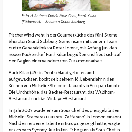
Foto v.l. Andreas Knöckl (Sous Chef), Frank Kilian
(Küchenchef) – Sheraton Grand Salzburg
Frischer Wind weht in der Gourmetküche des fünf Sterne
Sheraton Grand Salzburg. Gemeinsam mit seinem Team
durfte Generaldirektor Peter Lorenz, mit Anfang Juni den
neuen Küchenchef Frank Kilian begrüßen und freut sich auf
den Beginn einer wunderbaren Zusammenarbeit.
Frank Kilian (45), in Deutschland geboren und
aufgewachsen, kocht seit seinem 18. Lebensjahr in den
Küchen von Michelin-Sternerestaurants in Europa, darunter
Die Ulrichshöhe, das Becher-Restaurant, das Waldhorn-
Restaurant und das Vintage-Restaurant.
Im Jahr 2002 wurde er zum Sous Chef des preisgekrönten
Michelin-Sternerestaurants „Zafferano“ in London ernannt.
Nachdem er seine Talente in Europa gezeigt hatte, wagte
er sich nach Sydney, Australien. Er begann als Sous Chef in