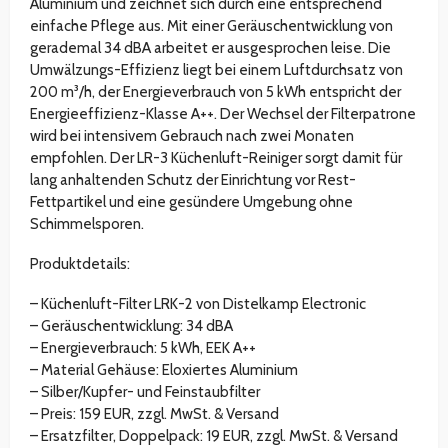
Aluminium und zeichnet sich durch eine entsprechend
einfache Pflege aus. Mit einer Geräuschentwicklung von
gerademal 34 dBA arbeitet er ausgesprochen leise. Die
Umwälzungs-Effizienz liegt bei einem Luftdurchsatz von
200 m³/h, der Energieverbrauch von 5 kWh entspricht der
Energieeffizienz-Klasse A++. Der Wechsel der Filterpatrone
wird bei intensivem Gebrauch nach zwei Monaten
empfohlen. Der LR-3 Küchenluft-Reiniger sorgt damit für
lang anhaltenden Schutz der Einrichtung vor Rest-
Fettpartikel und eine gesündere Umgebung ohne
Schimmelsporen.
Produktdetails:
– Küchenluft-Filter LRK-2 von Distelkamp Electronic
– Geräuschentwicklung: 34 dBA
– Energieverbrauch: 5 kWh, EEK A++
– Material Gehäuse: Eloxiertes Aluminium
– Silber/Kupfer- und Feinstaubfilter
– Preis: 159 EUR, zzgl. MwSt. & Versand
– Ersatzfilter, Doppelpack: 19 EUR, zzgl. MwSt. & Versand