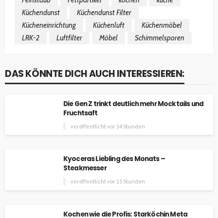
Feinstaub
Fettpartikel
kochen
küche
Küchendunst
Küchendunst Filter
Kücheneinrichtung
Küchenluft
Küchenmöbel
LRK-2
Luftfilter
Möbel
Schimmelsporen
DAS KÖNNTE DICH AUCH INTERESSIEREN:
Die Gen Z trinkt deutlich mehr Mocktails und
Fruchtsaft
veröffentlicht vor 14 Stunden
Kyoceras Liebling des Monats –
Steakmesser
veröffentlicht vor 15 Stunden
Kochen wie die Profis: Starköchin Meta