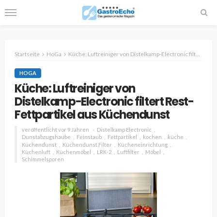
Startseite
HoGa
Küche: Luftreiniger von Distelkamp-Electronic filtert Rest-Fettpartikel aus Küchendunst
HOGA
Küche: Luftreiniger von
Distelkamp-Electronic filtert Rest-
Fettpartikel aus Küchendunst
veröffentlicht vor 9 Jahren
Distelkamp Electronic
Dunstabzugshaube
Feinstaub
Fettpartikel
kochen
küche
Küchendunst
Küchendunst Filter
Kücheneinrichtung
Küchenluft
Küchenmöbel
LRK-2
Luftfilter
Möbel
Schimmelsporen