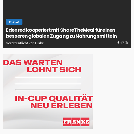
HOGA
Edenred kooperiert mit ShareTheMeal für einen
besseren globalen Zugang zu Nahrungsmitteln
17.2k
veröffentlicht vor 1 Jahr