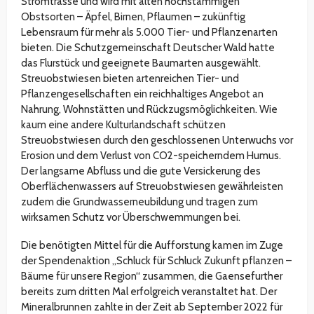
Stromtrasse und wird mit alten hochstämmigen
Obstsorten – Äpfel, Birnen, Pflaumen – zukünftig
Lebensraum für mehr als 5.000 Tier- und Pflanzenarten
bieten. Die Schutzgemeinschaft Deutscher Wald hatte
das Flurstück und geeignete Baumarten ausgewählt.
Streuobstwiesen bieten artenreichen Tier- und
Pflanzengesellschaften ein reichhaltiges Angebot an
Nahrung, Wohnstätten und Rückzugsmöglichkeiten. Wie
kaum eine andere Kulturlandschaft schützen
Streuobstwiesen durch den geschlossenen Unterwuchs vor
Erosion und dem Verlust von CO2-speicherndem Humus.
Der langsame Abfluss und die gute Versickerung des
Oberflächenwassers auf Streuobstwiesen gewährleisten
zudem die Grundwasserneubildung und tragen zum
wirksamen Schutz vor Überschwemmungen bei.
Die benötigten Mittel für die Aufforstung kamen im Zuge
der Spendenaktion „Schluck für Schluck Zukunft pflanzen –
Bäume für unsere Region“ zusammen, die Gaensefurther
bereits zum dritten Mal erfolgreich veranstaltet hat. Der
Mineralbrunnen zahlte in der Zeit ab September 2022 für