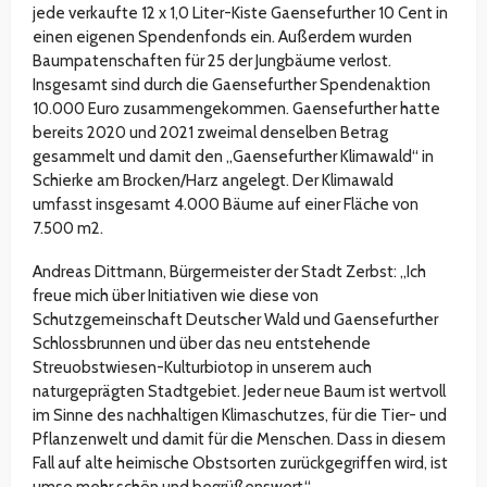
jede verkaufte 12 x 1,0 Liter-Kiste Gaensefurther 10 Cent in
einen eigenen Spendenfonds ein. Außerdem wurden
Baumpatenschaften für 25 der Jungbäume verlost.
Insgesamt sind durch die Gaensefurther Spendenaktion
10.000 Euro zusammengekommen. Gaensefurther hatte
bereits 2020 und 2021 zweimal denselben Betrag
gesammelt und damit den „Gaensefurther Klimawald“ in
Schierke am Brocken/Harz angelegt. Der Klimawald
umfasst insgesamt 4.000 Bäume auf einer Fläche von
7.500 m2.
Andreas Dittmann, Bürgermeister der Stadt Zerbst: „Ich
freue mich über Initiativen wie diese von
Schutzgemeinschaft Deutscher Wald und Gaensefurther
Schlossbrunnen und über das neu entstehende
Streuobstwiesen-Kulturbiotop in unserem auch
naturgeprägten Stadtgebiet. Jeder neue Baum ist wertvoll
im Sinne des nachhaltigen Klimaschutzes, für die Tier- und
Pflanzenwelt und damit für die Menschen. Dass in diesem
Fall auf alte heimische Obstsorten zurückgegriffen wird, ist
umso mehr schön und begrüßenswert.“