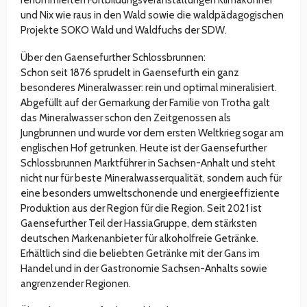
und Nix wie raus in den Wald sowie die waldpädagogischen
Projekte SOKO Wald und Waldfuchs der SDW.
Über den Gaensefurther Schlossbrunnen:
Schon seit 1876 sprudelt in Gaensefurth ein ganz
besonderes Mineralwasser: rein und optimal mineralisiert.
Abgefüllt auf der Gemarkung der Familie von Trotha galt
das Mineralwasser schon den Zeitgenossen als
Jungbrunnen und wurde vor dem ersten Weltkrieg sogar am
englischen Hof getrunken. Heute ist der Gaensefurther
Schlossbrunnen Marktführer in Sachsen-Anhalt und steht
nicht nur für beste Mineralwasserqualität, sondern auch für
eine besonders umweltschonende und energieeffiziente
Produktion aus der Region für die Region. Seit 2021 ist
Gaensefurther Teil der HassiaGruppe, dem stärksten
deutschen Markenanbieter für alkoholfreie Getränke.
Erhältlich sind die beliebten Getränke mit der Gans im
Handel und in der Gastronomie Sachsen-Anhalts sowie
angrenzender Regionen.