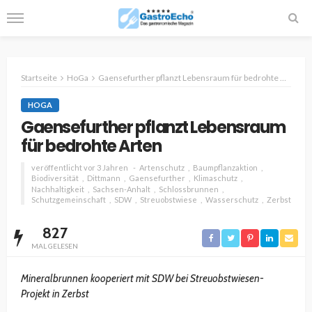
Startseite
HoGa
Gaensefurther pflanzt Lebensraum für bedrohte Arten
HOGA
Gaensefurther pflanzt Lebensraum
für bedrohte Arten
veröffentlicht vor 3 Jahren
Artenschutz
Baumpflanzaktion
Biodiversität
Dittmann
Gaensefurther
Klimaschutz
Nachhaltigkeit
Sachsen-Anhalt
Schlossbrunnen
Schutzgemeinschaft
SDW
Streuobstwiese
Wasserschutz
Zerbst
827
MAL GELESEN
Mineralbrunnen kooperiert mit SDW bei Streuobstwiesen-
Projekt in Zerbst