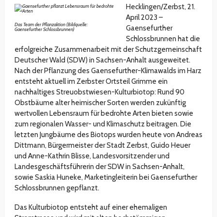
Hecklingen/Zerbst, 21.
April 2023 –
Das Team der Pflanzaktion (Bildquelle:
Gaensefurther
Gaensefurther Schlossbrunnen)
Schlossbrunnen hat die
erfolgreiche Zusammenarbeit mit der Schutzgemeinschaft
Deutscher Wald (SDW) in Sachsen-Anhalt ausgeweitet.
Nach der Pflanzung des Gaensefurther-Klimawalds im Harz
entsteht aktuell im Zerbster Ortsteil Grimme ein
nachhaltiges Streuobstwiesen-Kulturbiotop: Rund 90
Obstbäume alter heimischer Sorten werden zukünftig
wertvollen Lebensraum für bedrohte Arten bieten sowie
zum regionalen Wasser- und Klimaschutz beitragen. Die
letzten Jungbäume des Biotops wurden heute von Andreas
Dittmann, Bürgermeister der Stadt Zerbst, Guido Heuer
und Anne-Kathrin Blisse, Landesvorsitzender und
Landesgeschäftsführerin der SDW in Sachsen-Anhalt,
sowie Saskia Huneke, Marketingleiterin bei Gaensefurther
Schlossbrunnen gepflanzt.
Das Kulturbiotop entsteht auf einer ehemaligen