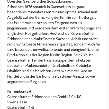
Über den Gaensefurther Schlossbrunnen:
Schon seit 1876 sprudelt in Gaensefurth ein ganz
besonderes Mineralwasser: rein und optimal mineralisiert.
Abgefüllt auf der Gemarkung der Familie von Trotha galt
das Mineralwasser schon den Zeitgenossen als
Jungbrunnen und wurde vor dem ersten Weltkrieg sogar am
englischen Hof getrunken. Heute ist der Gaensefurther
Schlossbrunnen Marktführer in Sachsen-Anhalt und steht
nicht nur für beste Mineralwasserqualität, sondern auch für
eine besonders umweltschonende und energieeffiziente
Produktion aus der Region für die Region. Seit 2021 ist
Gaensefurther Teil der HassiaGruppe, dem stärksten
deutschen Markenanbieter für alkoholfreie Getränke.
Erhältlich sind die beliebten Getränke mit der Gans im
Handel und in der Gastronomie Sachsen-Anhalts sowie
angrenzender Regionen.
Firmenkontakt
Gaensefurther Schlossbrunnen GmbH & Co. KG
Swen Hesse
Gaensefurth 4-5