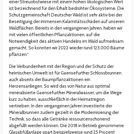
einer Streuobstwiese mit einem hohen ökologischen Wert
ist bezeichnend für den Erhalt bedrohter Ökosysteme. Die
Schutzgemeinschaft Deutscher Wald ist sehr aktiv bei der
Beseitigung der immensen Kalamitätsschäden auf unseren
Waldflächen. Bereits in den vergangenen Jahren, haben wir
mit vielen öffentlichen Pflanzaktionen, auf die
Notwendigkeit des aktiven Handelns im Wald aufmerksam
gemacht. So konnten wir 2022 wieder rund 123.000 Bäume
pflanzen.“
Die Verbundenheit mit der Region und der Schutz der
heimischen Umwelt ist für Gaensefurther Schlossbrunnen
auch abseits der Baumpflanzaktionen ein
Herzensanliegen. So wird das von Natur aus optimal
mineralisierte Gaensefurther Mineralwasser, um die Wege
kurz zu halten, ausschließlich in der Heimatregion
vertrieben. In den vergangenen Jahren investierte der
Mineralbrunnen zudem gezielt in die Modernisierung der
Technik, so dass alle Getränke ressourcenschonend
abgefüllt werden können. Die 2018 in Betrieb genommene
Glasabfüllanlage spart beispielsweise rund 25 Prozent