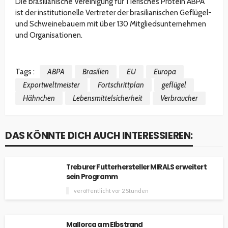
Die brasilianische Vereinigung für Tierisches Protein ABPA
ist der institutionelle Vertreter der brasilianischen Geflügel-
und Schweinebauern mit über 130 Mitgliedsunternehmen
und Organisationen.
Tags :
ABPA
Brasilien
EU
Europa
Exportweltmeister
Fortschrittplan
geflügel
Hähnchen
Lebensmittelsicherheit
Verbraucher
DAS KÖNNTE DICH AUCH INTERESSIEREN:
Treburer Futterhersteller MIRALS erweitert
sein Programm
veröffentlicht vor 2 Stunden
Mallorca am Elbstrand