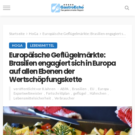
Startseite
HoGa
Europäische Geflügelmärkte: Brasilien engagiert sich in Europa auf allen Ebenen der Wertschöpfungskette
HOGA
LEBENSMITTEL
Europäische Geflügelmärkte:
Brasilien engagiert sich in Europa
auf allen Ebenen der
Wertschöpfungskette
veröffentlicht vor 8 Jahren
ABPA
Brasilien
EU
Europa
Exportweltmeister
Fortschrittplan
geflügel
Hähnchen
Lebensmittelsicherheit
Verbraucher