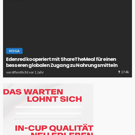
HOGA
Edenred kooperiert mit ShareTheMeal für einen
besseren globalen Zugang zu Nahrungsmitteln
17.4k
veröffentlicht vor 1 Jahr