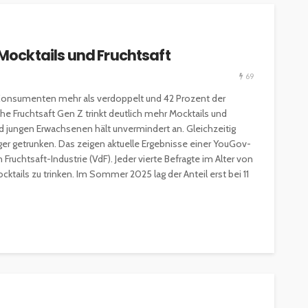
 Mocktails und Fruchtsaft
69
ESSEN & TRINKEN
GASTROSZENE
Konsumenten mehr als verdoppelt und 42 Prozent der
GOURMET & FEINSCHMECKER
HOGA
e Fruchtsaft Gen Z trinkt deutlich mehr Mocktails und
HOTELLERIE & RESORTS
d jungen Erwachsenen hält unvermindert an. Gleichzeitig
RESTAURANTS & BARS
SPITZENKÖCHE
figer getrunken. Das zeigen aktuelle Ergebnisse einer YouGov-
kleinem
Geheimnisse der
ruchtsaft-Industrie (VdF). Jeder vierte Befragte im Alter von
and zu
Sterneköche: Insider-Tipps
cktails zu trinken. Im Sommer 2025 lag der Anteil erst bei 11
en?
für Hobbyköche
14.7k
22.1k
veröffentlicht vor 2 Jahren