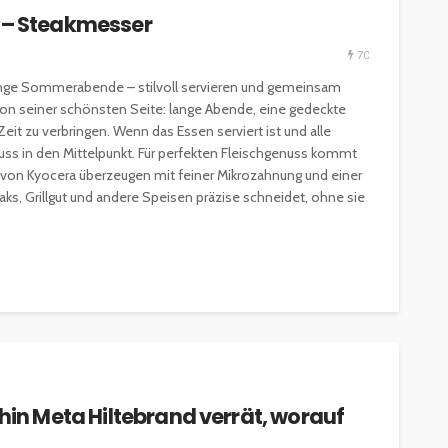
s – Steakmesser
70
r lange Sommerabende – stilvoll servieren und gemeinsam
von seiner schönsten Seite: lange Abende, eine gedeckte
it zu verbringen. Wenn das Essen serviert ist und alle
in den Mittelpunkt. Für perfekten Fleischgenuss kommt
r von Kyocera überzeugen mit feiner Mikrozahnung und einer
ks, Grillgut und andere Speisen präzise schneidet, ohne sie
chin Meta Hiltebrand verrät, worauf