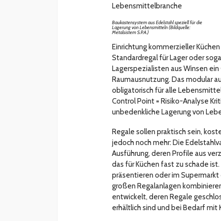
Baukastensystem aus Edelstahl speziell für die
Lagerung von Lebensmitteln (Bildquelle:
Metalsistem S.P.A.)
Einrichtung kommerzieller Küchen 
Standardregal für Lager oder sogar
Lagerspezialisten aus Winsen ein 
Raumausnutzung. Das modular auf
obligatorisch für alle Lebensmitt
Control Point = Risiko-Analyse Kri
unbedenkliche Lagerung von Lebe
Regale sollen praktisch sein, kos
jedoch noch mehr: Die Edelstahlv
Ausführung, deren Profile aus ver
das für Küchen fast zu schade ist
präsentieren oder im Supermark
großen Regalanlagen kombinieren.
entwickelt, deren Regale geschlos
erhältlich sind und bei Bedarf m