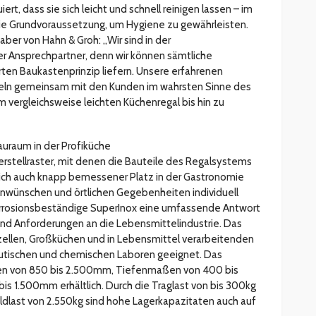
ert, dass sie sich leicht und schnell reinigen lassen – im
ie Grundvoraussetzung, um Hygiene zu gewährleisten.
aber von Hahn & Groh: „Wir sind in der
r Ansprechpartner, denn wir können sämtliche
en Baukastenprinzip liefern. Unsere erfahrenen
keln gemeinsam mit den Kunden im wahrsten Sinne des
 vergleichsweise leichten Küchenregal bis hin zu
auraum in der Profiküche
rstellraster, mit denen die Bauteile des Regalsystems
sich auch knapp bemessener Platz in der Gastronomie
nwünschen und örtlichen Gegebenheiten individuell
rrosionsbeständige SuperInox eine umfassende Antwort
d Anforderungen an die Lebensmittelindustrie. Das
lzellen, Großküchen und in Lebensmittel verarbeitenden
tischen und chemischen Laboren geeignet. Das
ßen von 850 bis 2.500mm, Tiefenmaßen von 400 bis
 1.500mm erhältlich. Durch die Traglast von bis 300kg
ldlast von 2.550kg sind hohe Lagerkapazitaten auch auf