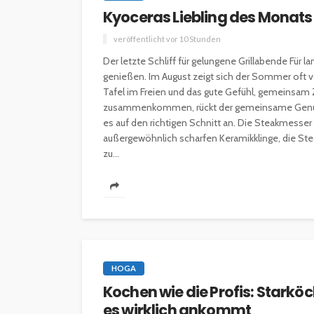
Kyoceras Liebling des Monat
veröffentlicht vor 10 Stunden
Der letzte Schliff für gelungene Grillabende Fü
genießen. Im August zeigt sich der Sommer oft 
Tafel im Freien und das gute Gefühl, gemeinsam Ze
zusammenkommen, rückt der gemeinsame Genuss 
es auf den richtigen Schnitt an. Die Steakmesse
außergewöhnlich scharfen Keramikklinge, die Stea
zu...
HOGA
Kochen wie die Profis: Starkö
es wirklich ankommt