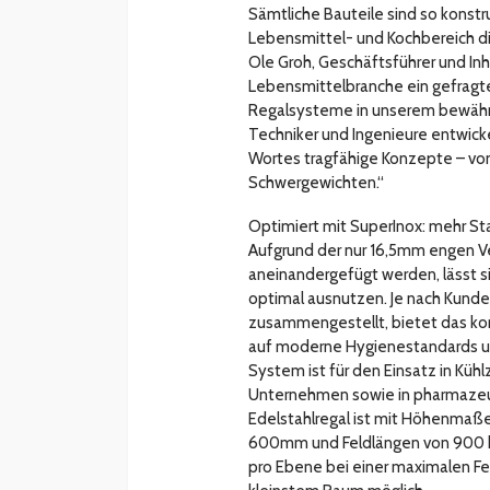
Sämtliche Bauteile sind so konstrui
Lebensmittel- und Kochbereich d
Ole Groh, Geschäftsführer und Inh
Lebensmittelbranche ein gefragte
Regalsysteme in unserem bewährt
Techniker und Ingenieure entwic
Wortes tragfähige Konzepte – vom
Schwergewichten.“
Optimiert mit SuperInox: mehr St
Aufgrund der nur 16,5mm engen Ve
aneinandergefügt werden, lässt 
optimal ausnutzen. Je nach Kunde
zusammengestellt, bietet das ko
auf moderne Hygienestandards un
System ist für den Einsatz in Küh
Unternehmen sowie in pharmazeu
Edelstahlregal ist mit Höhenma
600mm und Feldlängen von 900 bis
pro Ebene bei einer maximalen Fe