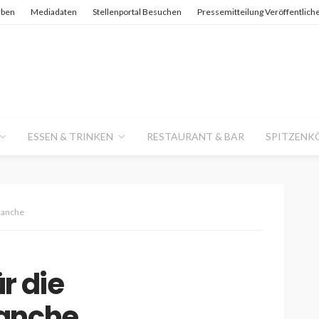
rben
Mediadaten
Stellenportal Besuchen
Pressemitteilung Veröffentlich
ESSEN & TRINKEN
RESTAURANT & BAR
SPITZENK
branche
r die
ranche