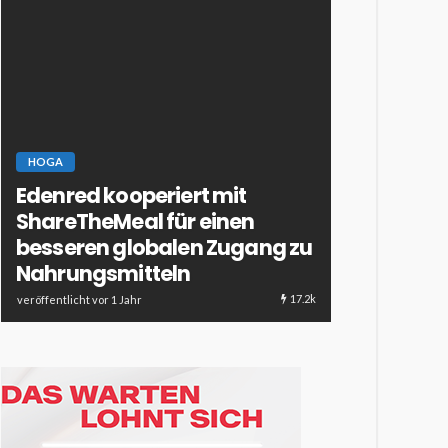
HOGA
Edenred kooperiert mit
ESSEN & TRINKE
ShareTheMeal für einen
HOTELLERIE & 
besseren globalen Zugang zu
Dessertcoc
Nahrungsmitteln
Verführun
17.2k
veröffentlicht vor 1 Jahr
veröffentlicht vor 1