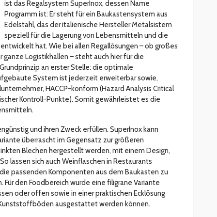
ist das Regalsystem SuperInox, dessen Name
Programm ist: Er steht für ein Baukastensystem aus
Edelstahl, das der italienische Hersteller Metalsistem
speziell für die Lagerung von Lebensmitteln und die
entwickelt hat. Wie bei allen Regallösungen – ob großes
 ganze Logistikhallen – steht auch hier für die
Grundprinzip an erster Stelle: die optimale
gebaute System ist jederzeit erweiterbar sowie,
elunternehmer, HACCP-konform (Hazard Analysis Critical
tischer Kontroll-Punkte). Somit gewährleistet es die
nsmitteln.
tengünstig und ihren Zweck erfüllen. SuperInox kann
ariante überrascht im Gegensatz zur größeren
zinkten Blechen hergestellt werden, mit einem Design,
. So lassen sich auch Weinflaschen in Restaurants
t die passenden Komponenten aus dem Baukasten zu
 Für den Foodbereich wurde eine filigrane Variante
sen oder offen sowie in einer praktischen Ecklösung
it Kunststoffböden ausgestattet werden können.