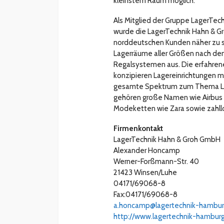
kleinstem Raum möglich.
Als Mitglied der Gruppe LagerTec
wurde die LagerTechnik Hahn & G
norddeutschen Kunden näher zu s
Lagerräume aller Größen nach dem
Regalsystemen aus. Die erfahren
konzipieren Lagereinrichtungen m
gesamte Spektrum zum Thema Lag
gehören große Namen wie Airbus 
Modeketten wie Zara sowie zahl
Firmenkontakt
LagerTechnik Hahn & Groh GmbH
Alexander Honcamp
Werner-Forßmann-Str. 40
21423 Winsen/Luhe
04171/69068-8
Fax:04171/69068-8
a.honcamp@lagertechnik-hambur
http://www.lagertechnik-hambur