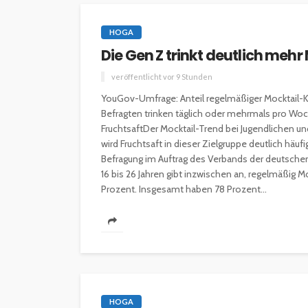
HOGA
Die Gen Z trinkt deutlich mehr
veröffentlicht vor 9 Stunden
YouGov-Umfrage: Anteil regelmäßiger Mocktail-
Befragten trinken täglich oder mehrmals pro Woch
FruchtsaftDer Mocktail-Trend bei Jugendlichen un
INTERESSANNTES
MAGAZIN
wird Fruchtsaft in dieser Zielgruppe deutlich häu
Wie kann man mit 
Befragung im Auftrag des Verbands der deutschen F
Kapital in Deutschl
16 bis 26 Jahren gibt inzwischen an, regelmäßig Mo
investieren beginn
Prozent. Insgesamt haben 78 Prozent...
veröffentlicht vor 5 Jahren
HOGA