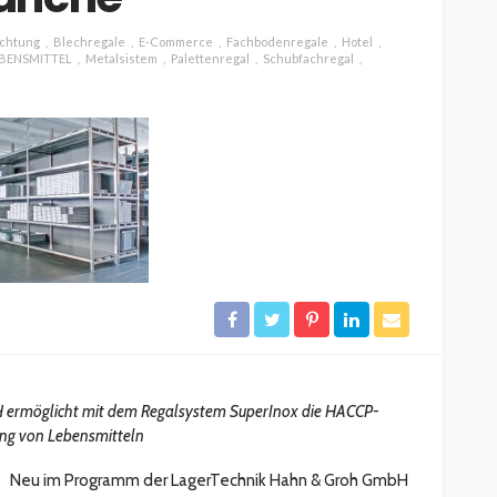
ichtung
Blechregale
E-Commerce
Fachbodenregale
Hotel
BENSMITTEL
Metalsistem
Palettenregal
Schubfachregal
 ermöglicht mit dem Regalsystem SuperInox die HACCP-
ng von Lebensmitteln
Neu im Programm der LagerTechnik Hahn & Groh GmbH