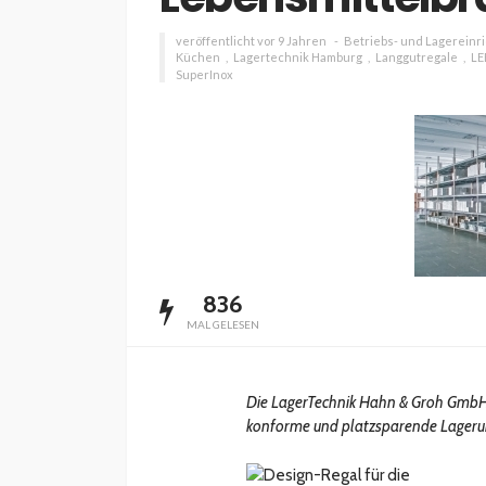
veröffentlicht vor 9 Jahren
Betriebs- und Lagereinr
Küchen
Lagertechnik Hamburg
Langgutregale
LE
SuperInox
836
MAL GELESEN
Die LagerTechnik Hahn & Groh GmbH
konforme und platzsparende Lageru