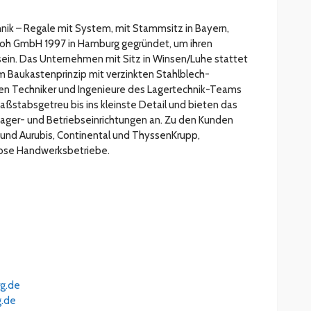
hnik – Regale mit System, mit Stammsitz in Bayern,
roh GmbH 1997 in Hamburg gegründet, um ihren
ein. Das Unternehmen mit Sitz in Winsen/Luhe stattet
 Baukastenprinzip mit verzinkten Stahlblech-
en Techniker und Ingenieure des Lagertechnik-Teams
aßstabsgetreu bis ins kleinste Detail und bieten das
er- und Betriebseinrichtungen an. Zu den Kunden
und Aurubis, Continental und ThyssenKrupp,
lose Handwerksbetriebe.
g.de
g.de