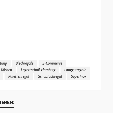
htung
Blechregale
E-Commerce
Küchen
Lagertechnik Hamburg
Langgutregale
Palettenregal
Schubfachregal
SuperInox
IEREN: