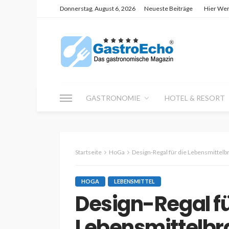
Donnerstag, August 6, 2026
Neueste Beiträge
Hier We
GASTRONOMIE
HOTEL & RESORT
Startseite
HoGa
Design-Regal für die Lebensmittel
HOGA
LEBENSMITTEL
Design-Regal fü
Lebensmittelb