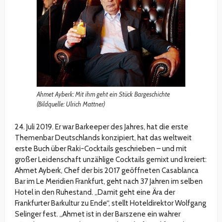
Ahmet Ayberk: Mit ihm geht ein Stück Bargeschichte
(Bildquelle: Ulrich Mattner)
24. Juli 2019. Er war Barkeeper des Jahres, hat die erste
Themenbar Deutschlands konzipiert, hat das weltweit
erste Buch über Raki-Cocktails geschrieben – und mit
großer Leidenschaft unzählige Cocktails gemixt und kreiert:
Ahmet Ayberk, Chef der bis 2017 geöffneten Casablanca
Bar im Le Meridien Frankfurt, geht nach 37 Jahren im selben
Hotel in den Ruhestand. „Damit geht eine Ära der
Frankfurter Barkultur zu Ende“, stellt Hoteldirektor Wolfgang
Selinger fest. „Ahmet ist in der Barszene ein wahrer