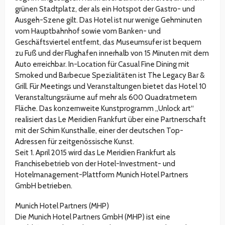
grünen Stadtplatz, der als ein Hotspot der Gastro- und
Ausgeh-Szene gilt. Das Hotel ist nur wenige Gehminuten
vom Hauptbahnhof sowie vom Banken- und
Geschäftsviertel entfernt, das Museumsufer ist bequem
zu Fuß und der Flughafen innerhalb von 15 Minuten mit dem
Auto erreichbar. In-Location für Casual Fine Dining mit
Smoked und Barbecue Spezialitäten ist The Legacy Bar &
Grill. Für Meetings und Veranstaltungen bietet das Hotel 10
Veranstaltungsräume auf mehr als 600 Quadratmetern
Fläche. Das konzernweite Kunstprogramm „Unlock art“
realisiert das Le Meridien Frankfurt über eine Partnerschaft
mit der Schirn Kunsthalle, einer der deutschen Top-
Adressen für zeitgenössische Kunst.
Seit 1. April 2015 wird das Le Meridien Frankfurt als
Franchisebetrieb von der Hotel-Investment- und
Hotelmanagement-Plattform Munich Hotel Partners
GmbH betrieben.
Munich Hotel Partners (MHP)
Die Munich Hotel Partners GmbH (MHP) ist eine