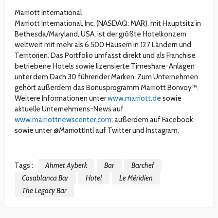
Marriott International
Marriott International, Inc. (NASDAQ: MAR), mit Hauptsitz in
Bethesda/Maryland, USA, ist der größte Hotelkonzern
weltweit mit mehr als 6.500 Häusern in 127 Ländern und
Territorien. Das Portfolio umfasst direkt und als Franchise
betriebene Hotels sowie lizensierte Timeshare-Anlagen
unter dem Dach 30 führender Marken. Zum Unternehmen
gehört außerdem das Bonusprogramm Marriott Bonvoy™.
Weitere Informationen unter
www.marriott.de
sowie
aktuelle Unternehmens-News auf
www.marriottnewscenter.com
; außerdem auf Facebook
sowie unter @MarriottIntl auf Twitter und Instagram.
Tags :
Ahmet Ayberk
Bar
Barchef
Casablanca Bar
Hotel
Le Méridien
The Legacy Bar