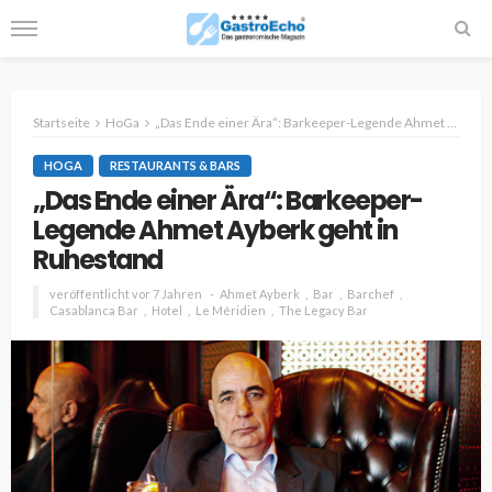
Startseite
HoGa
„Das Ende einer Ära“: Barkeeper-Legende Ahmet Ayberk geht in Ruhestand
HOGA
RESTAURANTS & BARS
„Das Ende einer Ära“: Barkeeper-
Legende Ahmet Ayberk geht in
Ruhestand
veröffentlicht vor 7 Jahren
Ahmet Ayberk
Bar
Barchef
Casablanca Bar
Hotel
Le Méridien
The Legacy Bar