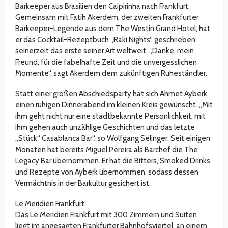
Barkeeper aus Brasilien den Caipirinha nach Frankfurt.
Gemeinsam mit Fatih Akerdem, der zweiten Frankfurter
Barkeeper-Legende aus dem The Westin Grand Hotel, hat
er das Cocktail-Rezeptbuch „Raki Nights“ geschrieben,
seinerzeit das erste seiner Art weltweit. „Danke, mein
Freund, für die fabelhafte Zeit und die unvergesslichen
Momente“, sagt Akerdem dem zukünftigen Ruheständler.
Statt einer großen Abschiedsparty hat sich Ahmet Ayberk
einen ruhigen Dinnerabend im kleinen Kreis gewünscht. „Mit
ihm geht nicht nur eine stadtbekannte Persönlichkeit, mit
ihm gehen auch unzählige Geschichten und das letzte
„Stück“ Casablanca Bar“, so Wolfgang Selinger. Seit einigen
Monaten hat bereits Miguel Pereira als Barchef die The
Legacy Bar übernommen. Er hat die Bitters, Smoked Drinks
und Rezepte von Ayberk übernommen, sodass dessen
Vermächtnis in der Barkultur gesichert ist.
Le Meridien Frankfurt
Das Le Meridien Frankfurt mit 300 Zimmern und Suiten
liegt im angesagten Frankfurter Bahnhofsviertel, an einem