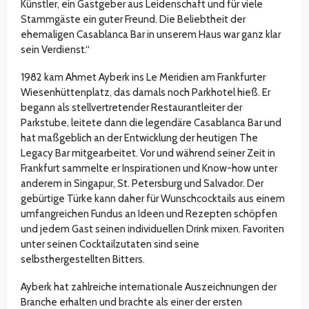
Künstler, ein Gastgeber aus Leidenschaft und für viele
Stammgäste ein guter Freund. Die Beliebtheit der
ehemaligen Casablanca Bar in unserem Haus war ganz klar
sein Verdienst.“
1982 kam Ahmet Ayberk ins Le Meridien am Frankfurter
Wiesenhüttenplatz, das damals noch Parkhotel hieß. Er
begann als stellvertretender Restaurantleiter der
Parkstube, leitete dann die legendäre Casablanca Bar und
hat maßgeblich an der Entwicklung der heutigen The
Legacy Bar mitgearbeitet. Vor und während seiner Zeit in
Frankfurt sammelte er Inspirationen und Know-how unter
anderem in Singapur, St. Petersburg und Salvador. Der
gebürtige Türke kann daher für Wunschcocktails aus einem
umfangreichen Fundus an Ideen und Rezepten schöpfen
und jedem Gast seinen individuellen Drink mixen. Favoriten
unter seinen Cocktailzutaten sind seine
selbsthergestellten Bitters.
Ayberk hat zahlreiche internationale Auszeichnungen der
Branche erhalten und brachte als einer der ersten