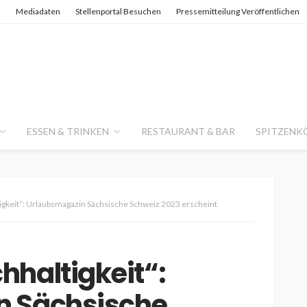
n
Mediadaten
Stellenportal Besuchen
Pressemitteilung Veröffentlichen
ESSEN & TRINKEN
RESTAURANT & BAR
SPITZENK
gkeit“: Urlaubsmagazin Sächsische Schweiz 2023 erscheint
hhaltigkeit“:
n Sächsische