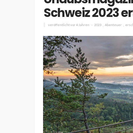
Schweiz 2023 er
veröffentlicht vor 4 Jahren
2023
Abenteuer
ersc
INTERESSANNTES
MAGAZIN
Wie kann man mit 
Kapital in Deutschl
investieren beginn
veröffentlicht vor 5 Jahren