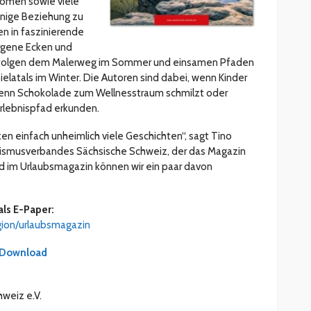
nomen sowie viele
 innige Beziehung zu
en in faszinierende
orgene Ecken und
a, folgen dem Malerweg im Sommer und einsamen Pfaden
ielatals im Winter. Die Autoren sind dabei, wenn Kinder
enn Schokolade zum Wellnesstraum schmilzt oder
rlebnispfad erkunden.
en einfach unheimlich viele Geschichten“, sagt Tino
urismusverbandes Sächsische Schweiz, der das Magazin
Und im Urlaubsmagazin können wir ein paar davon
ls E-Paper:
ion/urlaubsmagazin
Download
weiz e.V.