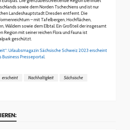
n Europas. Die grenzüberschreitende Region befindet
schlands sowie dem Norden Tschechiens und ist nur
schen Landeshauptstadt Dresden entfernt. Die
n Formenreichtum – mit Tafelbergen, Hochflächen,
ten, Wäldern sowie dem Elbtal. Ein Großteil der insgesamt
Region mit seiner reichen Flora und Fauna ist
alpark geschützt.
eit“: Urlaubsmagazin Sächsische Schweiz 2023 erscheint
s Business Presseportal
.
erscheint
Nachhaltigkeit
Sächsische
IEREN: