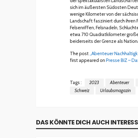
der spektakulärsten Landschafte
sich im äußersten Südosten Deut
wenige Kilometer von der sächsi
Landschaft fasziniert durch ihre
Felsenriffen, Felsnadeln, Schluch
etwa 710 Quadratkilometer großen 
beiderseits der Grenze als Nation
The post
„Abenteuer Nachhaltigk
first appeared on
Presse BIZ – Da
Tags :
2023
Abenteuer
Schweiz
Urlaubsmagazin
DAS KÖNNTE DICH AUCH INTERESS