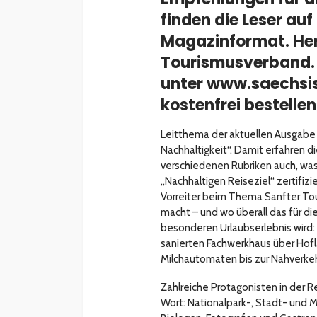
finden die Leser auf
Magazinformat. Her
Tourismusverband. 
unter www.saechsis
kostenfrei bestellen
Leitthema der aktuellen Ausgabe
Nachhaltigkeit“. Damit erfahren di
verschiedenen Rubriken auch, wa
„Nachhaltigen Reiseziel“ zertifiz
Vorreiter beim Thema Sanfter To
macht – und wo überall das für d
besonderen Urlaubserlebnis wird:
sanierten Fachwerkhaus über Hof
Milchautomaten bis zur Nahverkeh
Zahlreiche Protagonisten in der
Wort: Nationalpark-, Stadt- und 