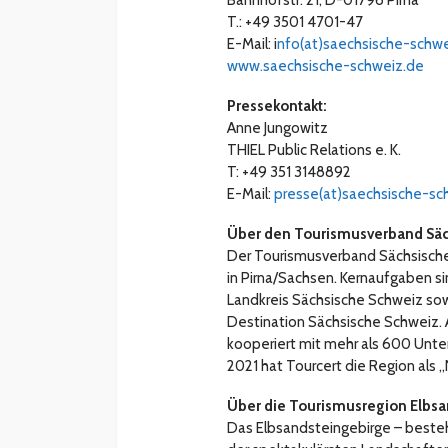
T.: +49 3501 4701-47
E-Mail: i
nfo(at)saechsische-schw
www.saechsische-schweiz.de
Pressekontakt:
Anne Jungowitz
THIEL Public Relations e. K.
T: +49 351 3148892
E-Mail:
presse(at)saechsische-sc
Über den Tourismusverband Säch
Der Tourismusverband Sächsische S
in Pirna/Sachsen. Kernaufgaben si
Landkreis Sächsische Schweiz sow
Destination Sächsische Schweiz. 
kooperiert mit mehr als 600 Unte
2021 hat Tourcert die Region als „N
Über die Tourismusregion Elbs
Das Elbsandsteingebirge – besteh