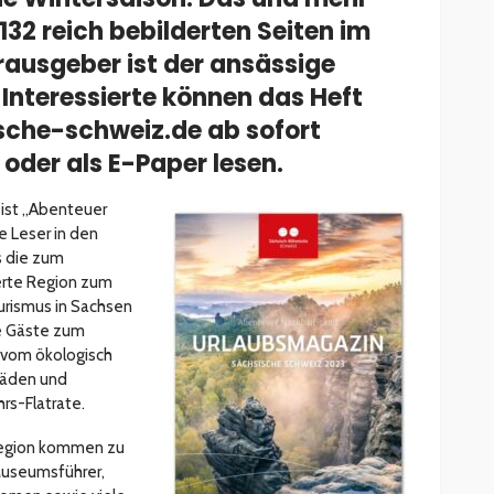
 132 reich bebilderten Seiten im
ausgeber ist der ansässige
Interessierte können das Heft
che-schweiz.de ab sofort
 oder als E-Paper lesen.
 ist „Abenteuer
e Leser in den
s die zum
ierte Region zum
urismus in Sachsen
ie Gäste zum
 vom ökologisch
läden und
rs-Flatrate.
 Region kommen zu
Museumsführer,