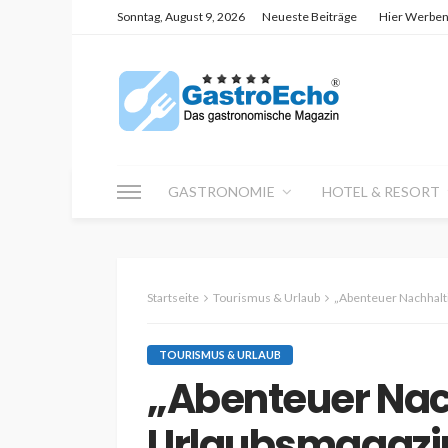
Sonntag, August 9, 2026
Neueste Beiträge
Hier Werbe
GASTRONOMIE
HOTEL & RESORT
Startseite
Tourismus & Urlaub
„Abenteuer Nachhalti
TOURISMUS & URLAUB
„Abenteuer Nac
Urlaubsmagazi