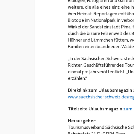
Biologen, Fotografen und Gastro
weitere, die alle eines eint: eine
ihrer Heimat. Reportagen entführ
Biotope im Nationalpark, in verb
Winkel der Sandsteinstadt Pirn
durch die bizarre Felsenwelt des B
Hühner und Lämmchen füttern, w
Familien einen brandneuen Walde
„In der Sächsischen Schweiz steck
Richter, Geschäftsführer des To
einmal pro Jahr veröffentlicht. „
erzählen.“
Direktlink zum Urlaubsmagazin a
www.saechsische-schweiz.de/reg
Titelseite Urlaubsmagazin
zum 
Herausgeber:
Tourismusverband Sächsische Sch
Bahnhofstr. 21, D-01796 Pirna