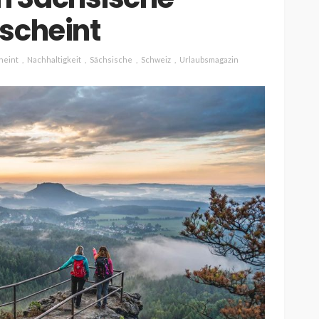
scheint
ESSEN & TRINKEN
GASTROSZENE
heint
Nachhaltigkeit
Sächsische
Schweiz
Urlaubsmagazin
GOURMET & FEINSCHMECKER
HOGA
HOTELLERIE & RESORTS
RESTAURANTS & BARS
SPITZENKÖCHE
kleinem
Geheimnisse der
and zu
Sterneköche: Insider-Tipps
en?
für Hobbyköche
14.7k
22.3k
veröffentlicht vor 2 Jahren