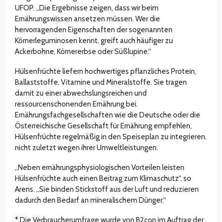
UFOP. „Die Ergebnisse zeigen, dass wir beim
Ernährungswissen ansetzen müssen. Wer die
hervorragenden Eigenschaften der sogenannten
Körnerleguminosen kennt, greift auch häufiger zu
Ackerbohne, Körnererbse oder Süßlupine.“
Hülsenfrüchte liefern hochwertiges pflanzliches Protein,
Ballaststoffe, Vitamine und Mineralstoffe. Sie tragen
damit zu einer abwechslungsreichen und
ressourcenschonenden Ernährung bei.
Ernährungsfachgesellschaften wie die Deutsche oder die
Österreichische Gesellschaft für Ernährung empfehlen,
Hülsenfrüchte regelmäßig in den Speiseplan zu integrieren,
nicht zuletzt wegen ihrer Umweltleistungen.
„Neben ernährungsphysiologischen Vorteilen leisten
Hülsenfrüchte auch einen Beitrag zum Klimaschutz“, so
Arens. „Sie binden Stickstoff aus der Luft und reduzieren
dadurch den Bedarf an mineralischem Dünger.“
* Die Verbraucherumfrage wurde von B2con im Auftrag der