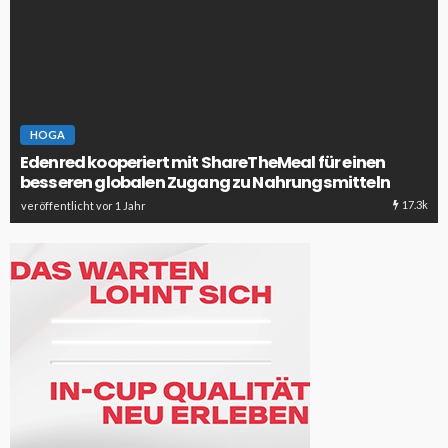
HOGA
Edenred kooperiert mit ShareTheMeal für einen
besseren globalen Zugang zu Nahrungsmitteln
17.3k
veröffentlicht vor 1 Jahr