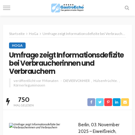
Startseite
HoGa
Umfrage zeigt Informationsdefizite bei Verbraucherinnen und Verbrauchern
HOGA
Umfrage zeigt Informationsdefizite
bei Verbraucherinnen und
Verbrauchern
veröffentlicht vor 9 Monaten
DIEVIERVONHIER
Hülsenfrüchte.
Körnerleguminosen
750
MAL GELESEN
Berlin, 03. November
2025 – Eiweißreich,