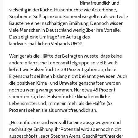
klimafreundlich und
vielseitig in der Küche: Hülsenfrüchte wie Ackerbohne,
Sojabohne, Süßlupine und Körnererbse gelten als wertvolle
Bausteine einer nachhaltigen Ernährung. Dennoch wissen
viele Menschen in Deutschland wenig über ihre Vorteile.
Das zeigt eine Umfrage* im Auftrag des
landwirtschaftlichen Verbands UFOP.
Weniger als die Hälfte der Befragten wusste, dass keine
andere pflanzliche Lebensmittelgruppe so viel Eiweiß
liefert wie Hülsenfrüchte. 38 Prozent gaben an, diese
Eigenschaft sei ihnen bislang nicht bekannt gewesen. Auch
die positiven Klima- und Umwelteigenschaften werden
noch zu wenig wahrgenommen. Nur etwa 45 Prozent
stimmten zu, dass Hülsenfrüchte klimafreundliche
Lebensmittel sind, immerhin mehr als die Hälfte (52
Prozent) sehen sie als umweltfreundlich an.
„Hülsenfrüchte sind wertvoll für eine ausgewogene und
nachhaltige Ernährung, ihr Potenzial wird aber noch nicht
ausgeschöpft“, sagt Stephan Arens, Geschäftsführer der