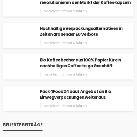
revolutionieren den Markt der Kaffeekapseln
veröffentlicht vor 5 Jahren
Nachhaltige Verpackungsalternativen in
Zeiten drohender EU Verbote
veröffentlicht vor 6 Jahren
Bio Kaffeebecher aus 100% Papier für ein
nachhaltiges Coffee to go Geschäft
veröffentlicht vor 6 Jahren
Pack4Food24 baut Angebot an Bio
Einwegverpackungen weiter aus
veröffentlicht vor 8 Jahren
BELIEBTE BEITRÄGE