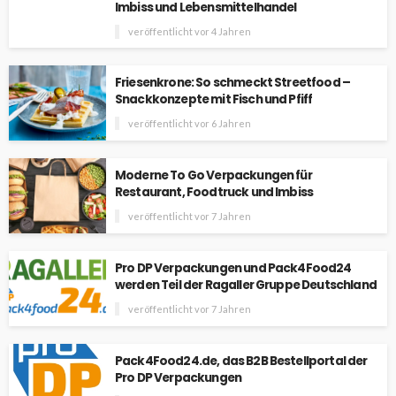
Imbiss und Lebensmittelhandel
veröffentlicht vor 4 Jahren
Friesenkrone: So schmeckt Streetfood –
Snackkonzepte mit Fisch und Pfiff
veröffentlicht vor 6 Jahren
Moderne To Go Verpackungen für
Restaurant, Foodtruck und Imbiss
veröffentlicht vor 7 Jahren
Pro DP Verpackungen und Pack4Food24
werden Teil der Ragaller Gruppe Deutschland
veröffentlicht vor 7 Jahren
Pack4Food24.de, das B2B Bestellportal der
Pro DP Verpackungen