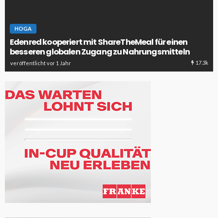
HOGA
Edenred kooperiert mit ShareTheMeal für einen
besseren globalen Zugang zu Nahrungsmitteln
17.3k
veröffentlicht vor 1 Jahr