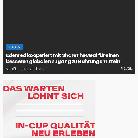
HOGA
Edenred kooperiert mit ShareTheMeal für einen
besseren globalen Zugang zu Nahrungsmitteln
17.2k
veröffentlicht vor 1 Jahr