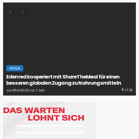
HOGA
Edenred kooperiert mit ShareTheMeal für einen
besseren globalen Zugang zu Nahrungsmitteln
17.2k
veröffentlicht vor 1 Jahr