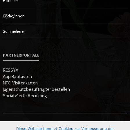
Hoteliers
Köche/innen
Sommeliere
PARTNERPORTALE
RESSYX
App Baukasten
NFC-Visitenkarten
Jugenschutzbeauftragter bestellen
Social Media Recruiting
Diese Website benutzt Cookies zur Verbesserung der
Startseite
Datenschutzerklärung
Hier Werben
Impressum