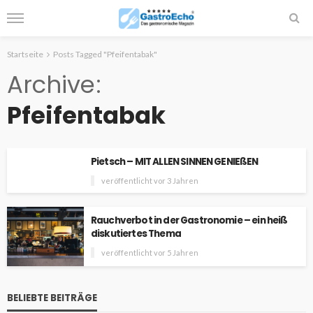
Startseite
Posts Tagged "Pfeifentabak"
Archive
Pfeifentabak
Pietsch – MIT ALLEN SINNEN GENIEßEN
veröffentlicht vor 3 Jahren
Rauchverbot in der Gastronomie – ein heiß
diskutiertes Thema
veröffentlicht vor 5 Jahren
BELIEBTE BEITRÄGE