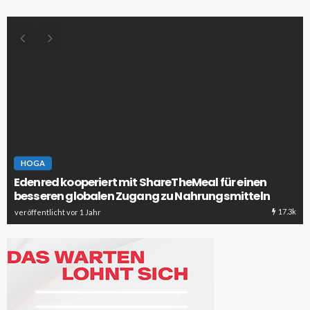
HOGA
Edenred kooperiert mit ShareTheMeal für einen
besseren globalen Zugang zu Nahrungsmitteln
17.3k
veröffentlicht vor 1 Jahr