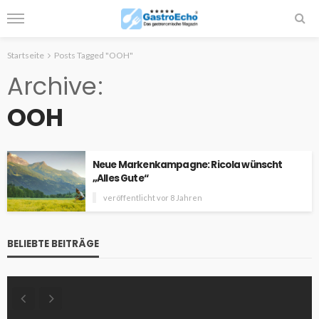
Startseite
Posts Tagged "OOH"
Archive
OOH
Neue Markenkampagne: Ricola wünscht
„Alles Gute“
veröffentlicht vor 8 Jahren
BELIEBTE BEITRÄGE