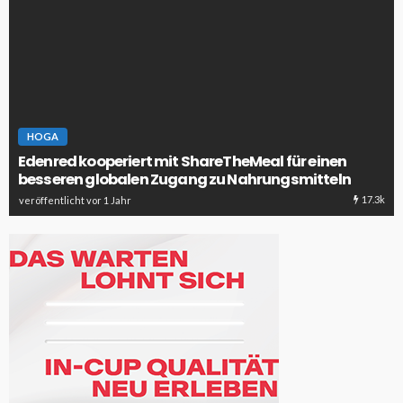
HOGA
Edenred kooperiert mit ShareTheMeal für einen
besseren globalen Zugang zu Nahrungsmitteln
17.3k
veröffentlicht vor 1 Jahr