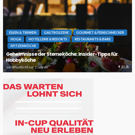
HOGA
Edenred kooperiert mit ShareTheMeal für einen
besseren globalen Zugang zu Nahrungsmitteln
17.3k
veröffentlicht vor 1 Jahr