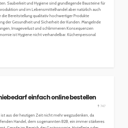
ten. Sauberkeit und Hygiene sind grundlegende Bausteine für
produktion und im Lebensmittelhandel aber natürlich auch
 die Bereitstellung qualitativ hochwertiger Produkte
tung der Gesundheit und Sicherheit der Kunden. Mangelnde
ftungen, Imageverlust und schlimmeren Konsequenzen
onomie ist Hygiene nicht verhandelbar. Küchenpersonal
ebedarf einfach online bestellen
747
ist aus der heutigen Zeit nicht mehr wegzudenken, da
eifenden Handel, dem sogenannten B2B, ein immer stärkeres
 Gerade im Bereich der Gastronomie, Hotellerie oder