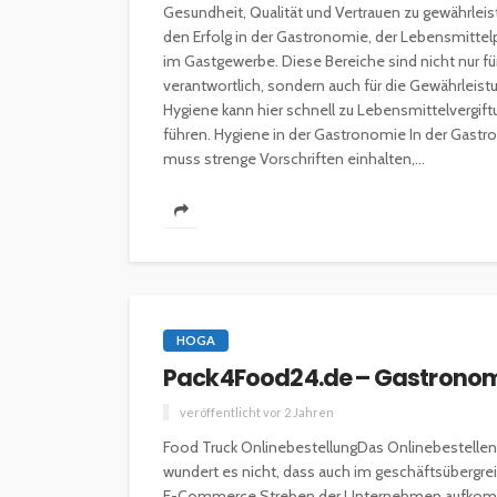
Gesundheit, Qualität und Vertrauen zu gewährleis
den Erfolg in der Gastronomie, der Lebensmittel
im Gastgewerbe. Diese Bereiche sind nicht nur für
verantwortlich, sondern auch für die Gewährleis
Hygiene kann hier schnell zu Lebensmittelvergi
führen. Hygiene in der Gastronomie In der Gastr
muss strenge Vorschriften einhalten,...
HOGA
Pack4Food24.de – Gastronomi
veröffentlicht vor 2 Jahren
Food Truck OnlinebestellungDas Onlinebestellen 
wundert es nicht, dass auch im geschäftsübergr
E-Commerce Streben der Unternehmen aufkommt.