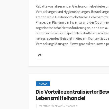
Rabatte vor Jahresende: Gastronomiebetriebe pro
Verpackungen und Hygienelösungen. Bestellunge
stehen viele Gastronomiebetriebe, Lebensmitte
Phase: der Planung der Inventur und der Optimieru
organisatorische Herausforderungen, sondern auc
bieten in dieser Zeit spezielle Rabatte an, um ih
herausragendes Beispiel in diesem Kontext ist de
Verpackungslösungen, Einwegprodukten sowie pro
HOGA
Die Vorteile zentralisierter 
Lebensmittelhandel
veröffentlicht vor 12 Monaten