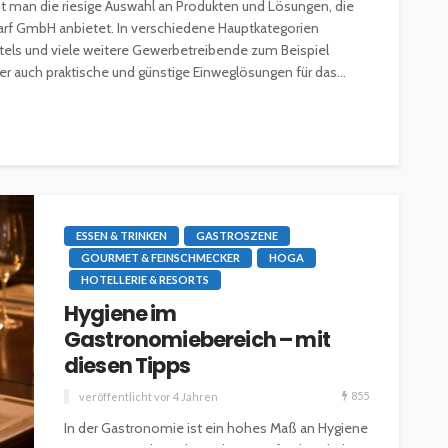
nt man die riesige Auswahl an Produkten und Lösungen, die
rf GmbH anbietet. In verschiedene Hauptkategorien
otels und viele weitere Gewerbetreibende zum Beispiel
r auch praktische und günstige Einweglösungen für das...
ESSEN & TRINKEN
GASTROSZENE
GOURMET & FEINSCHMECKER
HOGA
HOTELLERIE & RESORTS
Hygiene im
Gastronomiebereich – mit
diesen Tipps
855
veröffentlicht vor 4 Jahren
In der Gastronomie ist ein hohes Maß an Hygiene