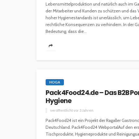
Lebensmittelproduktion und natürlich auch im G
der Mitarbeiter und Kunden zu schützen und das V
hoher Hygienestandards ist unerlässlich, um Leb
rechtliche Konsequenzen zu verhindern. In der 
Bedeutung, dass die...
HOGA
Pack4Food24.de – Das B2B Po
Hygiene
veröffentlicht vor 3 Jahren
Pack4Food24 ist ein Projekt der Ragaller Gastron
Deutschland. Pack4Food24 WebportalAuf den erst
Tischprodukte, Hygieneprodukte und Reinigungsa