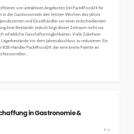
fitieren von attraktiven Angeboten bei Pack4Food24 für
n in der GastronomieIn den letzten Wochen des Jahres
lproduzenten und Einzelhändler vor einer entscheidenden
ng ihrer Bestände. Jedoch birgt dieser Zeitraum nicht nur
h erhebliche Geschäftsmöglichkeiten. Viele Zulieferer
re Lagerbestände vor dem Jahresabschluss zu reduzieren. Ein
r B2B-Händler Pack4Food24, der eine breite Palette an
fessionellen...
Beschaffung in Gastronomie &
1k