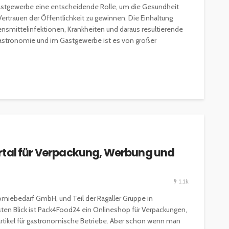
astgewerbe eine entscheidende Rolle, um die Gesundheit
ertrauen der Öffentlichkeit zu gewinnen. Die Einhaltung
ensmittelinfektionen, Krankheiten und daraus resultierende
Gastronomie und im Gastgewerbe ist es von großer
rtal für Verpackung, Werbung und
1.1k
omiebedarf GmbH, und Teil der Ragaller Gruppe in
en Blick ist Pack4Food24 ein Onlineshop für Verpackungen,
rtikel für gastronomische Betriebe. Aber schon wenn man