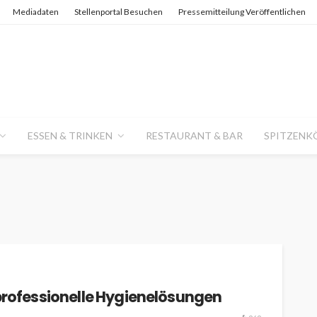
Mediadaten
Stellenportal Besuchen
Pressemitteilung Veröffentlichen
ESSEN & TRINKEN
RESTAURANT & BAR
SPITZENK
 professionelle Hygienelösungen