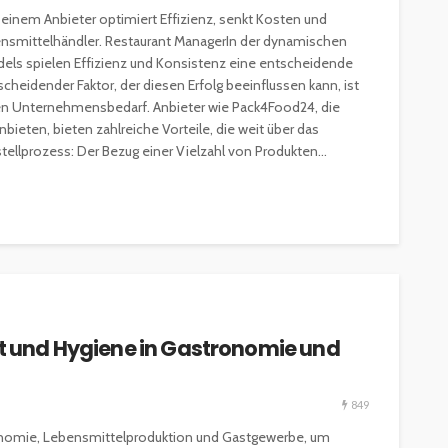
 einem Anbieter optimiert Effizienz, senkt Kosten und
ensmittelhändler. Restaurant ManagerIn der dynamischen
ls spielen Effizienz und Konsistenz eine entscheidende
cheidender Faktor, der diesen Erfolg beeinflussen kann, ist
ichen Unternehmensbedarf. Anbieter wie Pack4Food24, die
bieten, bieten zahlreiche Vorteile, die weit über das
tellprozess: Der Bezug einer Vielzahl von Produkten...
it und Hygiene in Gastronomie und
849
ronomie, Lebensmittelproduktion und Gastgewerbe, um