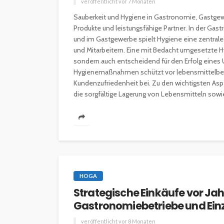
veröffentlicht vor 7 Monaten
Sauberkeit und Hygiene in Gastronomie, Gastge
Produkte und leistungsfähige Partner. In der Ga
und im Gastgewerbe spielt Hygiene eine zentral
und Mitarbeitern. Eine mit Bedacht umgesetzte Hyg
sondern auch entscheidend für den Erfolg eines
Hygienemaßnahmen schützt vor lebensmittelbedin
Kundenzufriedenheit bei. Zu den wichtigsten Asp
die sorgfältige Lagerung von Lebensmitteln sowie d
HOGA
Strategische Einkäufe vor Ja
Gastronomiebetriebe und Ein
veröffentlicht vor 8 Monaten