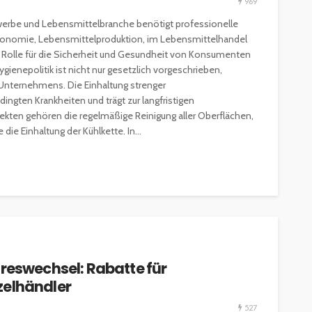
969
werbe und Lebensmittelbranche benötigt professionelle
stronomie, Lebensmittelproduktion, im Lebensmittelhandel
e Rolle für die Sicherheit und Gesundheit von Konsumenten
ienepolitik ist nicht nur gesetzlich vorgeschrieben,
 Unternehmens. Die Einhaltung strenger
gten Krankheiten und trägt zur langfristigen
ekten gehören die regelmäßige Reinigung aller Oberflächen,
ie Einhaltung der Kühlkette. In...
hreswechsel: Rabatte für
zelhändler
527