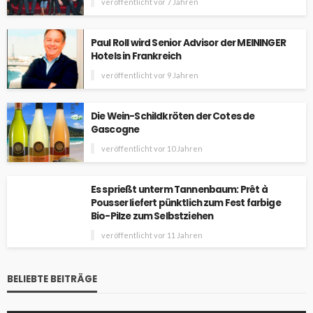
veröffentlicht vor 7 Jahren
Paul Roll wird Senior Advisor der MEININGER
Hotels in Frankreich
veröffentlicht vor 9 Jahren
Die Wein-Schildkröten der Cotes de
Gascogne
veröffentlicht vor 10 Jahren
Es sprießt unterm Tannenbaum: Prêt à
Pousser liefert pünktlich zum Fest farbige
Bio-Pilze zum Selbstziehen
veröffentlicht vor 11 Jahren
BELIEBTE BEITRÄGE