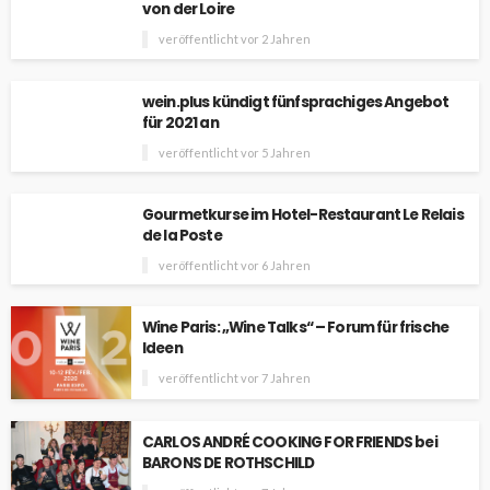
von der Loire
veröffentlicht vor 2 Jahren
wein.plus kündigt fünfsprachiges Angebot
für 2021 an
veröffentlicht vor 5 Jahren
Gourmetkurse im Hotel-Restaurant Le Relais
de la Poste
veröffentlicht vor 6 Jahren
Wine Paris: „Wine Talks“ – Forum für frische
Ideen
veröffentlicht vor 7 Jahren
CARLOS ANDRÉ COOKING FOR FRIENDS bei
BARONS DE ROTHSCHILD