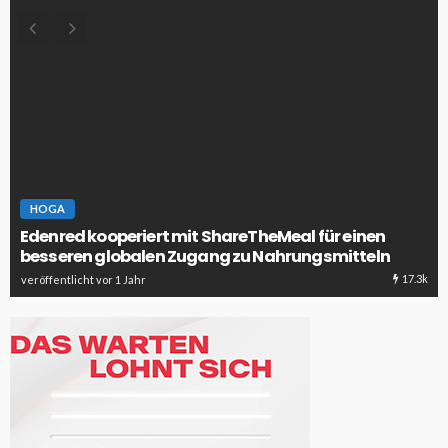
HOGA
Edenred kooperiert mit ShareTheMeal für einen
besseren globalen Zugang zu Nahrungsmitteln
17.3k
veröffentlicht vor 1 Jahr