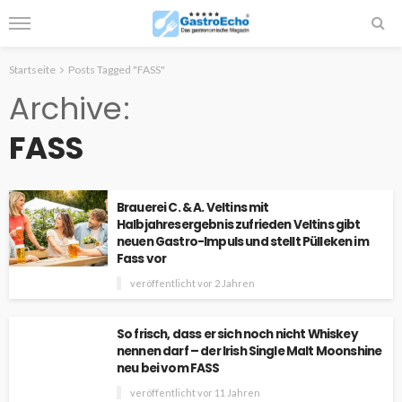
Startseite
Posts Tagged "FASS"
Archive
FASS
Brauerei C. & A. Veltins mit
Halbjahresergebnis zufrieden Veltins gibt
neuen Gastro-Impuls und stellt Pülleken im
Fass vor
veröffentlicht vor 2 Jahren
So frisch, dass er sich noch nicht Whiskey
nennen darf – der Irish Single Malt Moonshine
neu bei vom FASS
veröffentlicht vor 11 Jahren