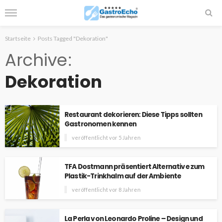
Startseite
Posts Tagged "Dekoration"
Archive
Dekoration
Restaurant dekorieren: Diese Tipps sollten
Gastronomen kennen
veröffentlicht vor 5 Jahren
TFA Dostmann präsentiert Alternative zum
Plastik-Trinkhalm auf der Ambiente
veröffentlicht vor 8 Jahren
La Perla von Leonardo Proline – Design und