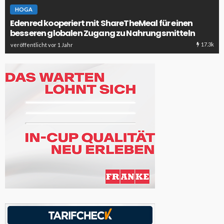
HOGA
Edenred kooperiert mit ShareTheMeal für einen
besseren globalen Zugang zu Nahrungsmitteln
17.3k
veröffentlicht vor 1 Jahr