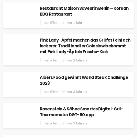
Restaurant Maison Saveur in Berlin – Korean
BBQ Restaurant
veröffentlicht vor 1 Jahr
Pink Lady-Äpfel machen das Grillfest einfach
leckerer: Traditioneller Coleslaw bekommt
mit Pink Lady-Äpfeln Frische-Kick
veröffentlicht vor 2 Jahren
Albers Food gewinnt World Steak Challenge
2023
veröffentlicht vor 3 Jahren
Rosenstein & Söhne Smartes Digital-Grill-
Thermometer DGT-50.app
veröffentlicht vor 3 Jahren