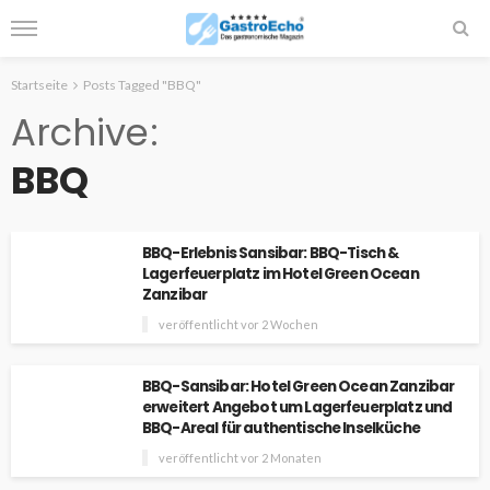
Startseite
Posts Tagged "BBQ"
Archive
BBQ
BBQ-Erlebnis Sansibar: BBQ-Tisch &
Lagerfeuerplatz im Hotel Green Ocean
Zanzibar
veröffentlicht vor 2 Wochen
BBQ-Sansibar: Hotel Green Ocean Zanzibar
erweitert Angebot um Lagerfeuerplatz und
BBQ-Areal für authentische Inselküche
veröffentlicht vor 2 Monaten