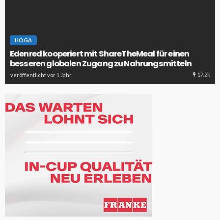
HOGA
Edenred kooperiert mit ShareTheMeal für einen
besseren globalen Zugang zu Nahrungsmitteln
17.2k
veröffentlicht vor 1 Jahr