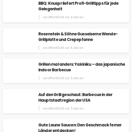
BBQ: Knuspr liefert Profi-Grilltipps für jede
Gelegenheit
veröffentlicht vor 3 Jahren
Rosenstein & Söhne Gusseiserne Wende-
Grillplatte und Crepepfanne
veröffentlicht vor 4 Jahren
Grillen mal anders: Yakiniku – das japanische
Indoor Barbecue
veröffentlicht vor 5 Jahren
Auf den Grill geschaut: Barbecue in der
Hauptstadtregion der USA
veröffentlicht vor 5 Jahren
Gute Laune Saucen: Den Geschmack ferner
Länder entdecken!