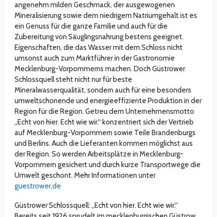
angenehm milden Geschmack, der ausgewogenen
Mineralisierung sowie dem niedrigem Natriumgehalt ist es
ein Genuss für die ganze Familie und auch für die
Zubereitung von Säuglingsnahrung bestens geeignet.
Eigenschaften, die das Wasser mit dem Schloss nicht
umsonst auch zum Marktführer in der Gastronomie
Mecklenburg-Vorpommerns machen. Doch Güstrower
Schlossquell steht nicht nur für beste
Mineralwasserqualität, sondern auch für eine besonders
umweltschonende und energieeffiziente Produktion in der
Region für die Region. Getreu dem Unternehmensmotto
„Echt von hier. Echt wie wir.“ konzentriert sich der Vertrieb
auf Mecklenburg-Vorpommern sowie Teile Brandenburgs
und Berlins. Auch die Lieferanten kommen möglichst aus
der Region. So werden Arbeitsplätze in Mecklenburg-
Vorpommern gesichert und durch kurze Transportwege die
Umwelt geschont. Mehr Informationen unter
guestrower.de
Güstrower Schlossquell: „Echt von hier. Echt wie wir.“
Bereits seit 1926 sprudelt im mecklenburgischen Güstrow