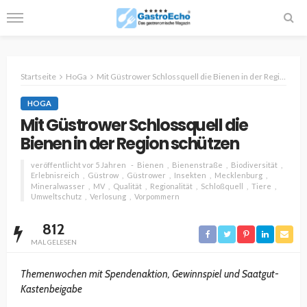
Startseite
HoGa
Mit Güstrower Schlossquell die Bienen in der Region schützen
HOGA
Mit Güstrower Schlossquell die
Bienen in der Region schützen
veröffentlicht vor 5 Jahren
Bienen
Bienenstraße
Biodiversität
Erlebnisreich
Güstrow
Güstrower
Insekten
Mecklenburg
Mineralwasser
MV
Qualität
Regionalität
Schloßquell
Tiere
Umweltschutz
Verlosung
Vorpommern
812
MAL GELESEN
Themenwochen mit Spendenaktion, Gewinnspiel und Saatgut-
Kastenbeigabe