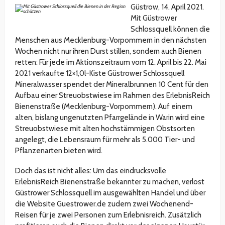
Güstrow, 14. April 2021.
Mit Güstrower
Schlossquell können die
Menschen aus Mecklenburg-Vorpommern in den nächsten
Wochen nicht nur ihren Durst stillen, sondern auch Bienen
retten: Für jede im Aktionszeitraum vom 12. April bis 22. Mai
2021 verkaufte 12×1,0l-Kiste Güstrower Schlossquell
Mineralwasser spendet der Mineralbrunnen 10 Cent für den
Aufbau einer Streuobstwiese im Rahmen des ErlebnisReich
Bienenstraße (Mecklenburg-Vorpommern). Auf einem
alten, bislang ungenutzten Pfarrgelände in Warin wird eine
Streuobstwiese mit alten hochstämmigen Obstsorten
angelegt, die Lebensraum für mehr als 5.000 Tier- und
Pflanzenarten bieten wird.
Doch das ist nicht alles: Um das eindrucksvolle
ErlebnisReich Bienenstraße bekannter zu machen, verlost
Güstrower Schlossquell im ausgewählten Handel und über
die Website Guestrower.de zudem zwei Wochenend-
Reisen für je zwei Personen zum Erlebnisreich. Zusätzlich