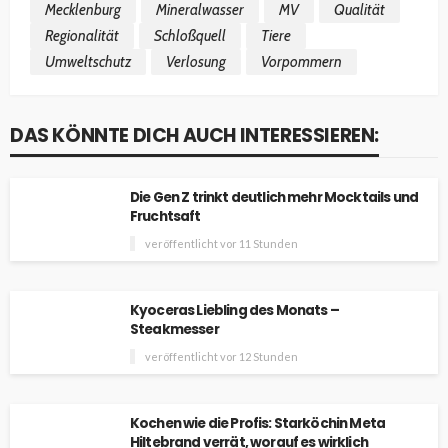
Mecklenburg
Mineralwasser
MV
Qualität
Regionalität
Schloßquell
Tiere
Umweltschutz
Verlosung
Vorpommern
DAS KÖNNTE DICH AUCH INTERESSIEREN:
Die Gen Z trinkt deutlich mehr Mocktails und
Fruchtsaft
veröffentlicht vor 11 Stunden
Kyoceras Liebling des Monats –
Steakmesser
veröffentlicht vor 12 Stunden
Kochen wie die Profis: Starköchin Meta
Hiltebrand verrät, worauf es wirklich