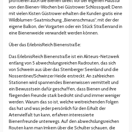
profitieren auch die Bienen direkt vor der eigenen Haustür
von den Bienen-Wochen bei Güstrower Schlossquell: Denn
mit vielen Kisten Güstrower erhalten die Kunden gratis eine
Wildblumen-Saatmischung „Bienenschmaus“, mit der der
eigene Balkon, der Vorgarten oder ein Stück Straßenrand in
eine Bienenweide verwandelt werden können.
Über das ErlebnisReich Bienenstraße:
Das ErlebnisReich Bienenstraße ist ein Akteurs-Netzwerk
entlang von 5 abwechslungsreichen Radrouten, das sich
von Schwerin aus über das Sternberger Seenland und die
Nossentiner/Schwinzer Heide erstreckt. An zahlreichen
Stationen wird spannendes Bienenwissen vermittelt und
ein Bewusstsein dafür geschaffen, dass Bienen und ihre
fliegenden Freunde stark bedroht sind und immer weniger
werden. Warum das so ist, welche weitreichenden Folgen
das hat und was jeder persönlich für den Erhalt der
Artenvielfalt tun kann, erfahren interessierte
Bienenfreunde unterwegs. Auf den abwechslungsreichen
Routen kann man Imkern über die Schulter schauen, die